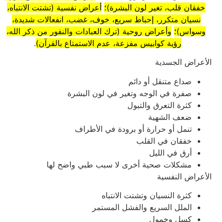
خفقان قلب، تغير لون البشرة)؛
أعراض نفسية (تشتت الانتباه،
نسيان متكرر، إحباط سريع، خوف، غضب، انفعالات شديدة،
وسواس)؛
وأعراض روحية (ترك العبادات والنفور من ذكر الله،
رؤية كوابيس مفزعة، عدم الاستمتاع بالقرآن)
.
الأعراض الجسدية
صداع متنقل أو دائم
صفرة في الوجه وتغير في لون البشرة
كثرة التعرق والتبول
ضعف الشهية
تنمل أو حرارة أو برودة في الأطراف
خفقان في القلب
أرق في الليل
مشكلات صحية أخرى لا سبب طبي واضح لها
الأعراض النفسية
كثرة النسيان وتشتت الانتباه
الملل السريع والفشل المستمر
كسل وخمول