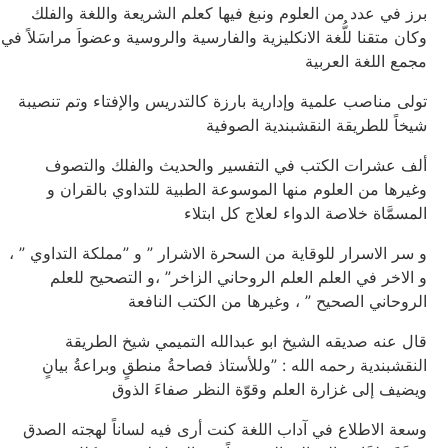
برز في عدد من العلوم ونبغ فيها كعلم الشريعة واللغة والفلك
وكان متقنا للُّغة الانكليزية والفارسية والروسية وعضواَ مراسَلاً في
مجمع اللغة العربية
تولى مناصب علمية وإدارية بارزة كالتدريس والإفتاء وتم تنصيبة
شيخاً للطريقة النقشبندية الصوفية
ألف عشرات الكتب في التفسير والحديث والفلك والتصوف
وغيرها من العلوم منها الموسوعة الطبية للتداوي بالقران و
المسمَّاة خلاصة الدواء لعلاج كل ابتلاء
و سر الاسرار للوقاية من السحرة الاشرار ” و ”مملكة التداوي ” ،
و الاخر في العلم العلم الروحاني الزاخر” ،و التصحيح للعلم
الروحاني الصحيح ” ، وغيرها من الكتب النافعة
قال عنه صديقه الشيخ ابو عبدالله التميمي شيخ الطريقة
النقشبندية رحمه الله : ”وللأستاذ فصاحةُ منطقٍ وبراعةُ بيانٍ
ويضيف إلى غزارة العلم وقوّة النظر صفاءَ الذوق
وسعة الاطلاع في آداب اللغة كنت أرى فيه لساناً لهجته الصدق