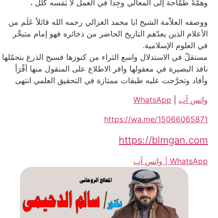
وهمَّةً طمَّاحة إلى المعالي وجِداً في العمل لا يَمَسه كلل ،
ووصفه العلاّمة الشيخ ابا محمد الغزالي رحمه الله قائلاً عَلَم من
الأعلام الذين يعدّهم التاريخ الحاضر من ذخائره فهو إمام متبحِّر
في العلوم الإسلامية.
مستقلّ في الاستدلال واسع الثراء من كنوزها فسيح الذرع بتحمّلها
نافذ البصيرة في معقولها وافر الاطلاع على المنقول منها أقْرَأ
وأفاد وتخرَّجت عليه طبقات ممتازة في التحقيق العلمي انتهى
واتس آب
|
WhatsApp
https://wa.me/15066065871
https://blmgan.com
WhatsApp | واتس آب