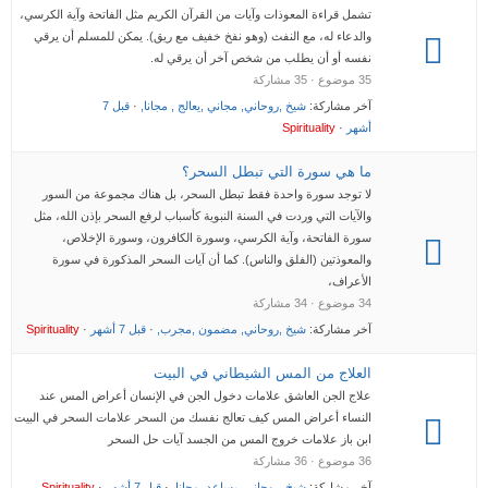
تشمل قراءة المعوذات وآيات من القرآن الكريم مثل الفاتحة وآية الكرسي،
والدعاء له، مع النفث (وهو نفخ خفيف مع ريق). يمكن للمسلم أن يرقي
نفسه أو أن يطلب من شخص آخر أن يرقي له.
35 موضوع · 35 مشاركة
آخر مشاركة:
شيخ ,روحاني, مجاني ,يعالج , مجانا,
·
قبل 7
أشهر
·
Spirituality
ما هي سورة التي تبطل السحر؟
لا توجد سورة واحدة فقط تبطل السحر، بل هناك مجموعة من السور
والآيات التي وردت في السنة النبوية كأسباب لرفع السحر بإذن الله، مثل
سورة الفاتحة، وآية الكرسي، وسورة الكافرون، وسورة الإخلاص،
والمعوذتين (الفلق والناس). كما أن آيات السحر المذكورة في سورة
الأعراف،
34 موضوع · 34 مشاركة
آخر مشاركة:
شيخ ,روحاني, مضمون ,مجرب,
·
قبل 7 أشهر
·
Spirituality
العلاج من المس الشيطاني في البيت
علاج الجن العاشق علامات دخول الجن في الإنسان أعراض المس عند
النساء أعراض المس كيف تعالج نفسك من السحر علامات السحر في البيت
ابن باز علامات خروج المس من الجسد آيات حل السحر
36 موضوع · 36 مشاركة
آخر مشاركة:
شيخ ,روحاني, يساعد, مجانا,
·
قبل 7 أشهر
·
Spirituality