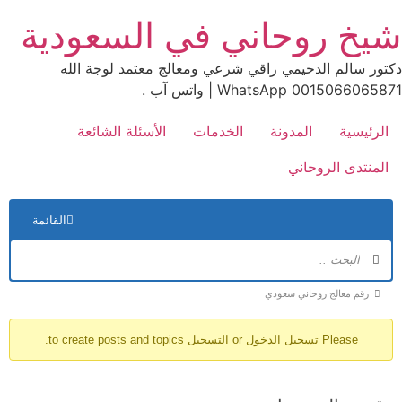
Ski
شيخ روحاني في السعودية
t
conten
دكتور سالم الدحيمي راقي شرعي ومعالج معتمد لوجة الله
0015066065871 WhatsApp | واتس آب .
الرئيسية
المدونة
الخدمات
الأسئلة الشائعة
المنتدى الروحاني
الت
القائمة
في
الم
مسارات
رقم معالج روحاني سعودي
تنقل
Please
تسجيل الدخول
or
التسجيل
to create posts and topics.
المنتدى
-
أنت