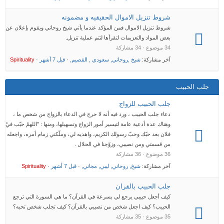
شروط تنزيل الاموال الحقيقيه و مضمونه
شروط تنزيل الاموال فمن المؤكد عندما يأتي شيخ روحاني ويقوم بإعلان عن
بعض المواد والتعزيمات لتقرأها لتتم عملية تنزيل.
34 موضوع · 34 مشاركة
آخر مشاركة:
شيخ ,روحاني, سعودي , القصيم,
·
قبل 7 أشهر
·
Spirituality
جلب الحبيب
جلب الحبيب للزواج
دعاء جلب الحبيب ، ورد فيه أنه لا حرج في الدعاء بالزواج من شخص ما ،
وهناك عدة أدعية عامة لتيسير أمور الزواج وتسهيلها، ومنها : "اللهمّ حبّب فيّ
فلان بعد حبّك وحبّ رسولك الكريم، واهديه لي، وملّكني زمام أمره، واجعله
من قسمتي ومن نصيبي، وزوّجنا في الحلال .
36 موضوع · 36 مشاركة
آخر مشاركة:
شيخ, روحاني, ليبي, مجاني,
·
قبل 7 أشهر
·
Spirituality
جلب الحبيب بالقران
كيف أجعل حبيبي يرجع لي بسرعة في القرآن؟ ما هي السورة التي ترجع
الحبيب؟ كيف اجعل شخص من نصيبي بالقرآن؟ كيف تجلب شخص تحبه؟
35 موضوع · 35 مشاركة