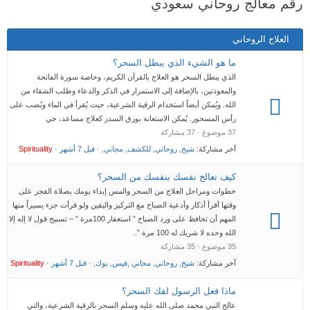
رقم معالج روحاني سعودي
هنا:
العلاج الروحاني
ما هو الشيء الذي يبطل السحر؟
الذي يبطل السحر هو العلاج بالقرآن الكريم، وخاصة سورة الفاتحة
والمعوذتين، بالإضافة إلى الاستمرار في الذكر والدعاء وطلب الشفاء من
الله. ويُمكن أيضاً استخدام الرقية الشرعية، حيث يُقرأ في الماء ويُصب على
رأس المسحور. يُمكن الاستعانة بورق السدر كعلاج مساعد، حي
37 موضوع · 37 مشاركة
آخر مشاركة:
شيخ, روحاني, للكشف, مجاني,
·
قبل 7 أشهر
·
Spirituality
كيف تعالج نفسك بنفسك من السحر؟
خطوات ومراحل العلاج من السحر والمس إبداء يومك بصلاة الفجر على
وقتها أقرأ أذكار وأدعية الصباح مع التركيز واليقين ولو قرأت جزء يسيراً منها
المهم أن تحافظ على ورد الصباح ” استغفار 100مرة ” – تسبيح قول لا إله إلا
الله وحده لا شريك له 100 مرة ”.
35 موضوع · 35 مشاركة
آخر مشاركة:
شيخ, روحاني, مجاني ,فيس, بوك,
·
قبل 7 أشهر
·
Spirituality
ماذا فعل الرسول لفك السحر؟
عالج النبي محمد صلى الله عليه وسلم السحر بالرقية الشرعية، والتي