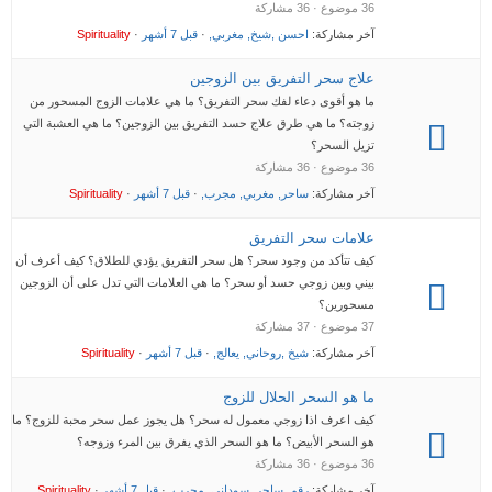
36 موضوع · 36 مشاركة
آخر مشاركة:
احسن ,شيخ, مغربي,
·
قبل 7 أشهر
·
Spirituality
علاج سحر التفريق بين الزوجين
ما هو أقوى دعاء لفك سحر التفريق؟ ما هي علامات الزوج المسحور من
زوجته؟ ما هي طرق علاج حسد التفريق بين الزوجين؟ ما هي العشبة التي
تزيل السحر؟
36 موضوع · 36 مشاركة
آخر مشاركة:
ساحر, مغربي, مجرب,
·
قبل 7 أشهر
·
Spirituality
علامات سحر التفريق
كيف تتأكد من وجود سحر؟ هل سحر التفريق يؤدي للطلاق؟ كيف أعرف أن
بيني وبين زوجي حسد أو سحر؟ ما هي العلامات التي تدل على أن الزوجين
مسحورين؟
37 موضوع · 37 مشاركة
آخر مشاركة:
شيخ ,روحاني, يعالج,
·
قبل 7 أشهر
·
Spirituality
ما هو السحر الحلال للزوج
كيف اعرف اذا زوجي معمول له سحر؟ هل يجوز عمل سحر محبة للزوج؟ ما
هو السحر الأبيض؟ ما هو السحر الذي يفرق بين المرء وزوجه؟
36 موضوع · 36 مشاركة
آخر مشاركة:
رقم ,ساحر ,سوداني, مجرب,
·
قبل 7 أشهر
·
Spirituality