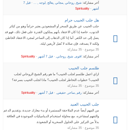
آخر مشاركة:
شيخ, روحاني ,مجاني ,يعالج ,لوجه , …
·
قبل 7
أشهر
·
Spirituality
هل جلب الحبيب حرام
جلب الحبيب عن طريق السحر أو المشعوذين يعتبر حراماً وهو من كبائر
الذنوب، خاصة إذا كان الاعتقاد بأنهم يملكون القدرة على فعل ذلك، فهو قد
يصل إلى حد الكفر. أما إذا كان الذهاب إلى الساحر لمجرد الاعتقاد الخاطئ
ولكنه لا يصدقه، فإن صلاته لا تُقبل لأربعين ليلة،
35 موضوع · 35 مشاركة
آخر مشاركة:
اقوى, شيخ, روحاني,
·
قبل 7 أشهر
·
Spirituality
طلسم جلب الحبيب
ازاي اعمل طلسم لجلب الحبيب؟ ما هو رقم الشيخ الروحاني لجلب
الحبيب؟ خطوات التخاطر لجلب الحبيب؟ ماذا لجلب الحبيب بسرعة؟
35 موضوع · 35 مشاركة
آخر مشاركة:
رقم ,ساحر, حقيقي,
·
قبل 7 أشهر
·
Spirituality
جلب الحبيب العنيد
من المهم أيضاً عدم الملاحقة المستمرة أو بدء معارك جديدة، وتقديم الدعم
والتفهم لمشاعره، مع محاولة استخدام الديناميكيات الموجودة في العلاقة
بدلاً من التركيز على الحلول السحرية أو الشعوذة.
35 موضوع · 35 مشاركة