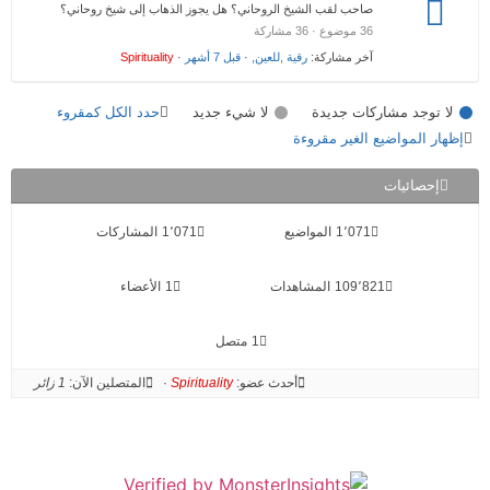
صاحب لقب الشيخ الروحاني؟ هل يجوز الذهاب إلى شيخ روحاني؟
36 موضوع · 36 مشاركة
آخر مشاركة:
رقية ,للعين,
·
قبل 7 أشهر
·
Spirituality
لا توجد مشاركات جديدة
لا شيء جديد
حدد الكل كمقروء
إظهار المواضيع الغير مقروءة
إحصائيات
1٬071
المواضيع
1٬071
المشاركات
109٬821
المشاهدات
1
الأعضاء
1
متصل
أحدث عضو:
Spirituality
·
المتصلين الآن:
1 زائر