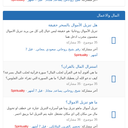
المال والاعمال
هل تنزيل الأموال بالسحر حقيقة
تنزيل الأموال روحانيا- هو حقيقة ليس خيال إلى كل من يريد تنزيل الاموال
مضمون مجرب ادخل هما
35 موضوع · 35 مشاركة
آخر مشاركة:
رقم ,شيخ ,روحاني, سعودي ,مجاني,
·
قبل 7
أشهر
·
Spirituality
استنزال المال بالقران؟
ما هي أقوى آية في القرآن لجلب المال؟ سورة قرآنية لجلب المال بسرعة؟
كيف تدعو الله أن يعطيك المال؟ ما هي السورة التي تقراء على الفلوس؟
35 موضوع · 35 مشاركة
آخر مشاركة:
شيخ, روحاني, يساعد, مجانا,
·
قبل 7 أشهر
·
Spirituality
ما هو تنزيل الاموال؟
تنزيل أموال ماهو تنزيل وما هو أسراره التنزيل عبارة عن خطف او تحويل
مال من مكان إلي اي مكان نشتغل عليه يتم التنزيل اما بزيبق احمر .
36 موضوع · 36 مشاركة
آخر مشاركة:
تحضير ,القرين, الملائكي,
·
قبل 7 أشهر
·
Spirituality