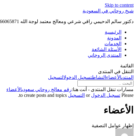
Skip to content
شيخ روحاني في السعودية
دكتور سالم الدحيمي راقي شرعي ومعالج معتمد لوجة الله 0015066065871 WhatsApp | واتس آب .
الرئيسية
المدونة
الخدمات
الأسئلة الشائعة
المنتدى الروحاني
القائمة
التنقل في المنتدى
المنتدى
الأعضاء
النشاط
تسجيل الدخول
التسجيل
مسارات تنقل المنتدى - أنت هنا:
رقم معالج روحاني سعودي
الأعضاء
Please
تسجيل الدخول
or
التسجيل
to create posts and topics.
الأعضاء
إظهار عوامل التصفية