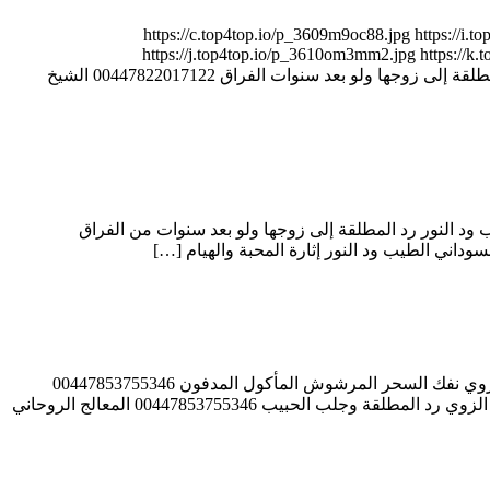
3 أيام فقط – مهما كانت المسافات والعقبات https://c.top4top.io/p_3609m9oc88.jpg https://i.top4top.io/p_3610pafu61.jpg
https://j.top4top.io/p_3610om3mm2.jpg https://k.t
https://c.top4top.io/p_36106ljzq7.jpg https://d.top4top.io/p_36101kkj38.jpg 00447822017122 الشيخ والمعالج الروحاني عبد القادر جاو رد المطلقة إلى زوجها ولو بعد سنوات الفراق 00447822017122 الشيخ
 لو كان متزوجًا 0015065166821 المعالج الروحاني السوداني الطيب ود النور رد المطلقة إلى زوجها ولو بعد سنوات من الفراق
المعالج الروحاني الشيخ سالم مبروك الزوي ( أبو إسلام ) فك السحر بجميع أنواعه 00447853755346 المعالج الروحاني الشيخ سالم مبروك الزوي نفك السحر المرشوش المأكول المدفون 00447853755346
المعالج الروحاني الشيخ سالم مبروك الزوي سحر المحبة والتفريق في جلسة واحدة 00447853755346 المعالج الروحاني الشيخ سالم مبروك الزوي رد المطلقة وجلب الحبيب 00447853755346 المعالج الروحاني