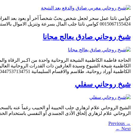
0015067155424 كوامي نانتا جلب المال بسرعة وتنزيل الاموال بالاستعانة بكل جنود ليلث 0015067155424 كوامي نانتا للسحر الأسود المظلم مستعينا بالقوى الشيطانية الخبيثة قوى الجوجو […]
شيخ روحاني صادق يعالج مجانا
الكاظمية أوراد روحانية، طلاسم والاقسام السليمانية 00447537134751 […]
شيخ روحاني سفلي
الروحاني علام لزهاري إلحاق الأذى الجسدي أو النفسي باستخدام الخدام من الجن 0015065166417 الشيخ الروحاني علام لزهاري يرسل الجن للتجسس أو سرقة أشياء أو تخ
Previous
→
←
Next