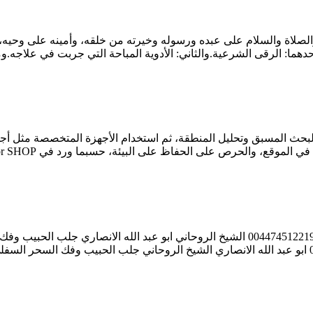
والصلاة والسلام على عبده ورسوله وخيرته من خلقه، وأمينه على وحيه، 
حدهما: الرقى الشرعية.والثاني: الأدوية المباحة التي جربت في علاجه.ومن
لبحث المسبق وتحليل المنطقة، ثم استخدام الأجهزة المتخصصة مثل أجه
اظ على البيئة، حسبما ورد في OWMO Metalldetektor SHOP و 1. التحضير والبحث الأولي 2. […]