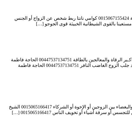
كوامي نانتا عمل سحر لجعل شخص يحبّ شخصاً آخر أو يعود بعد الفراق 0015067155424 كوامي نانتا التأثير على العلاقات الزوجية أو العاطفية 0015067155424 كوامي نانتا ربط شخص عن الزواج أو الجنس
الحاجة فاطمة الكاظمية الشيخة الروحانية واحدة من اكـبر الرقاة والمعالجين بالطاقة 00447537134751 الحاجة فاطمة الكاظمية واحدة من اكـبر الرقاة والمعالجين بالطاقة 00447537134751 الحاجة فاطمة
الكاظمية شيخة الشيوخ وسيدة العارفين ذات القدرات الروحانية العالية 00447537134751 الحاجة فاطمة الكاظمية فكّ السحر والعين والحسد جلب الزوج الغاضب النافر 00447537134751 الحاجة فاطمة
الشيخ الروحاني علام لزهاري جلب الحبيبة أو الحبيب رغماً عنه بالسحر السفلي 0015065166417 الشيخ الروحاني علام لزهاري إيقاع العداوة والبغضاء بين الزوجين أو الإخوة أو الشركاء 0015065166417 الشيخ