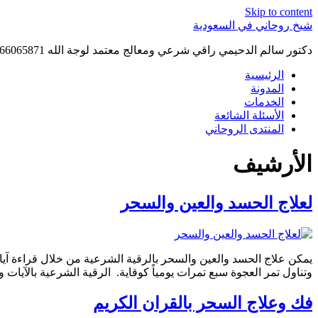
Skip to content
شيخ روحاني في السعودية
دكتور سالم الدحيمي راقي شرعي ومعالج معتمد لوجة الله 0015066065871 WhatsApp | واتس آب .
الرئيسية
المدونة
الخدمات
الأسئلة الشائعة
المنتدى الروحاني
الأرشيف
لعلاج الحسد والعين والسحر
يمكن علاج الحسد والعين والسحر بالرقية الشرعية من خلال قراءة آيات
وتناول تمر العجوة سبع تمرات يومياً كوقاية. الرقية الشرعية بالآيات وا
فك وعلاج السحر بالقران الكريم