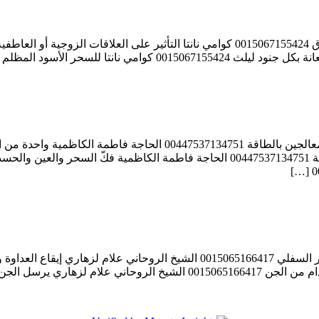
ويف الناس 0015065166417 […]