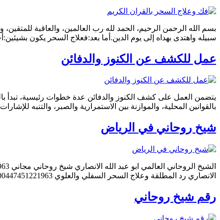
بسم الله الرحمن الرحيم، الحمد لله رب العالمين، والعاقبة للمتقين، 
سبيله واهتدى بهداه إلى يوم الدين.أما بعد:فعلاج السحر يكون بشيئين:أ
عمل للكشف عن الكنوز والدفائن
يتضمن العمل على كشف الكنوز والدفائن عدة خطوات رئيسية، تبدأ با
بالقوانين المحلية، والموازنة بين الاستمرارية والصبر، والتنبه للإشارات في الموقع، والحرص على الحف
شيخ روحاني في الرياض
الانصاري رد المطلقة وعلاج السحر السفلي والعلوي 00447451221963 ابو عبد الله الانصاري الشيخ الروحاني جلب الحبيب وفك السحر السفلي والعلوي ورد المطلقة 00447451221963 الشيخ, الروحاني, ابو […]
رقم شيخ روحاني