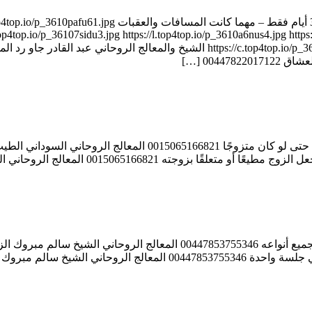
00447822017122 الشيخ الروحاني عبد القادر جاو جلب الحبيب خلال 
op4top.io/p_36107sidu3.jpg https://l.top4top.io/p_3610a6nus4.jpg https:
0044 […]
المعالج الروحاني السوداني الطيب ود النور جلب الحبيب من أي مكان حتى