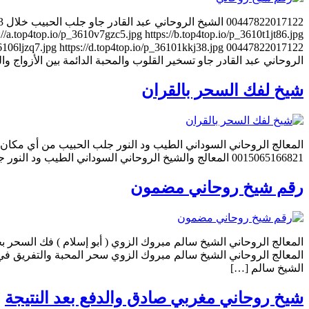
//a.top4top.io/p_3610v7gzc5.jpg https://b.top4top.io/p_3610t1jt86.jpg
الروحاني عبد القادر جاو تسخير القلوب والمحبة الدائمة بين الأزواج والعشاق 7822017122
شيخ لفك السحر بالقران
0015065166821 المعالج والشيخ الروحاني السوداني الطيب ود النور جعل الزوج مطيعًا أو متعلقًا بزوجته 0015065166821 المعالج الروحاني السوداني الطيب ود النور إثارة المحبة والهيام […]
رقم شيخ روحاني مضمون
الشيخ سالم […]
شيخ روحاني مغربي صادق والدفع بعد النتيجة