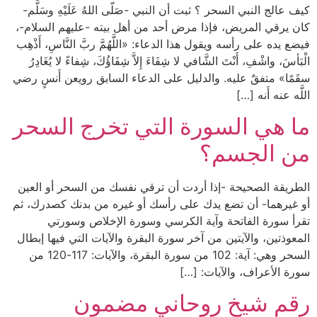
كيف عالج النبي السحر ؟ ثبت أن النبي -صَلّى اللهُ عَلَيْهِ وسَلَّم-
كان يرقي المريض، فإذا مرض أحد من أهل بيته -عليهم السلام-،
فيضع يده على رأسه ويقول هذا الدعاء: «اللَّهُمَّ ربَّ النَّاسِ، أَذْهِب
الْبَأسَ، واشْفِ، أَنْتَ الشَّافي لا شِفَاءَ إِلاَّ شِفَاؤُكَ، شِفاءً لا يُغَادِرُ
سقَمًا» متفقٌ عليه. والدليل على الدعاء السابق رويعن أَنسٍ رضي
اللَّه عنه أَنه […]
ما هي السورة التي تخرج السحر
من الجسم؟
الطريقة الصحيحة -إذا أردت أن ترقي نفسك من السحر أو العين
أو غيرهما- أن تضع يدك على رأسك أو غيره من بدنك كصدرك، ثم
تقرأ سورة الفاتحة وآية الكرسي وسورة الإخلاص وسورتي
المعوذتين، والآيتين من آخر سورة البقرة والآيات التي فيها إبطال
السحر وهي: آية: 102 من سورة البقرة، والآيات: 117-120 من
سورة الأعراف، والآيات: […]
رقم شيخ روحاني مضمون