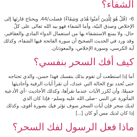
الشفاء؟
6- (قُلْ هُوَ لِلَّذِينَ آمَنُوا هُدًى وَشِفَاءٌ) فصلت/44. ويحتاج قارئها إلى
الإخلاص وصدق النيّة، وأما الشفاء فهو بيد الله تعالى على كلّ
حال، ولا يمنع الاستشفاء بها من استعمال الدواء المادي والعقاقير،
وقد ورد في الحديث الصحيح أن سورة الفاتحة فيها الشفاء، وكذلك
آية الكرسي، وسورة الإخلاص، والمعوذتان.
كيف أفك السحر بنفسي؟
أما إذا استطعت أن تقوم بذلك بنفسك فهذا حسن، والذي تحتاجه
حتى تُحدد نوع الحالة التي عندك، أن تقرأ آيات الرقية وأحاديثها
جميعًا، وأن تُكرر الآيات عندما تقرأها، وكذلك الأحاديث -أي الأدعية
المأثورة عن النبي -صلى الله عليه وسلم- فإذا كان الذي
لديك سحر فإن آيات السحر سوف تؤثر فيك بصورة أقوى، وكذلك
إذا كان لديك مس أو كان […]
ماذا فعل الرسول لفك السحر؟