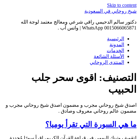
Skip to content
شيخ روحاني في السعودية
دكتور سالم الدحيمي راقي شرعي ومعالج معتمد لوجة الله
0015066065871 WhatsApp | واتس آب .
الرئيسية
المدونة
الخدمات
الأسئلة الشائعة
المنتدى الروحاني
التصنيف:
اقوى سحر جلب
الحبيب
اصدق شيخ روحاني مجرب و مضمون اصدق شيخ روحاني مجرب و
مضمون عالم روحاني معروف وصادق .
ما هي السورة التي تقرأ يوميا؟
لتقوية روتينك اليومي في قراءة القرآن الكريم، اقرأ سورًا مُحددة