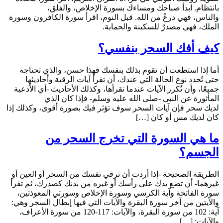
بانتظام. ابدأ صباحك ومساءك بسورة الإخلاص، والفلق،
والناس، فهي درعٌ من الله. قبل النوم، اقرأ سورة الكافرون وسورة
الملك، فهي مصدرٌ للسكينة والحماية.
كيف أفك السحر بنفسي؟
أما إذا استطعت أن تقوم بذلك بنفسك فهذا حسن، والذي تحتاجه
حتى تُحدد نوع الحالة التي عندك، أن تقرأ آيات الرقية وأحاديثها
جميعًا، وأن تُكرر الآيات عندما تقرأها، وكذلك الأحاديث -أي الأدعية
المأثورة عن النبي -صلى الله عليه وسلم- فإذا كان الذي
لديك سحر فإن آيات السحر سوف تؤثر فيك بصورة أقوى، وكذلك إذا
كان لديك مس أو كان […]
ما هي السورة التي تخرج السحر من
الجسم؟
الطريقة الصحيحة -إذا أردت أن ترقي نفسك من السحر أو العين أو
غيرهما- أن تضع يدك على رأسك أو غيره من بدنك كصدرك، ثم تقرأ
سورة الفاتحة وآية الكرسي وسورة الإخلاص وسورتي المعوذتين،
والآيتين من آخر سورة البقرة والآيات التي فيها إبطال السحر وهي:
آية: 102 من سورة البقرة، والآيات: 117-120 من سورة الأعراف،
والآيات: […]