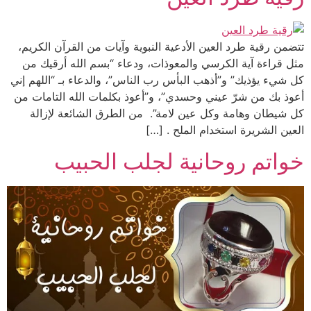
تتضمن رقية طرد العين الأدعية النبوية وآيات من القرآن الكريم،
مثل قراءة آية الكرسي والمعوذات، ودعاء “بسم الله أرقيك من
كل شيء يؤذيك” و”أذهب البأس رب الناس”، والدعاء بـ “اللهم إني
أعوذ بك من شرّ عيني وحسدي”، و”أعوذ بكلمات الله التامات من
كل شيطان وهامة وكل عين لامة”. من الطرق الشائعة لإزالة
العين الشريرة استخدام الملح . […]
خواتم روحانية لجلب الحبيب