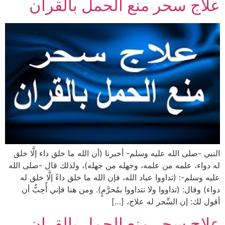
علاج سحر منع الحمل بالقران
النبي -صلى الله عليه وسلم- أخبرنا (أن الله ما خلق داء إلَّا خلق
له دواء، علمه من علمه، وجهله من جهله)، ولذلك قال -صلى الله
عليه وسلم-: (تداووا عباد الله، فإن الله ما خلق داءً إلَّا خلق له
دواء) وقال: (تداووا ولا تتداووا بمُحرَّمٍ). ومن هنا فإني أُحِبُّ أن
أقول لك: إن السِّحر له علاج، […]
علاج سحر منع الحمل بالقران