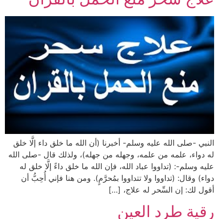
النبي -صلى الله عليه وسلم- أخبرنا (أن الله ما خلق داء إلَّا خلق
له دواء، علمه من علمه، وجهله من جهله)، ولذلك قال -صلى الله
عليه وسلم-: (تداووا عباد الله، فإن الله ما خلق داءً إلَّا خلق له
دواء) وقال: (تداووا ولا تتداووا بمُحرَّمٍ). ومن هنا فإني أُحِبُّ أن
أقول لك: إن السِّحر له علاج، […]
رقية طرد العين