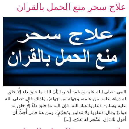
علاج سحر منع الحمل بالقران
النبي -صلى الله عليه وسلم- أخبرنا (أن الله ما خلق داء إلَّا خلق
له دواء، علمه من علمه، وجهله من جهله)، ولذلك قال -صلى الله
عليه وسلم-: (تداووا عباد الله، فإن الله ما خلق داءً إلَّا خلق له
دواء) وقال: (تداووا ولا تتداووا بمُحرَّمٍ). ومن هنا فإني أُحِبُّ أن
أقول لك: إن السِّحر له علاج، […]