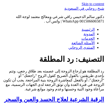
Skip to content
شيخ روحاني في السعودية
دكتور سالم الدحيمي راقي شرعي ومعالج معتمد لوجة الله
0015066065871 WhatsApp | واتس آب .
الرئيسية
المدونة
الخدمات
الأسئلة الشائعة
المنتدى الروحاني
التصنيف:
رد المطلقة
رد المطلقة هو إرجاع الزوجة إلى عصمته بعد طلاق رجعي، وتتم
بإحدى طريقتين: بالقول الصريح كقول الزوج “راجعتكِ” أو
“أرجعتكِ”، أو بالفعل كمعاشرة الزوجة بنية المراجعة. يجب أن تكون
الزوجة في فترة العدة وأن توثق الرجعة لدى الجهات الرسمية، مع
مراعاة وجود النية وحسنها وعدم وجود موانع شرعية.
الرقية الشرعية لعلاج الحسد والعين والسحر