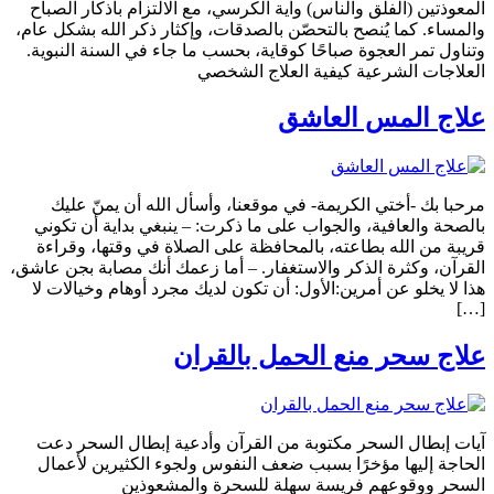
المعوذتين (الفلق والناس) وآية الكرسي، مع الالتزام بأذكار الصباح
والمساء. كما يُنصح بالتحصّن بالصدقات، وإكثار ذكر الله بشكل عام،
وتناول تمر العجوة صباحًا كوقاية، بحسب ما جاء في السنة النبوية.
العلاجات الشرعية كيفية العلاج الشخصي
علاج المس العاشق
مرحبا بك -أختي الكريمة- في موقعنا، وأسأل الله أن يمنّ عليك
بالصحة والعافية، والجواب على ما ذكرت: – ينبغي بداية أن تكوني
قريبة من الله بطاعته، بالمحافظة على الصلاة في وقتها، وقراءة
القرآن، وكثرة الذكر والاستغفار. – أما زعمك أنك مصابة بجن عاشق،
هذا لا يخلو عن أمرين:الأول: أن تكون لديك مجرد أوهام وخيالات لا
[…]
علاج سحر منع الحمل بالقران
آيات إبطال السحر مكتوبة من القرآن وأدعية إبطال السحر دعت
الحاجة إليها مؤخرًا بسبب ضعف النفوس ولجوء الكثيرين لأعمال
السحر ووقوعهم فريسة سهلة للسحرة والمشعوذين