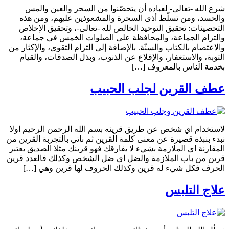
شرع الله -تعالى- لعباده أن يتحصّنوا من السحر والعين والمس
والحسد، ومن تسلّط أذى السحرة والمشعوذين عليهم، ومن هذه
التحصينات: تحقيق التوحيد الخالص لله -تعالى-، وتحقيق الإخلاص
والتزام الجماعة، والمحافظة على الصلوات الخمس في جماعة،
والاعتصام بالكتاب والسنّة. بالإضافة إلى التزام التقوى، والإكثار من
التوبة، والاستغفار، والإقلاع عن الذنوب، وبذل الصدقات، والقيام
بخدمة الناس بالمعروف […]
عطف القرين لجلب الحبيب
لاستخدام اي شخص عن طريق قرينه بسم الله الرحمن الرحيم اولا
نبدء بنبذة قصيرة عن معنى كلمة القرين ثم ناتي بالتجربة القرين من
المقارنة اي الملازمة بشيء لا يفارقك فهو قرينك مثلا الصديق يعتبر
قرين من باب الملازمة والضل اي ضل الشخص وكذلك فالعدد قرين
الحرف فكل شيء له قرين وكذلك الحروف لها قرين وهي […]
علاج التلبس