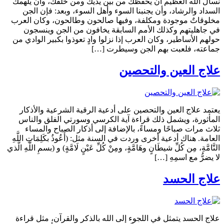
نسأل الله العظيم أن يحفظك من بين يديك ومن خلفك، وأن يلهمك
السداد والرشاد، وأن يجنبنا السوء وأهل السوء، وبعد: فإن الجن
مخلوقاتٌ موجودة ومكلفة، وفيها صالحون وطالحون، وكان العرب
في جاهليتهم وكذلك الأمم السابقة يخافون من الجن وينسجون
حولهم الأساطير، وكان العرب إذا نزلوا وادٍ تعوذوا بكبير الوادي من
جماعته، فلعبت بهم الجن وسيطرت […]
علاج العين والتحصين
يعتمد علاج العين والتحصين على أدعية الرقية الشرعية والأذكار
المأثورة، ويشمل ذلك قراءة آية الكرسي وسورتي الفلق والناس
ثلاث مرات صباحًا ومساءً، بالإضافة إلى أذكار الصباح والمساء
العامة. هناك أدعية أخرى وردت في السنة مثل: (أَعُوذُ بكَلِمَاتِ اللَّهِ
التَّامَّةِ، مِن كُلِّ شيطَانٍ وهَامَّةٍ، ومِنْ كُلِّ عَيْنٍ لَامَّةٍ) و (بسمِ اللَّهِ الَّذي
لا يضرُّ مع اسمِهِ […]
علاج الحسد
علاج الحسد يتمثل في اللجوء إلى الله بالذكر والقرآن، مثل قراءة