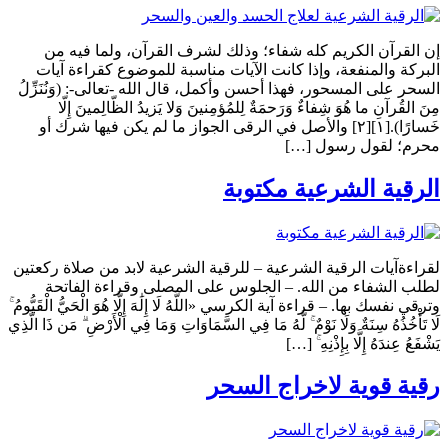
إن القرآن الكريم كله شفاء؛ وذلك لشرف القرآن، ولما فيه من
البركة والمنفعة، وإذا كانت الآيات مناسبة للموضوع كقراءة آيات
السحر على المسحور، فهذا أحسن وأكمل، قال الله -تعالى-: (وَنُنَزِّلُ
مِنَ القُرآنِ ما هُوَ شِفاءٌ وَرَحمَةٌ لِلمُؤمِنينَ وَلا يَزيدُ الظّالِمينَ إِلّا
خَسارًا).[١][٢] والأصل في الرقى الجواز ما لم يكن فيها شرك أو
محرم؛ لقول رسول […]
الرقية الشرعية مكتوبة
لقراءةآيات الرقية الشرعية – للرقية الشرعية لابد من صلاة ركعتين
لطلب الشفاء من الله. – الجلوس على المصلى وقراءة الفاتحة
وترقي نفسك بها. – قراءة آية الكرسي «اللَّهُ لَا إِلَٰهَ إِلَّا هُوَ الْحَيُّ الْقَيُّومُ ۚ
لَا تَأْخُذُهُ سِنَةٌ وَلَا نَوْمٌ ۚ لَّهُ مَا فِي السَّمَاوَاتِ وَمَا فِي الْأَرْضِ ۗ مَن ذَا الَّذِي
يَشْفَعُ عِندَهُ إِلَّا بِإِذْنِهِ ۚ […]
رقية قوية لاخراج السحر