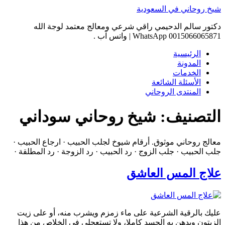
Skip
شيخ روحاني في السعودية
to
content
دكتور سالم الدحيمي راقي شرعي ومعالج معتمد لوجة الله
0015066065871 WhatsApp | واتس آب .
الرئيسية
المدونة
الخدمات
الأسئلة الشائعة
المنتدى الروحاني
التصنيف:
شيخ روحاني سوداني
معالج روحاني موثوق. أرقام شيوخ لجلب الحبيب · ارجاع الحبيب ·
جلب الحبيب · جلب الزوج · رد الحبيب · رد الزوجة · رد المطلقة ·
علاج المس العاشق
عليك بالرقية الشرعية على ماء زمزم ويشرب منه، أو على زيت
الزيتون ويدهن به الجسد كاملا، ولا تستعجلي في الخلاص من هذا