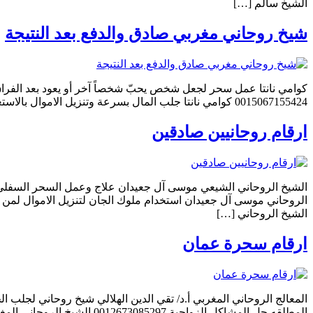
الشيخ سالم […]
شيخ روحاني مغربي صادق والدفع بعد النتيجة
0015067155424 كوامي نانتا جلب المال بسرعة وتنزيل الاموال بالاستعانة بكل جنود ليلث 0015067155424 كوامي نانتا للسحر الأسود المظلم مستعينا بالقوى الشيطانية الخبيثة قوى الجوجو […]
ارقام روحانيين صادقين
الشيخ الروحاني […]
ارقام سحرة عمان
المطلقه حل المشاكل الزواجية 0012673085297 الشيخ الروحاني المغربي أ.د/ تقي الدين الهلالي المعالج الروحاني المغربي لعلاج السحر والمس والتابعة 0012673085297 تقي الدين الهلالي رد الحبيب البعيد […]