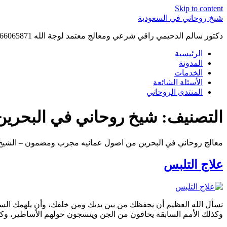
Skip to content
شيخ روحاني في السعودية
دكتور سالم الدحيمي راقي شرعي ومعالج معتمد لوجة الله 0015066065871 WhatsApp | واتس آب .
الرئيسية
المدونة
الخدمات
الأسئلة الشائعة
المنتدى الروحاني
التصنيف:
شيخ روحاني في البحرين
معالج روحاني في البحرين من اصول عمانيه مجرب ومضمون – الشيخ 
علاج التلبس
نسأل الله العظيم أن يحفظك من بين يديك ومن خلفك، وأن يلهمك السد
وكذلك الأمم السابقة يخافون من الجن وينسجون حولهم الأساطير، وكان