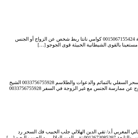
كوامي نانتا عمل سحر لجعل شخص يحبّ شخصاً آخر أو يعود بعد الفراق 0015067155424 كوامي نانتا التأثير على العلاقات الزوجية أو العاطفية 0015067155424 كوامي نانتا ربط شخص عن الزواج أو الجنس
الشيخ الروحاني الشيعي موسى آل جعيدان علاج وعمل السحر السفلي الاسود 0033756755928 الشيخ الروحاني موسى آل جعيدان لاعمال السحر السفلي بالتمائم والدعوات والطلاسم 0033756755928 الشيخ
الروحاني موسى آل جعيدان استخدام ملوك الجان لتنزيل الاموال لمن يستحقها 0033756755928 الشيخ الروحاني موسى آل جعيدان لربط الزوج عن ممارسة الجنس مع غير الزوجة في السفر 0033756755928
ي الدين الهلالي شيخ روحاني لجلب الحبيب حل الخلافات الزوجية ولفك السحر 0012673085297 الشيخ الروحاني المغربي أ.د/ تقي الدين الهلالي جلب الحبيب فك السحر رد