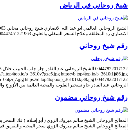
شيخ روحاني في الرياض
الانصاري رد المطلقة وعلاج السحر السفلي والعلوي 00447451221963 ابو عبد الله الانصاري الشيخ الروحاني جلب الحبيب وفك السحر السفلي والعلوي ورد المطلقة 00447451221963 الشيخ, الروحاني, ابو […]
رقم شيخ روحاني
//a.top4top.io/p_3610v7gzc5.jpg https://b.top4top.io/p_3610t1jt86.jpg
الروحاني عبد القادر جاو تسخير القلوب والمحبة الدائمة بين الأزواج والعشاق 7822017122
رقم شيخ روحاني مضمون