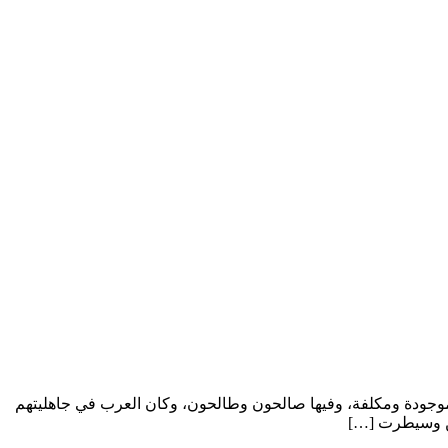
 موجودة ومكلفة، وفيها صالحون وطالحون، وكان العرب في جاهليتهم
لجن وسيطرت […]