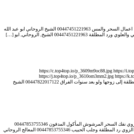
الشيخ الروحاني العالمي ابو عبد الله الانصاري شيخ روحاني مجاني 00447451221963 الشيخ الروحاني ابو عبد الله الانصاري جلب الحبيب وفك اعمال السحر والمس 00447451221963 الشيخ الروحاني ابو عبد الله
3 أيام فقط – مهما كانت المسافات والعقبات https://c.top4top.io/p_3609m9oc88.jpg https://i.top4top.io/p_3610pafu61.jpg
https://j.top4top.io/p_3610om3mm2.jpg https://k.t
https://c.top4top.io/p_36106ljzq7.jpg https://d.top4top.io/p_36101kkj38.jpg 00447822017122 الشيخ والمعالج الروحاني عبد القادر جاو رد المطلقة إلى زوجها ولو بعد سنوات الفراق 00447822017122 الشيخ
المعالج الروحاني الشيخ سالم مبروك الزوي ( أبو إسلام ) فك السحر بجميع أنواعه 00447853755346 المعالج الروحاني الشيخ سالم مبروك الزوي نفك السحر المرشوش المأكول المدفون 00447853755346
المعالج الروحاني الشيخ سالم مبروك الزوي سحر المحبة والتفريق في جلسة واحدة 00447853755346 المعالج الروحاني الشيخ سالم مبروك الزوي رد المطلقة وجلب الحبيب 00447853755346 المعالج الروحاني