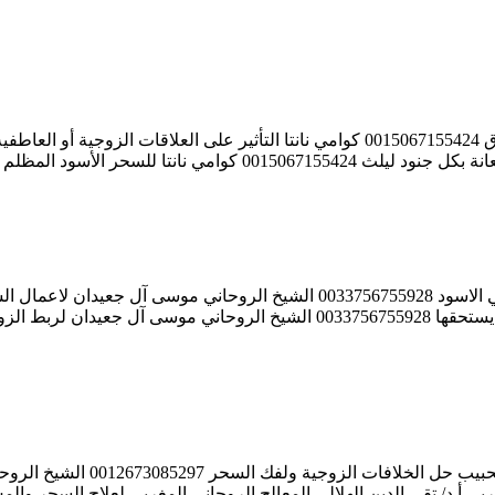
المعالج الروحاني المغربي أ.د/ تق