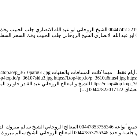
00447822017122 الشيخ الروحاني عبد القادر جاو جلب الحبيب خلال 
op4top.io/p_36107sidu3.jpg https://l.top4top.io/p_3610a6nus4.jpg https:
0044 […]