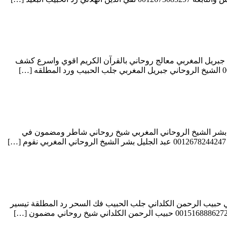
يب فك السحر رد المطلقة رد الزوج الهاجر والنافر خواتم روحانية 0014703101177 الشيخ الروحاني جبريل المغربي معالج روحاني بالقرآن الكريم اقوي واسرع كشف
 المغربي حل الخلافات بين الزوجين رد الحبيب النافر تسهيل زواج البنت العانس 0012678244247 عبد الجليل بشر الشيخ الروحاني المغربي شيخ روحاني شاطر ومضمون في
 مطلقة حل الخلافات الزوجية و مشاكل العمل سلب الطاعة والارادة 0015168886272 الشيخ الروحاني حبيب الرحمن الكلداني جلب الحبيب فك السحر رد المطلقة تيسير