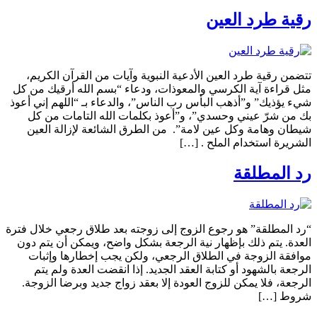
رقية طرد العين
تتضمن رقية طرد العين الأدعية النبوية وآيات من القرآن الكريم،
مثل قراءة آية الكرسي والمعوذات، ودعاء “بسم الله أرقيك من كل
شيء يؤذيك” و”أذهب البأس رب الناس”، والدعاء بـ “اللهم إني أعوذ
بك من شرّ عيني وحسدي”، و”أعوذ بكلمات الله التامات من كل
شيطان وهامة وكل عين لامة”. من الطرق الشائعة لإزالة العين
الشريرة استخدام الملح . […]
رد المطلقة
“رد المطلقة” هو رجوع الزوج إلى زوجته بعد طلاق رجعي خلال فترة
العدة. يتم ذلك بإظهار نية الرجعة بشكل واضح، ويمكن أن يتم دون
موافقة الزوجة في الطلاق الرجعي، ولكن يجب إخطارها وإثبات
الرجعة بالشهود أو كتابة العقد الجديد. إذا انقضت العدة ولم يتم
الرجعة، فلا يمكن للزوج العودة إلا بعقد زواج جديد وبرضا الزوجة.
شروط […]