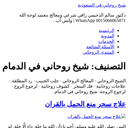
Skip
شيخ روحاني في السعودية
to
content
دكتور سالم الدحيمي راقي شرعي ومعالج معتمد لوجة الله
0015066065871 WhatsApp | واتس آب .
الرئيسية
المدونة
الخدمات
الأسئلة الشائعة
المنتدى الروحاني
التصنيف:
شيخ روحاني في الدمام
الشيخ الروحاني · المعالج الروحاني · جلب الحبيب · رد المطلقة ·
علاجات روحانية · فك السحر · كشوف روحانية · لرجوع الزوج ·
لرجوع الزوجة. شيخ روحاني في الدمام.
علاج سحر منع الحمل بالقران
النبي -صلى الله عليه وسلم- أخبرنا (أن الله ما خلق داء إلَّا خلق له