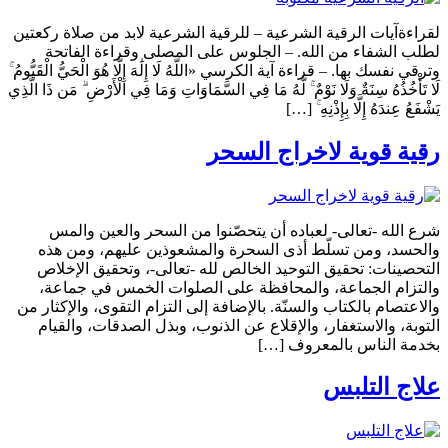
لقراءةآيات الرقية الشرعية – للرقية الشرعية لابد من صلاة ركعتين
لطلب الشفاء من الله. – الجلوس على المصلى وقراءة الفاتحة
وترقي نفسك بها. – قراءة آية الكرسي «اللَّهُ لَا إِلَٰهَ إِلَّا هُوَ الْحَيُّ الْقَيُّومُ ۚ
لَا تَأْخُذُهُ سِنَةٌ وَلَا نَوْمٌ ۚ لَّهُ مَا فِي السَّمَاوَاتِ وَمَا فِي الْأَرْضِ ۗ مَن ذَا الَّذِي
يَشْفَعُ عِندَهُ إِلَّا بِإِذْنِهِ ۚ […]
رقية قوية لاخراج السحر
شرع الله -تعالى- لعباده أن يتحصّنوا من السحر والعين والمس
والحسد، ومن تسلّط أذى السحرة والمشعوذين عليهم، ومن هذه
التحصينات: تحقيق التوحيد الخالص لله -تعالى-، وتحقيق الإخلاص
والتزام الجماعة، والمحافظة على الصلوات الخمس في جماعة،
والاعتصام بالكتاب والسنّة. بالإضافة إلى التزام التقوى، والإكثار من
التوبة، والاستغفار، والإقلاع عن الذنوب، وبذل الصدقات، والقيام
بخدمة الناس بالمعروف […]
علاج التلبس