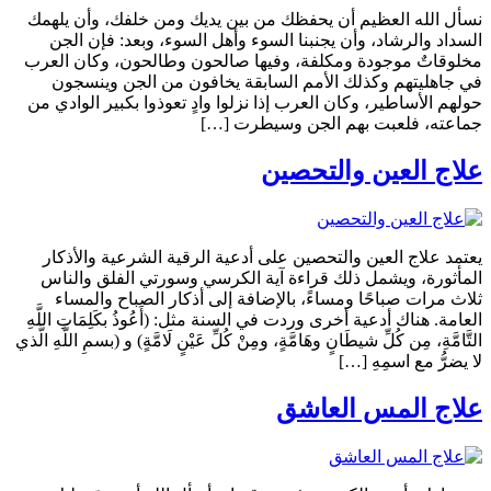
نسأل الله العظيم أن يحفظك من بين يديك ومن خلفك، وأن يلهمك
السداد والرشاد، وأن يجنبنا السوء وأهل السوء، وبعد: فإن الجن
مخلوقاتٌ موجودة ومكلفة، وفيها صالحون وطالحون، وكان العرب
في جاهليتهم وكذلك الأمم السابقة يخافون من الجن وينسجون
حولهم الأساطير، وكان العرب إذا نزلوا وادٍ تعوذوا بكبير الوادي من
جماعته، فلعبت بهم الجن وسيطرت […]
علاج العين والتحصين
يعتمد علاج العين والتحصين على أدعية الرقية الشرعية والأذكار
المأثورة، ويشمل ذلك قراءة آية الكرسي وسورتي الفلق والناس
ثلاث مرات صباحًا ومساءً، بالإضافة إلى أذكار الصباح والمساء
العامة. هناك أدعية أخرى وردت في السنة مثل: (أَعُوذُ بكَلِمَاتِ اللَّهِ
التَّامَّةِ، مِن كُلِّ شيطَانٍ وهَامَّةٍ، ومِنْ كُلِّ عَيْنٍ لَامَّةٍ) و (بسمِ اللَّهِ الَّذي
لا يضرُّ مع اسمِهِ […]
علاج المس العاشق