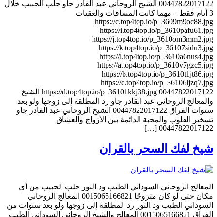
00447822017122 الشيخ الروحاني عبد القادر جاو جلب الحبيب خلال
3 أيام فقط – مهما كانت المسافات والعقبات
https://c.top4top.io/p_3609m9oc88.jpg
https://i.top4top.io/p_3610pafu61.jpg
https://j.top4top.io/p_3610om3mm2.jpg
https://k.top4top.io/p_36107sidu3.jpg
https://l.top4top.io/p_3610a6nus4.jpg
https://a.top4top.io/p_3610v7gzc5.jpg
https://b.top4top.io/p_3610t1jt86.jpg
https://c.top4top.io/p_36106ljzq7.jpg
https://d.top4top.io/p_36101kkj38.jpg 00447822017122 الشيخ
والمعالج الروحاني عبد القادر جاو رد المطلقة إلى زوجها ولو بعد
سنوات الفراق 00447822017122 الشيخ الروحاني عبد القادر جاو
تسخير القلوب والمحبة الدائمة بين الأزواج والعشاق
00447822017122 […]
شيخ لفك السحر بالقران
المعالج الروحاني السوداني الطيب ود النور جلب الحبيب من أي
مكان حتى لو كان متزوجًا 0015065166821 المعالج الروحاني
السوداني الطيب ود النور رد المطلقة إلى زوجها ولو بعد سنوات من
الفراق 0015065166821 المعالج والشيخ الروحاني السوداني الطيب