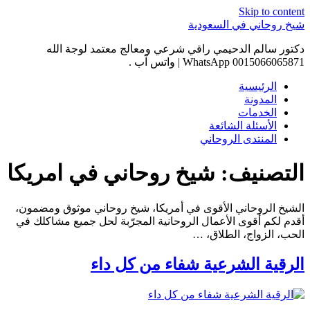
Skip to content
شيخ روحاني في السعودية
دكتور سالم الدحيمي راقي شرعي ومعالج معتمد لوجة الله
0015066065871 WhatsApp | واتس آب .
الرئيسية
المدونة
الخدمات
الأسئلة الشائعة
المنتدى الروحاني
التصنيف:
شيخ روحاني في امريكا
الشيخ الروحاني الأقوى في أمريكا، شيخ روحاني موثوق ومضمون،
أقدم لكم أقوى الأعمال الروحانية المجرّبة لحل جميع مشاكلك في
الحب، الزواج، الطلاق، …
الرقية الشرعية شفاء من كل داء