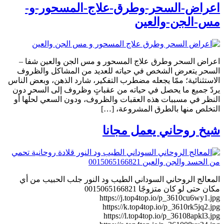
اعراض-السحر-وطرق-علاج-المسحور-و-
مس-الجن-والعين
اعراض السحر وطرق علاج المسحور و مس الجن والعين شفا –
السحر يتعرض الشخص في حياته للعديد من المشاكل والظروف
الاستثنائية؛ ممّا يجعله مضطرب التفكير، شارد الذهن، وبعض الناس
يردّ جميع ما يحصل في حياته من عقباتٍ وظروف إلى السحر دون
النظر في مسببات هذه العقبات والظروف، ودون السعي لحلّها أو
التخلص منها بالطرق المشروعة، […]
شيخ روحاني يعمل مجانا
المعالج الروحاني السوداني الطيب ود النور جلب الحبيب من أي
مكان حتى لو كان متزوجًا 0015065166821
https://j.top4top.io/p_3610cu6wy1.jpg
https://k.top4top.io/p_3610rk5jq2.jpg
https://l.top4top.io/p_36108apkl3.jpg