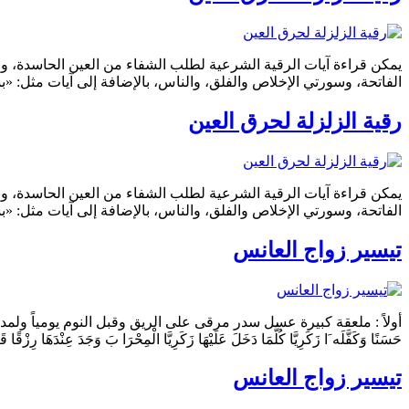
يمكن قراءة آيات الرقية الشرعية لطلب الشفاء من العين الحاسدة، وم
الفاتحة، وسورتي الإخلاص والفلق، والناس، بالإضافة إلى آيات مثل: «
رقية الزلزلة لحرق العين
يمكن قراءة آيات الرقية الشرعية لطلب الشفاء من العين الحاسدة، وم
الفاتحة، وسورتي الإخلاص والفلق، والناس، بالإضافة إلى آيات مثل: «
تيسير زواج العانس
أولاً : ملعقة كبيرة عسل سدر مرقى على الريق وقبل النوم يومياً ولمدة أسبوع . ث
حَسَنًا وَكَفَّلَه َا زَكَرِيَّا كُلَّمَا دَخَلَ عَلَيْهَا زَكَرِيَّا الْمِحْرَا بَ وَجَدَ عِنْدَهَا رِزْقً
تيسير زواج العانس