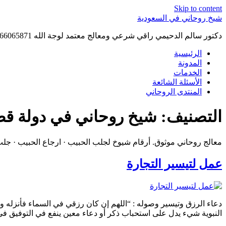
Skip to content
شيخ روحاني في السعودية
دكتور سالم الدحيمي راقي شرعي ومعالج معتمد لوجة الله 0015066065871 WhatsApp | واتس آب .
الرئيسية
المدونة
الخدمات
الأسئلة الشائعة
المنتدى الروحاني
التصنيف:
شيخ روحاني في دولة ق
معالج روحاني موثوق. أرقام شيوخ لجلب الحبيب · ارجاع الحبيب · جلب ا
عمل لتيسير التجارة
دعاء الرزق وتيسير وصوله : “اللهم إن كان رزقي في السماء فأنزله و
النبوية شيء يدل على استحباب ذكر أو دعاء معين ينفع في التوفيق في