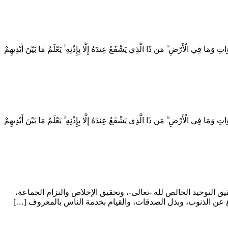
الْأَرْضِ ۗ مَن ذَا الَّذِي يَشْفَعُ عِندَهُ إِلَّا بِإِذْنِهِ ۚ يَعْلَمُ مَا بَيْنَ أَيْدِيهِمْ
الْأَرْضِ ۗ مَن ذَا الَّذِي يَشْفَعُ عِندَهُ إِلَّا بِإِذْنِهِ ۚ يَعْلَمُ مَا بَيْنَ أَيْدِيهِمْ
 التوحيد الخالص لله -تعالى-، وتحقيق الإخلاص والتزام الجماعة،
لاع عن الذنوب، وبذل الصدقات، والقيام بخدمة الناس بالمعروف […]