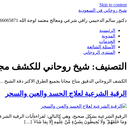
Skip to content
شيخ روحاني في السعودية
دكتور سالم الدحيمي راقي شرعي ومعالج معتمد لوجة الله 0015066065871 WhatsApp | واتس آب .
الرئيسية
المدونة
الخدمات
الأسئلة الشائعة
المنتدى الروحاني
التصنيف:
شيخ روحاني للكشف مج
الكشف الروحاني الدقيق متاح مجانا بجميع الطرق الاكتر دقة الشيخ
الرقية الشرعية لعلاج الحسد والعين والسحر
الرقية الشرعية بشكل صحيح، وهي كالتالي: لقراءةآيات الرقية الشرعية «اللَّهُ لَا إِلَٰهَ إِلَّا هُوَ
وَمَا خَلْفَهُمْ ۖ وَلَا يُحِيطُونَ بِشَيْءٍ مِّنْ عِلْمِهِ إِلَّا بِمَا شَاءَ ۚ […]