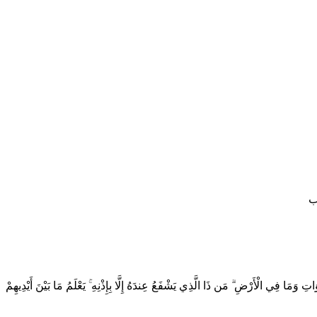
ب
الْأَرْضِ ۗ مَن ذَا الَّذِي يَشْفَعُ عِندَهُ إِلَّا بِإِذْنِهِ ۚ يَعْلَمُ مَا بَيْنَ أَيْدِيهِمْ