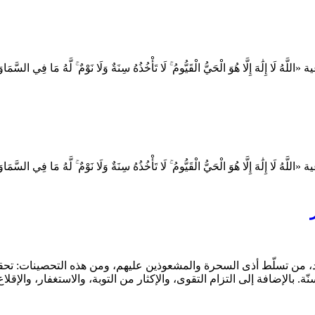
 الْحَيُّ الْقَيُّومُ ۚ لَا تَأْخُذُهُ سِنَةٌ وَلَا نَوْمٌ ۚ لَّهُ مَا فِي السَّمَاوَاتِ وَمَا فِي 
 الْحَيُّ الْقَيُّومُ ۚ لَا تَأْخُذُهُ سِنَةٌ وَلَا نَوْمٌ ۚ لَّهُ مَا فِي السَّمَاوَاتِ وَمَا فِي 
، من تسلّط أذى السحرة والمشعوذين عليهم، ومن هذه التحصينات: تحقيق
بالإضافة إلى التزام التقوى، والإكثار من التوبة، والاستغفار، والإق