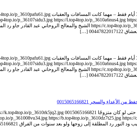
00447822017122 الشيخ الروحاني عبد القادر جاو جلب الحبيب خلال 
op4top.io/p_36107sidu3.jpg https://l.top4top.io/p_3610a6nus4.jpg https:
0044 […]
00447822017122 الشيخ الروحاني عبد القادر جاو جلب الحبيب خلال 
op4top.io/p_36107sidu3.jpg https://l.top4top.io/p_3610a6nus4.jpg https:
0044 […]
المعالج الروحاني السوداني الطيب ود النور جلب الحبيب من أي مكان حتى لو كان م
p4top.io/p_361008vu34.jpg https://b.top4top.io/p_3610dz7t25.jpg https: