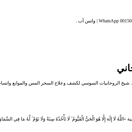
اني
 … شيخ الروحانيات السوسي لكشف وعلاج السحر المس والموانع واتسا
 الْحَيُّ الْقَيُّومُ ۚ لَا تَأْخُذُهُ سِنَةٌ وَلَا نَوْمٌ ۚ لَّهُ مَا فِي السَّمَاوَاتِ وَمَا فِي 