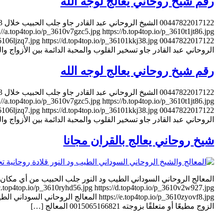
رقم شيخ روحاني يعالج لوجه الله
//a.top4top.io/p_3610v7gzc5.jpg https://b.top4top.io/p_3610t1jt86.jpg
الروحاني عبد القادر جاو تسخير القلوب والمحبة الدائمة بين الأزواج والعشاق 7822017122
رقم شيخ روحاني يعالج لوجه الله
//a.top4top.io/p_3610v7gzc5.jpg https://b.top4top.io/p_3610t1jt86.jpg
الروحاني عبد القادر جاو تسخير القلوب والمحبة الدائمة بين الأزواج والعشاق 7822017122
شيخ روحاني يعالج بالقران مجانا
//c.top4top.io/p_3610ryhd56.jpg https://d.top4top.io/p_3610v2w927.jpg
الزوج مطيعًا أو متعلقًا بزوجته 0015065166821 المعالج […]