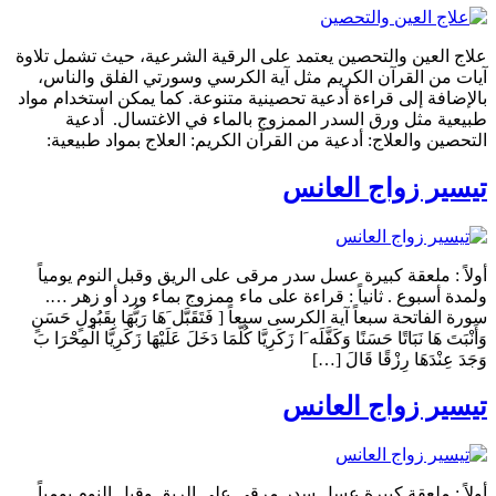
علاج العين والتحصين يعتمد على الرقية الشرعية، حيث تشمل تلاوة
آيات من القرآن الكريم مثل آية الكرسي وسورتي الفلق والناس،
بالإضافة إلى قراءة أدعية تحصينية متنوعة. كما يمكن استخدام مواد
طبيعية مثل ورق السدر الممزوج بالماء في الاغتسال. أدعية
التحصين والعلاج: أدعية من القرآن الكريم: العلاج بمواد طبيعية:
تيسير زواج العانس
أولاً : ملعقة كبيرة عسل سدر مرقى على الريق وقبل النوم يومياً
ولمدة أسبوع . ثانياً : قراءة على ماء ممزوج بماء ورد أو زهر ….
سورة الفاتحة سبعاً آية الكرسى سبعاً [ فَتَقَبَّل َهَا رَبُّهَا بِقَبُولٍ حَسَنٍ
وَأَنْبَتَ هَا نَبَاتًا حَسَنًا وَكَفَّلَه َا زَكَرِيَّا كُلَّمَا دَخَلَ عَلَيْهَا زَكَرِيَّا الْمِحْرَا بَ
وَجَدَ عِنْدَهَا رِزْقًا قَالَ […]
تيسير زواج العانس
أولاً : ملعقة كبيرة عسل سدر مرقى على الريق وقبل النوم يومياً