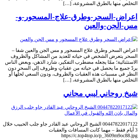
التخلص منها بالطرق المشروعة، […]
اعراض-السحر-وطرق-علاج-المسحور-و-
مس-الجن-والعين
اعراض السحر وطرق علاج المسحور و مس الجن والعين شفا –
السحر يتعرض الشخص في حياته للعديد من المشاكل والظروف
الاستثنائية؛ ممّا يجعله مضطرب التفكير، شارد الذهن، وبعض الناس
يردّ جميع ما يحصل في حياته من عقباتٍ وظروف إلى السحر دون
النظر في مسببات هذه العقبات والظروف، ودون السعي لحلّها أو
التخلص منها بالطرق المشروعة، […]
شيخ روحاني ليبي مجاني
00447822017122 الشيخ الروحاني عبد القادر جاو جلب الحبيب خلال
3 أيام فقط – مهما كانت المسافات والعقبات
https://c.top4top.io/p_3609m9oc88.jpg