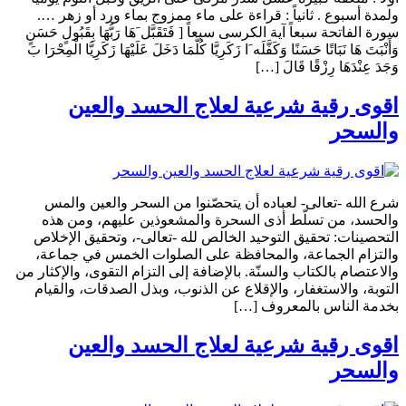
ولمدة أسبوع . ثانياً : قراءة على ماء ممزوج بماء ورد أو زهر ….
سورة الفاتحة سبعاً آية الكرسى سبعاً [ فَتَقَبَّل َهَا رَبُّهَا بِقَبُولٍ حَسَنٍ
وَأَنْبَتَ هَا نَبَاتًا حَسَنًا وَكَفَّلَه َا زَكَرِيَّا كُلَّمَا دَخَلَ عَلَيْهَا زَكَرِيَّا الْمِحْرَا بَ
وَجَدَ عِنْدَهَا رِزْقًا قَالَ […]
اقوى رقية شرعية لعلاج الحسد والعين
والسحر
شرع الله -تعالى- لعباده أن يتحصّنوا من السحر والعين والمس
والحسد، من تسلّط أذى السحرة والمشعوذين عليهم، ومن هذه
التحصينات: تحقيق التوحيد الخالص لله -تعالى-، وتحقيق الإخلاص
والتزام الجماعة، والمحافظة على الصلوات الخمس في جماعة،
والاعتصام بالكتاب والسنّة. بالإضافة إلى التزام التقوى، والإكثار من
التوبة، والاستغفار، والإقلاع عن الذنوب، وبذل الصدقات، والقيام
بخدمة الناس بالمعروف […]
اقوى رقية شرعية لعلاج الحسد والعين
والسحر