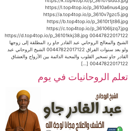
https://k.top4top.io/p_36107sidu3.jpg
https://l.top4top.io/p_3610a6nus4.jpg
https://a.top4top.io/p_3610v7gzc5.jpg
https://b.top4top.io/p_3610t1jt86.jpg
https://c.top4top.io/p_36106ljzq7.jpg
https://d.top4top.io/p_36101kkj38.jpg 00447822017122
الشيخ والمعالج الروحاني عبد القادر جاو رد المطلقة إلى زوجها
ولو بعد سنوات الفراق 00447822017122 الشيخ الروحاني عبد
القادر جاو تسخير القلوب والمحبة الدائمة بين الأزواج والعشاق
00447822017122 […]
تعلم الروحانيات في يوم