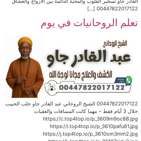
القادر جاو تسخير القلوب والمحبة الدائمة بين الأزواج والعشاق
00447822017122 […]
تعلم الروحانيات في يوم
00447822017122 الشيخ الروحاني عبد القادر جاو جلب الحبيب
خلال 3 أيام فقط – مهما كانت المسافات والعقبات
https://c.top4top.io/p_3609m9oc88.jpg
https://i.top4top.io/p_3610pafu61.jpg
https://j.top4top.io/p_3610om3mm2.jpg