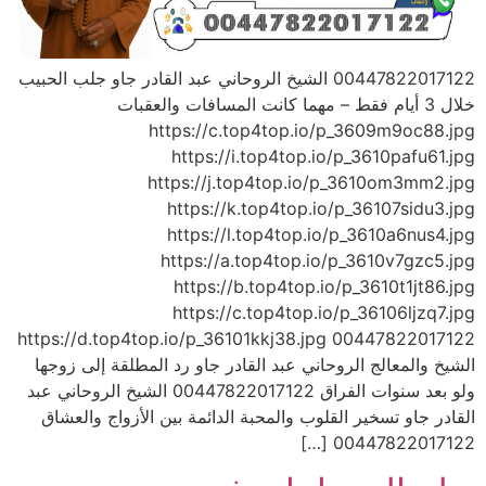
00447822017122 الشيخ الروحاني عبد القادر جاو جلب الحبيب
خلال 3 أيام فقط – مهما كانت المسافات والعقبات
https://c.top4top.io/p_3609m9oc88.jpg
https://i.top4top.io/p_3610pafu61.jpg
https://j.top4top.io/p_3610om3mm2.jpg
https://k.top4top.io/p_36107sidu3.jpg
https://l.top4top.io/p_3610a6nus4.jpg
https://a.top4top.io/p_3610v7gzc5.jpg
https://b.top4top.io/p_3610t1jt86.jpg
https://c.top4top.io/p_36106ljzq7.jpg
https://d.top4top.io/p_36101kkj38.jpg 00447822017122
الشيخ والمعالج الروحاني عبد القادر جاو رد المطلقة إلى زوجها
ولو بعد سنوات الفراق 00447822017122 الشيخ الروحاني عبد
القادر جاو تسخير القلوب والمحبة الدائمة بين الأزواج والعشاق
00447822017122 […]