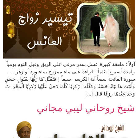
أولاً : ملعقة كبيرة عسل سدر مرقى على الريق وقبل النوم يومياً
ولمدة أسبوع . ثانياً : قراءة على ماء ممزوج بماء ورد أو زهر ….
سورة الفاتحة سبعاً آية الكرسى سبعاً [ فَتَقَبَّل َهَا رَبُّهَا بِقَبُولٍ حَسَنٍ
وَأَنْبَتَ هَا نَبَاتًا حَسَنًا وَكَفَّلَه َا زَكَرِيَّا كُلَّمَا دَخَلَ عَلَيْهَا زَكَرِيَّا الْمِحْرَا بَ
وَجَدَ عِنْدَهَا رِزْقًا قَالَ […]
شيخ روحاني ليبي مجاني