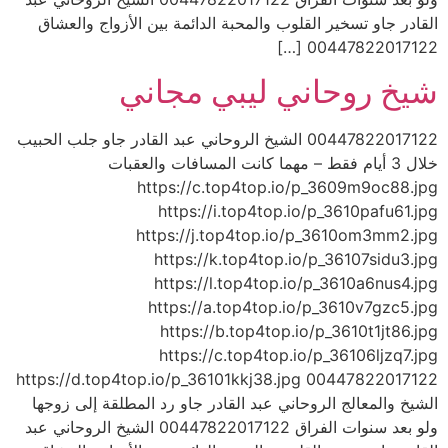
القادر جاو تسخير القلوب والمحبة الدائمة بين الأزواج والعشاق
00447822017122 […]
شيخ روحاني ليبي مجاني
00447822017122 الشيخ الروحاني عبد القادر جاو جلب الحبيب
خلال 3 أيام فقط – مهما كانت المسافات والعقبات
https://c.top4top.io/p_3609m9oc88.jpg
https://i.top4top.io/p_3610pafu61.jpg
https://j.top4top.io/p_3610om3mm2.jpg
https://k.top4top.io/p_36107sidu3.jpg
https://l.top4top.io/p_3610a6nus4.jpg
https://a.top4top.io/p_3610v7gzc5.jpg
https://b.top4top.io/p_3610t1jt86.jpg
https://c.top4top.io/p_36106ljzq7.jpg
https://d.top4top.io/p_36101kkj38.jpg 00447822017122
الشيخ والمعالج الروحاني عبد القادر جاو رد المطلقة إلى زوجها
ولو بعد سنوات الفراق 00447822017122 الشيخ الروحاني عبد