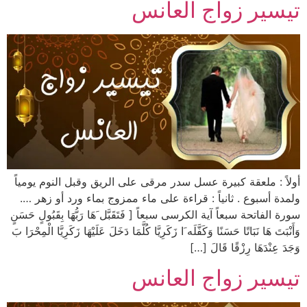
تيسير زواج العانس
أولاً : ملعقة كبيرة عسل سدر مرقى على الريق وقبل النوم يومياً
ولمدة أسبوع . ثانياً : قراءة على ماء ممزوج بماء ورد أو زهر ….
سورة الفاتحة سبعاً آية الكرسى سبعاً [ فَتَقَبَّل َهَا رَبُّهَا بِقَبُولٍ حَسَنٍ
وَأَنْبَتَ هَا نَبَاتًا حَسَنًا وَكَفَّلَه َا زَكَرِيَّا كُلَّمَا دَخَلَ عَلَيْهَا زَكَرِيَّا الْمِحْرَا بَ
وَجَدَ عِنْدَهَا رِزْقًا قَالَ […]
تيسير زواج العانس