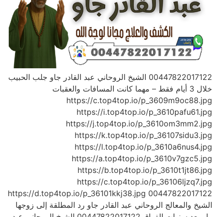
00447822017122 الشيخ الروحاني عبد القادر جاو جلب الحبيب
خلال 3 أيام فقط – مهما كانت المسافات والعقبات
https://c.top4top.io/p_3609m9oc88.jpg
https://i.top4top.io/p_3610pafu61.jpg
https://j.top4top.io/p_3610om3mm2.jpg
https://k.top4top.io/p_36107sidu3.jpg
https://l.top4top.io/p_3610a6nus4.jpg
https://a.top4top.io/p_3610v7gzc5.jpg
https://b.top4top.io/p_3610t1jt86.jpg
https://c.top4top.io/p_36106ljzq7.jpg
https://d.top4top.io/p_36101kkj38.jpg 00447822017122
الشيخ والمعالج الروحاني عبد القادر جاو رد المطلقة إلى زوجها
ولو بعد سنوات الفراق 00447822017122 الشيخ الروحاني عبد