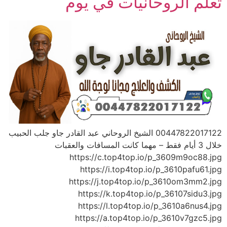
تعلم الروحانيات في يوم
00447822017122 الشيخ الروحاني عبد القادر جاو جلب الحبيب
خلال 3 أيام فقط – مهما كانت المسافات والعقبات
https://c.top4top.io/p_3609m9oc88.jpg
https://i.top4top.io/p_3610pafu61.jpg
https://j.top4top.io/p_3610om3mm2.jpg
https://k.top4top.io/p_36107sidu3.jpg
https://l.top4top.io/p_3610a6nus4.jpg
https://a.top4top.io/p_3610v7gzc5.jpg