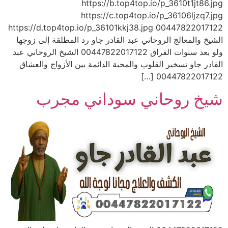
https://b.top4top.io/p_3610t1jt86.jpg
https://c.top4top.io/p_36106ljzq7.jpg
https://d.top4top.io/p_36101kkj38.jpg 00447822017122
الشيخ والمعالج الروحاني عبد القادر جاو رد المطلقة إلى زوجها
ولو بعد سنوات الفراق 00447822017122 الشيخ الروحاني عبد
القادر جاو تسخير القلوب والمحبة الدائمة بين الأزواج والعشاق
00447822017122 […]
شيخ روحاني سوداني مجرب