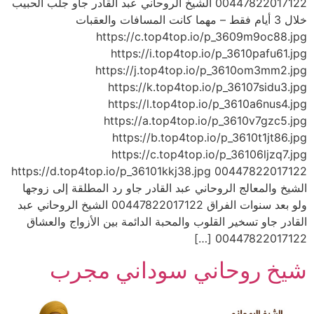
00447822017122 الشيخ الروحاني عبد القادر جاو جلب الحبيب
خلال 3 أيام فقط – مهما كانت المسافات والعقبات
https://c.top4top.io/p_3609m9oc88.jpg
https://i.top4top.io/p_3610pafu61.jpg
https://j.top4top.io/p_3610om3mm2.jpg
https://k.top4top.io/p_36107sidu3.jpg
https://l.top4top.io/p_3610a6nus4.jpg
https://a.top4top.io/p_3610v7gzc5.jpg
https://b.top4top.io/p_3610t1jt86.jpg
https://c.top4top.io/p_36106ljzq7.jpg
https://d.top4top.io/p_36101kkj38.jpg 00447822017122
الشيخ والمعالج الروحاني عبد القادر جاو رد المطلقة إلى زوجها
ولو بعد سنوات الفراق 00447822017122 الشيخ الروحاني عبد
القادر جاو تسخير القلوب والمحبة الدائمة بين الأزواج والعشاق
00447822017122 […]
شيخ روحاني سوداني مجرب