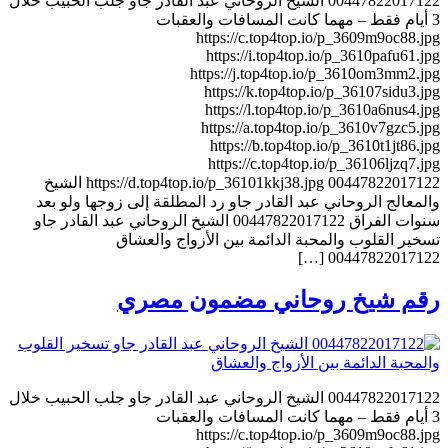
00447822017122 الشيخ الروحاني عبد القادر جاو جلب الحبيب خلال
3 أيام فقط – مهما كانت المسافات والعقبات
https://c.top4top.io/p_3609m9oc88.jpg
https://i.top4top.io/p_3610pafu61.jpg
https://j.top4top.io/p_3610om3mm2.jpg
https://k.top4top.io/p_36107sidu3.jpg
https://l.top4top.io/p_3610a6nus4.jpg
https://a.top4top.io/p_3610v7gzc5.jpg
https://b.top4top.io/p_3610t1jt86.jpg
https://c.top4top.io/p_36106ljzq7.jpg
https://d.top4top.io/p_36101kkj38.jpg 00447822017122 الشيخ
والمعالج الروحاني عبد القادر جاو رد المطلقة إلى زوجها ولو بعد
سنوات الفراق 00447822017122 الشيخ الروحاني عبد القادر جاو
تسخير القلوب والمحبة الدائمة بين الأزواج والعشاق
00447822017122 […]
رقم شيخ روحاني مضمون مصري
00447822017122 الشيخ الروحاني عبد القادر جاو جلب الحبيب خلال
3 أيام فقط – مهما كانت المسافات والعقبات
https://c.top4top.io/p_3609m9oc88.jpg