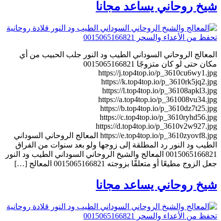
شيخ روحاني يساعد مجانا
المعالج الروحاني السوداني الطيب ود النور جلب الحبيب من أي
مكان حتى لو كان متزوجًا 0015065166821
https://j.top4top.io/p_3610cu6wy1.jpg
https://k.top4top.io/p_3610rk5jq2.jpg
https://l.top4top.io/p_36108apkl3.jpg
https://a.top4top.io/p_361008vu34.jpg
https://b.top4top.io/p_3610dz7t25.jpg
https://c.top4top.io/p_3610ryhd56.jpg
https://d.top4top.io/p_3610v2w927.jpg
https://e.top4top.io/p_3610zyovf8.jpg المعالج الروحاني السوداني
الطيب ود النور رد المطلقة إلى زوجها ولو بعد سنوات من الفراق
0015065166821 المعالج والشيخ الروحاني السوداني الطيب ود النور
جعل الزوج مطيعًا أو متعلقًا بزوجته 0015065166821 المعالج […]
شيخ روحاني يساعد مجانا