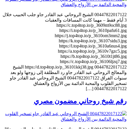
00447822017122 الشيخ الروحاني عبد القادر جاو جلب الحبيب خلال
3 أيام فقط – مهما كانت المسافات والعقبات
https://c.top4top.io/p_3609m9oc88.jpg
https://i.top4top.io/p_3610pafu61.jpg
https://j.top4top.io/p_3610om3mm2.jpg
https://k.top4top.io/p_36107sidu3.jpg
https://l.top4top.io/p_3610a6nus4.jpg
https://a.top4top.io/p_3610v7gzc5.jpg
https://b.top4top.io/p_3610t1jt86.jpg
https://c.top4top.io/p_36106ljzq7.jpg
https://d.top4top.io/p_36101kkj38.jpg 00447822017122 الشيخ
والمعالج الروحاني عبد القادر جاو رد المطلقة إلى زوجها ولو بعد
سنوات الفراق 00447822017122 الشيخ الروحاني عبد القادر جاو
تسخير القلوب والمحبة الدائمة بين الأزواج والعشاق
00447822017122 […]
رقم شيخ روحاني مضمون مصري