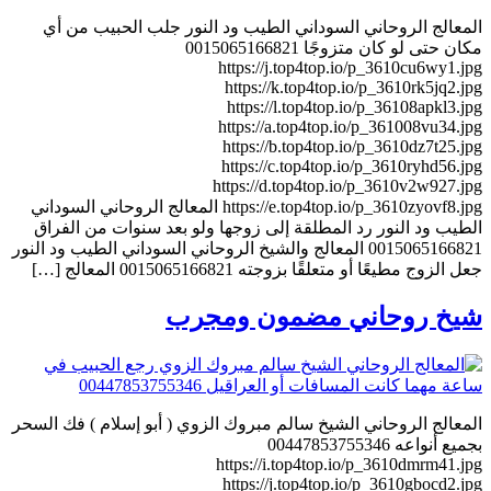
المعالج الروحاني السوداني الطيب ود النور جلب الحبيب من أي
مكان حتى لو كان متزوجًا 0015065166821
https://j.top4top.io/p_3610cu6wy1.jpg
https://k.top4top.io/p_3610rk5jq2.jpg
https://l.top4top.io/p_36108apkl3.jpg
https://a.top4top.io/p_361008vu34.jpg
https://b.top4top.io/p_3610dz7t25.jpg
https://c.top4top.io/p_3610ryhd56.jpg
https://d.top4top.io/p_3610v2w927.jpg
https://e.top4top.io/p_3610zyovf8.jpg المعالج الروحاني السوداني
الطيب ود النور رد المطلقة إلى زوجها ولو بعد سنوات من الفراق
0015065166821 المعالج والشيخ الروحاني السوداني الطيب ود النور
جعل الزوج مطيعًا أو متعلقًا بزوجته 0015065166821 المعالج […]
شيخ روحاني مضمون ومجرب
المعالج الروحاني الشيخ سالم مبروك الزوي ( أبو إسلام ) فك السحر
بجميع أنواعه 00447853755346
https://i.top4top.io/p_3610dmrm41.jpg
https://j.top4top.io/p_3610gbocd2.jpg