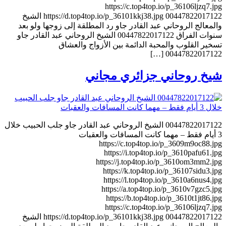
https://c.top4top.io/p_36106ljzq7.jpg
https://d.top4top.io/p_36101kkj38.jpg 00447822017122 الشيخ
والمعالج الروحاني عبد القادر جاو رد المطلقة إلى زوجها ولو بعد
سنوات الفراق 00447822017122 الشيخ الروحاني عبد القادر جاو
تسخير القلوب والمحبة الدائمة بين الأزواج والعشاق
00447822017122 […]
شيخ روحاني جزائري مجاني
00447822017122 الشيخ الروحاني عبد القادر جاو جلب الحبيب خلال
3 أيام فقط – مهما كانت المسافات والعقبات
https://c.top4top.io/p_3609m9oc88.jpg
https://i.top4top.io/p_3610pafu61.jpg
https://j.top4top.io/p_3610om3mm2.jpg
https://k.top4top.io/p_36107sidu3.jpg
https://l.top4top.io/p_3610a6nus4.jpg
https://a.top4top.io/p_3610v7gzc5.jpg
https://b.top4top.io/p_3610t1jt86.jpg
https://c.top4top.io/p_36106ljzq7.jpg
https://d.top4top.io/p_36101kkj38.jpg 00447822017122 الشيخ