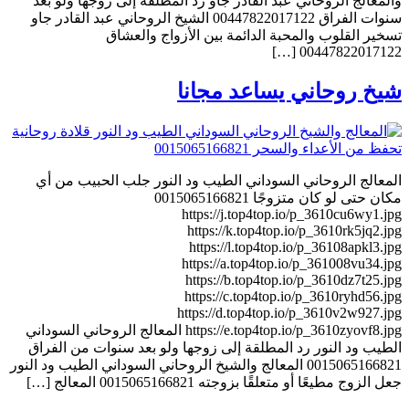
والمعالج الروحاني عبد القادر جاو رد المطلقة إلى زوجها ولو بعد
سنوات الفراق 00447822017122 الشيخ الروحاني عبد القادر جاو
تسخير القلوب والمحبة الدائمة بين الأزواج والعشاق
00447822017122 […]
شيخ روحاني يساعد مجانا
المعالج الروحاني السوداني الطيب ود النور جلب الحبيب من أي
مكان حتى لو كان متزوجًا 0015065166821
https://j.top4top.io/p_3610cu6wy1.jpg
https://k.top4top.io/p_3610rk5jq2.jpg
https://l.top4top.io/p_36108apkl3.jpg
https://a.top4top.io/p_361008vu34.jpg
https://b.top4top.io/p_3610dz7t25.jpg
https://c.top4top.io/p_3610ryhd56.jpg
https://d.top4top.io/p_3610v2w927.jpg
https://e.top4top.io/p_3610zyovf8.jpg المعالج الروحاني السوداني
الطيب ود النور رد المطلقة إلى زوجها ولو بعد سنوات من الفراق
0015065166821 المعالج والشيخ الروحاني السوداني الطيب ود النور
جعل الزوج مطيعًا أو متعلقًا بزوجته 0015065166821 المعالج […]