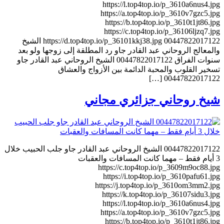
https://l.top4top.io/p_3610a6nus4.jpg
https://a.top4top.io/p_3610v7gzc5.jpg
https://b.top4top.io/p_3610t1jt86.jpg
https://c.top4top.io/p_36106ljzq7.jpg
https://d.top4top.io/p_36101kkj38.jpg 00447822017122 الشيخ
والمعالج الروحاني عبد القادر جاو رد المطلقة إلى زوجها ولو بعد
سنوات الفراق 00447822017122 الشيخ الروحاني عبد القادر جاو
تسخير القلوب والمحبة الدائمة بين الأزواج والعشاق
00447822017122 […]
شيخ روحاني جزائري مجاني
00447822017122 الشيخ الروحاني عبد القادر جاو جلب الحبيب خلال
3 أيام فقط – مهما كانت المسافات والعقبات
https://c.top4top.io/p_3609m9oc88.jpg
https://i.top4top.io/p_3610pafu61.jpg
https://j.top4top.io/p_3610om3mm2.jpg
https://k.top4top.io/p_36107sidu3.jpg
https://l.top4top.io/p_3610a6nus4.jpg
https://a.top4top.io/p_3610v7gzc5.jpg
https://b.top4top.io/p_3610t1jt86.jpg