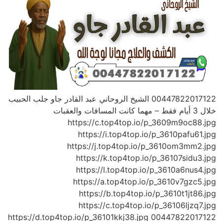
00447822017122 الشيخ الروحاني عبد القادر جاو جلب الحبيب
خلال 3 أيام فقط – مهما كانت المسافات والعقبات
https://c.top4top.io/p_3609m9oc88.jpg
https://i.top4top.io/p_3610pafu61.jpg
https://j.top4top.io/p_3610om3mm2.jpg
https://k.top4top.io/p_36107sidu3.jpg
https://l.top4top.io/p_3610a6nus4.jpg
https://a.top4top.io/p_3610v7gzc5.jpg
https://b.top4top.io/p_3610t1jt86.jpg
https://c.top4top.io/p_36106ljzq7.jpg
https://d.top4top.io/p_36101kkj38.jpg 00447822017122