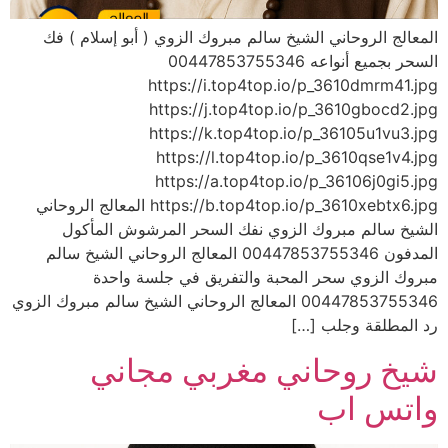
المعالج الروحاني الشيخ سالم مبروك الزوي ( أبو إسلام ) فك
السحر بجميع أنواعه 00447853755346
https://i.top4top.io/p_3610dmrm41.jpg
https://j.top4top.io/p_3610gbocd2.jpg
https://k.top4top.io/p_36105u1vu3.jpg
https://l.top4top.io/p_3610qse1v4.jpg
https://a.top4top.io/p_36106j0gi5.jpg
https://b.top4top.io/p_3610xebtx6.jpg المعالج الروحاني
الشيخ سالم مبروك الزوي نفك السحر المرشوش المأكول
المدفون 00447853755346 المعالج الروحاني الشيخ سالم
مبروك الزوي سحر المحبة والتفريق في جلسة واحدة
00447853755346 المعالج الروحاني الشيخ سالم مبروك الزوي
رد المطلقة وجلب […]
شيخ روحاني مغربي مجاني
واتس اب