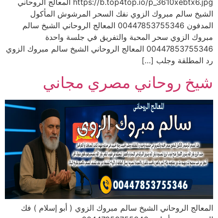
https://b.top4top.io/p_3610xebtx6.jpg المعالج الروحاني
الشيخ سالم مبروك الزوي نفك السحر المرشوش المأكول
المدفون 00447853755346 المعالج الروحاني الشيخ سالم
مبروك الزوي سحر المحبة والتفريق في جلسة واحدة
00447853755346 المعالج الروحاني الشيخ سالم مبروك الزوي
رد المطلقة وجلب […]
شيخ روحاني مصري مجاني
المعالج الروحاني الشيخ سالم مبروك الزوي ( أبو إسلام ) فك