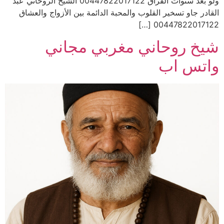
ولو بعد سنوات الفراق 00447822017122 الشيخ الروحاني عبد
القادر جاو تسخير القلوب والمحبة الدائمة بين الأزواج والعشاق
00447822017122 […]
شيخ روحاني مغربي مجاني
واتس اب