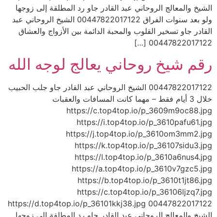
الشيخ والمعالج الروحاني عبد القادر جاو رد المطلقة إلى زوجها
ولو بعد سنوات الفراق 00447822017122 الشيخ الروحاني عبد
القادر جاو تسخير القلوب والمحبة الدائمة بين الأزواج والعشاق
00447822017122 […]
رقم شيخ روحاني يعالج لوجه الله
00447822017122 الشيخ الروحاني عبد القادر جاو جلب الحبيب
خلال 3 أيام فقط – مهما كانت المسافات والعقبات
https://c.top4top.io/p_3609m9oc88.jpg
https://i.top4top.io/p_3610pafu61.jpg
https://j.top4top.io/p_3610om3mm2.jpg
https://k.top4top.io/p_36107sidu3.jpg
https://l.top4top.io/p_3610a6nus4.jpg
https://a.top4top.io/p_3610v7gzc5.jpg
https://b.top4top.io/p_3610t1jt86.jpg
https://c.top4top.io/p_36106ljzq7.jpg
https://d.top4top.io/p_36101kkj38.jpg 00447822017122
الشيخ والمعالج الروحاني عبد القادر جاو رد المطلقة إلى زوجها