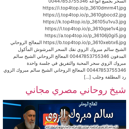
السحر بجميع أنواعه 00447853755346
https://i.top4top.io/p_3610dmrm41.jpg
https://j.top4top.io/p_3610gbocd2.jpg
https://k.top4top.io/p_36105u1vu3.jpg
https://l.top4top.io/p_3610qse1v4.jpg
https://a.top4top.io/p_36106j0gi5.jpg
https://b.top4top.io/p_3610xebtx6.jpg المعالج الروحاني
الشيخ سالم مبروك الزوي نفك السحر المرشوش المأكول
المدفون 00447853755346 المعالج الروحاني الشيخ سالم
مبروك الزوي سحر المحبة والتفريق في جلسة واحدة
00447853755346 المعالج الروحاني الشيخ سالم مبروك الزوي
رد المطلقة وجلب […]
شيخ روحاني مصري مجاني