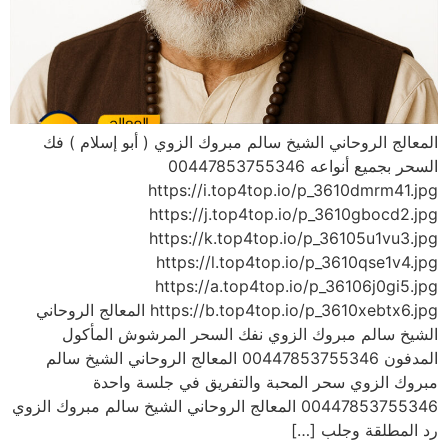
المعالج الروحاني الشيخ سالم مبروك الزوي ( أبو إسلام ) فك
السحر بجميع أنواعه 00447853755346
https://i.top4top.io/p_3610dmrm41.jpg
https://j.top4top.io/p_3610gbocd2.jpg
https://k.top4top.io/p_36105u1vu3.jpg
https://l.top4top.io/p_3610qse1v4.jpg
https://a.top4top.io/p_36106j0gi5.jpg
https://b.top4top.io/p_3610xebtx6.jpg المعالج الروحاني
الشيخ سالم مبروك الزوي نفك السحر المرشوش المأكول
المدفون 00447853755346 المعالج الروحاني الشيخ سالم
مبروك الزوي سحر المحبة والتفريق في جلسة واحدة
00447853755346 المعالج الروحاني الشيخ سالم مبروك الزوي
رد المطلقة وجلب […]