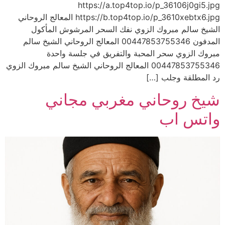
https://a.top4top.io/p_36106j0gi5.jpg
https://b.top4top.io/p_3610xebtx6.jpg المعالج الروحاني
الشيخ سالم مبروك الزوي نفك السحر المرشوش المأكول
المدفون 00447853755346 المعالج الروحاني الشيخ سالم
مبروك الزوي سحر المحبة والتفريق في جلسة واحدة
00447853755346 المعالج الروحاني الشيخ سالم مبروك الزوي
رد المطلقة وجلب […]
شيخ روحاني مغربي مجاني
واتس اب