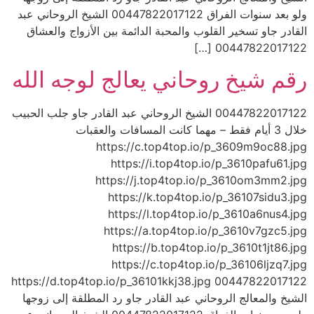
ولو بعد سنوات الفراق 00447822017122 الشيخ الروحاني عبد
القادر جاو تسخير القلوب والمحبة الدائمة بين الأزواج والعشاق
00447822017122 […]
رقم شيخ روحاني يعالج لوجه الله
00447822017122 الشيخ الروحاني عبد القادر جاو جلب الحبيب
خلال 3 أيام فقط – مهما كانت المسافات والعقبات
https://c.top4top.io/p_3609m9oc88.jpg
https://i.top4top.io/p_3610pafu61.jpg
https://j.top4top.io/p_3610om3mm2.jpg
https://k.top4top.io/p_36107sidu3.jpg
https://l.top4top.io/p_3610a6nus4.jpg
https://a.top4top.io/p_3610v7gzc5.jpg
https://b.top4top.io/p_3610t1jt86.jpg
https://c.top4top.io/p_36106ljzq7.jpg
https://d.top4top.io/p_36101kkj38.jpg 00447822017122
الشيخ والمعالج الروحاني عبد القادر جاو رد المطلقة إلى زوجها