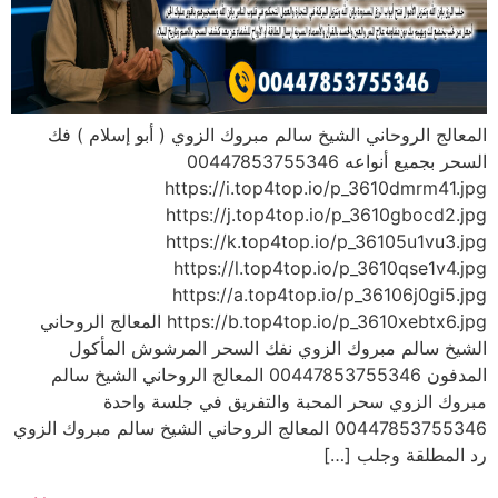
المعالج الروحاني الشيخ سالم مبروك الزوي ( أبو إسلام ) فك
السحر بجميع أنواعه 00447853755346
https://i.top4top.io/p_3610dmrm41.jpg
https://j.top4top.io/p_3610gbocd2.jpg
https://k.top4top.io/p_36105u1vu3.jpg
https://l.top4top.io/p_3610qse1v4.jpg
https://a.top4top.io/p_36106j0gi5.jpg
https://b.top4top.io/p_3610xebtx6.jpg المعالج الروحاني
الشيخ سالم مبروك الزوي نفك السحر المرشوش المأكول
المدفون 00447853755346 المعالج الروحاني الشيخ سالم
مبروك الزوي سحر المحبة والتفريق في جلسة واحدة
00447853755346 المعالج الروحاني الشيخ سالم مبروك الزوي
رد المطلقة وجلب […]