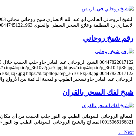
الانصاري رد المطلقة وعلاج السحر السفلي والعلوي 00447451221963 ابو عبد الله الانصاري الشيخ الروحاني جلب الحبيب وفك السحر السفلي والعلوي ورد المطلقة 00447451221963 الشيخ, الروحاني, ابو […]
رقم شيخ روحاني
//a.top4top.io/p_3610v7gzc5.jpg https://b.top4top.io/p_3610t1jt86.jpg
الروحاني عبد القادر جاو تسخير القلوب والمحبة الدائمة بين الأزواج والعشاق 7822017122
شيخ لفك السحر بالقران
0015065166821 المعالج والشيخ الروحاني السوداني الطيب ود النور جعل الزوج مطيعًا أو متعلقًا بزوجته 0015065166821 المعالج الروحاني السوداني الطيب ود النور إثارة المحبة والهيام […]
←
Next