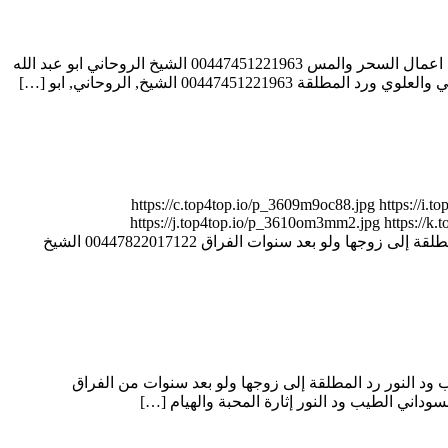
الشيخ الروحاني العالمي ابو عبد الله الانصاري شيخ روحاني مجاني 00447451221963 الشيخ الروحاني ابو عبد الله الانصاري جلب الحبيب وفك اعمال السحر والمس 00447451221963 الشيخ الروحاني ابو عبد الله
3 أيام فقط – مهما كانت المسافات والعقبات https://c.top4top.io/p_3609m9oc88.jpg https://i.top4top.io/p_3610pafu61.jpg
https://j.top4top.io/p_3610om3mm2.jpg https://k.t
https://c.top4top.io/p_36106ljzq7.jpg https://d.top4top.io/p_36101kkj38.jpg 00447822017122 الشيخ والمعالج الروحاني عبد القادر جاو رد المطلقة إلى زوجها ولو بعد سنوات الفراق 00447822017122 الشيخ
 لو كان متزوجًا 0015065166821 المعالج الروحاني السوداني الطيب ود النور رد المطلقة إلى زوجها ولو بعد سنوات من الفراق