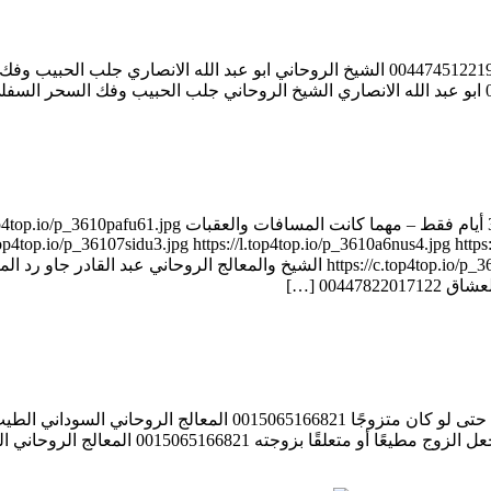
00447822017122 الشيخ الروحاني عبد القادر جاو جلب الحبيب خلال 
op4top.io/p_36107sidu3.jpg https://l.top4top.io/p_3610a6nus4.jpg https:
0044 […]
المعالج الروحاني السوداني الطيب ود النور جلب الحبيب من أي مكان حتى