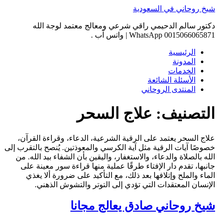
Skip
شيخ روحاني في السعودية
to
content
دكتور سالم الدحيمي راقي شرعي ومعالج معتمد لوجة الله
0015066065871 WhatsApp | واتس آب .
الرئيسية
المدونة
الخدمات
الأسئلة الشائعة
المنتدى الروحاني
التصنيف:
علاج السحر
علاج السحر يعتمد على الرقية الشرعية، الدعاء، وقراءة القرآن،
خصوصًا آيات الرقية مثل آية الكرسي والمعوذتين. يُنصح بالتقرب إلى
الله بالصلاة والدعاء، والاستغفار، واليقين بأن الشفاء بيد الله. من
جانبها، تقدم دار الإفتاء طرقًا عملية منها قراءة سور معينة على
الماء والملح وإتلافها بعد ذلك، مع التأكيد على ضرورة ألا يغذي
الإنسان المعتقدات التي تؤدي إلى التوتر والتشوش الذهني.
شيخ روحاني صادق يعالج مجانا