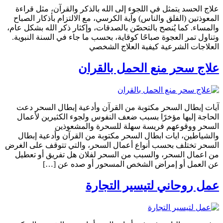
علاج الحسد يتمثل في اللجوء إلى الله بالذكر والقرآن، مثل قراءة
المعوذتين (الفلق والناس) وآية الكرسي، مع الالتزام بأذكار الصباح
والمساء. كما يُنصح بالتحصّن بالصدقات، وإكثار ذكر الله بشكل عام،
وتناول تمر العجوة صباحًا كوقاية، بحسب ما جاء في السنة النبوية.
العلاجات الشرعية كيفية العلاج الشخصي
علاج سحر منع الحمل بالقران
آيات إبطال السحر مكتوبة من القرآن وأدعية إبطال السحر دعت
الحاجة إليها مؤخرًا بسبب ضعف النفوس ولجوء الكثيرين لأعمال
السحر ووقوعهم فريسة سهلة للسحرة والمشعوذين
والشياطين، ايات ابطال السحر مكتوبة من القرآن وأدعية إبطال
السحر تختلف بحسب أنواع أعمال السحر، والتي تتوقف على الغرض
من اعمال السحر، والسبب من السحر لفلان هل تفريق أو تعطيل
عن العمل أو إمراض الشخص المسحور أو صده عن […]
عمل روحاني لتيسير التجارة