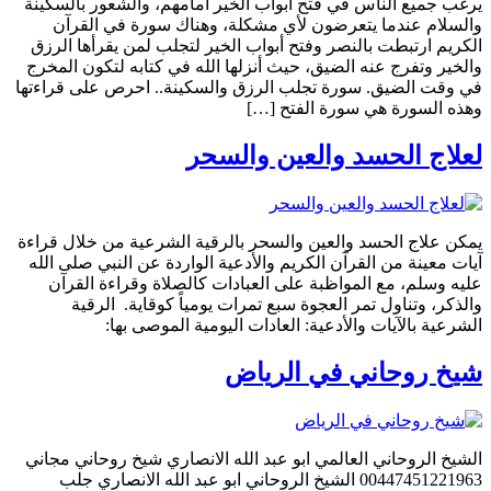
يرغب جميع الناس في فتح أبواب الخير أمامهم، والشعور بالسكينة
والسلام عندما يتعرضون لأي مشكلة، وهناك سورة في القرآن
الكريم ارتبطت بالنصر وفتح أبواب الخير لتجلب لمن يقرأها الرزق
والخير وتفرج عنه الضيق، حيث أنزلها الله في كتابه لتكون المخرج
في وقت الضيق. سورة تجلب الرزق والسكينة.. احرص على قراءتها
وهذه السورة هي سورة الفتح […]
لعلاج الحسد والعين والسحر
يمكن علاج الحسد والعين والسحر بالرقية الشرعية من خلال قراءة
آيات معينة من القرآن الكريم والأدعية الواردة عن النبي صلى الله
عليه وسلم، مع المواظبة على العبادات كالصلاة وقراءة القرآن
والذكر، وتناول تمر العجوة سبع تمرات يومياً كوقاية. الرقية
الشرعية بالآيات والأدعية: العادات اليومية الموصى بها:
شيخ روحاني في الرياض
الشيخ الروحاني العالمي ابو عبد الله الانصاري شيخ روحاني مجاني
00447451221963 الشيخ الروحاني ابو عبد الله الانصاري جلب