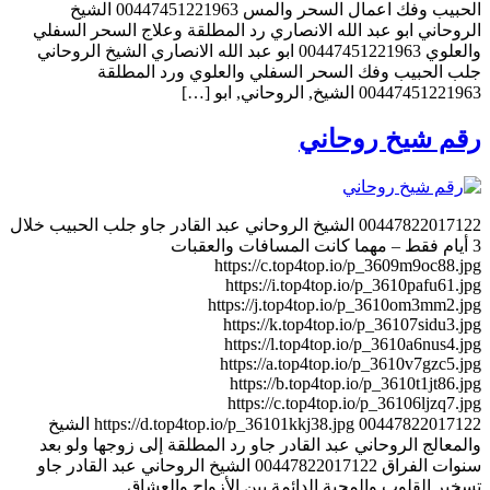
الحبيب وفك اعمال السحر والمس 00447451221963 الشيخ
الروحاني ابو عبد الله الانصاري رد المطلقة وعلاج السحر السفلي
والعلوي 00447451221963 ابو عبد الله الانصاري الشيخ الروحاني
جلب الحبيب وفك السحر السفلي والعلوي ورد المطلقة
00447451221963 الشيخ, الروحاني, ابو […]
رقم شيخ روحاني
00447822017122 الشيخ الروحاني عبد القادر جاو جلب الحبيب خلال
3 أيام فقط – مهما كانت المسافات والعقبات
https://c.top4top.io/p_3609m9oc88.jpg
https://i.top4top.io/p_3610pafu61.jpg
https://j.top4top.io/p_3610om3mm2.jpg
https://k.top4top.io/p_36107sidu3.jpg
https://l.top4top.io/p_3610a6nus4.jpg
https://a.top4top.io/p_3610v7gzc5.jpg
https://b.top4top.io/p_3610t1jt86.jpg
https://c.top4top.io/p_36106ljzq7.jpg
https://d.top4top.io/p_36101kkj38.jpg 00447822017122 الشيخ
والمعالج الروحاني عبد القادر جاو رد المطلقة إلى زوجها ولو بعد
سنوات الفراق 00447822017122 الشيخ الروحاني عبد القادر جاو
تسخير القلوب والمحبة الدائمة بين الأزواج والعشاق