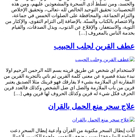
والحسد، ومن تسلّط أذى السحرة والمشعوذين عليهم، ومن هذه
التحصينات: تحقيق التوحيد الخالص لله -تعالى-، وتحقيق الإخلاص
والتزام الجماعة، والمحافظة على الصلوات الخمس في جماعة،
والاعتصام بالكتاب والسنّة. بالإضافة إلى التزام التقوى، والإكثار من
التوبة، والاستغفار، والإقلاع عن الذنوب، وبذل الصدقات، والقيام
بخدمة الناس بالمعروف […]
عطف القرين لجلب الحبيب
لاستخدام اي شخص عن طريق قرينه بسم الله الرحمن الرحيم اولا
نبدء بنبذة قصيرة عن معنى كلمة القرين ثم ناتي بالتجربة القرين من
المقارنة اي الملازمة بشيء لا يفارقك فهو قرينك مثلا الصديق يعتبر
قرين من باب الملازمة والضل اي ضل الشخص وكذلك فالعدد قرين
الحرف فكل شيء له قرين وكذلك الحروف لها قرين وهي […]
علاج سحر منع الحمل بالقران
آيات إبطال السحر مكتوبة من القرآن وأدعية إبطال السحر دعت
الحاجة إليها مؤخرًا بسبب ضعف النفوس ولجوء الكثيرين لأعمال