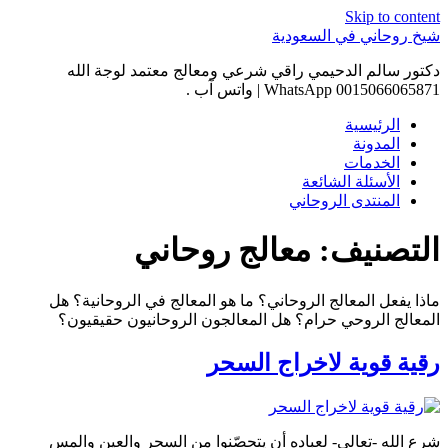
Skip to content
شيخ روحاني في السعودية
دكتور سالم الدحيمي راقي شرعي ومعالج معتمد لوجة الله
0015066065871 WhatsApp | واتس آب .
الرئيسية
المدونة
الخدمات
الأسئلة الشائعة
المنتدى الروحاني
التصنيف:
معالج روحاني
ماذا يفعل المعالج الروحاني؟ ما هو المعالج في الروحانية؟ هل
المعالج الروحي حرام؟ هل المعالجون الروحانيون حقيقيون؟
رقية قوية لاخراج السحر
شرع الله -تعالى- لعباده أن يتحصّنوا من السحر والعين والمس