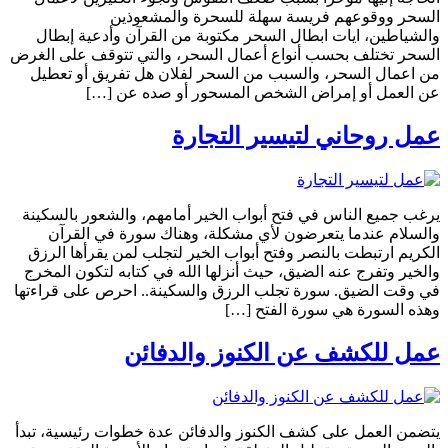
السحر ووقوعهم فريسة سهلة للسحرة والمشعوذين
والشياطين، ايات ابطال السحر مكتوبة من القرآن وأدعية إبطال
السحر تختلف بحسب أنواع أعمال السحر، والتي تتوقف على الغرض
من اعمال السحر، والسبب من السحر لفلان هل تفريق أو تعطيل
عن العمل أو إمراض الشخص المسحور أو صده عن […]
عمل روحاني لتيسير التجارة
يرغب جميع الناس في فتح أبواب الخير أمامهم، والشعور بالسكينة
والسلام عندما يتعرضون لأي مشكلة، وهناك سورة في القرآن
الكريم ارتبطت بالنصر وفتح أبواب الخير لتجلب لمن يقرأها الرزق
والخير وتفرج عنه الضيق، حيث أنزلها الله في كتابه لتكون المخرج
في وقت الضيق. سورة تجلب الرزق والسكينة.. احرص على قراءتها
وهذه السورة هي سورة الفتح […]
عمل للكشف عن الكنوز والدفائن
يتضمن العمل على كشف الكنوز والدفائن عدة خطوات رئيسية، تبدأ