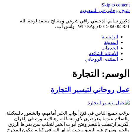
Skip to content
شيخ روحاني في السعودية
دكتور سالم الدحيمي راقي شرعي ومعالج معتمد لوجة الله
0015066065871 WhatsApp | واتس آب .
الرئيسية
المدونة
الخدمات
الأسئلة الشائعة
المنتدى الروحاني
الوسم:
التجارة
عمل روحاني لتيسير التجارة
يرغب جميع الناس في فتح أبواب الخير أمامهم، والشعور بالسكينة
والسلام عندما يتعرضون لأي مشكلة، وهناك سورة في القرآن
الكريم ارتبطت بالنصر وفتح أبواب الخير لتجلب لمن يقرأها الرزق
والخير وتفرج عنه الضيق، حيث أنزلها الله في كتابه لتكون المخرج