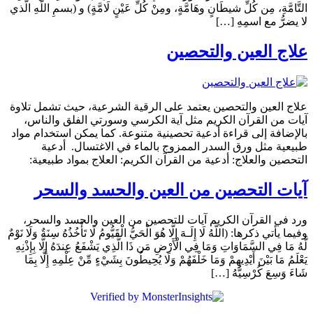
التَّامَّةِ، مِن كُلِّ شيطَانٍ وهَامَّةٍ، ومِنْ كُلِّ عَيْنٍ لَامَّةٍ) و (بسمِ اللَّهِ الَّذي
لا يضرُّ مع اسمِهِ […]
علاج العين والتحصين
علاج العين والتحصين يعتمد على الرقية الشرعية، حيث تشمل تلاوة
آيات من القرآن الكريم مثل آية الكرسي وسورتي الفلق والناس،
بالإضافة إلى قراءة أدعية تحصينية متنوعة. كما يمكن استخدام مواد
طبيعية مثل ورق السدر الممزوج بالماء في الاغتسال. أدعية
التحصين والعلاج: أدعية من القرآن الكريم: العلاج بمواد طبيعية:
آيات التحصين من العين والحسد والسحر
ورد في القرآن الكريم آيات للتحصين من العين والحسد والسحر،
وفيما يأتي ذكرها: (اللَّهُ لَا إِلَـهَ إِلَّا هُوَ الْحَيُّ الْقَيُّومُ لَا تَأْخُذُهُ سِنَةٌ وَلَا نَوْمٌ
لَّهُ مَا فِي السَّمَاوَاتِ وَمَا فِي الْأَرْضِ مَن ذَا الَّذِي يَشْفَعُ عِندَهُ إِلَّا بِإِذْنِهِ
يَعْلَمُ مَا بَيْنَ أَيْدِيهِمْ وَمَا خَلْفَهُمْ وَلَا يُحِيطُونَ بِشَيْءٍ مِّنْ عِلْمِهِ إِلَّا بِمَا
شَاءَ وَسِعَ كُرْسِيُّهُ […]