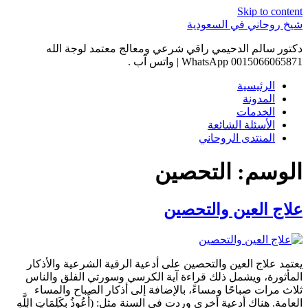
Skip to content
شيخ روحاني في السعودية
دكتور سالم الدحيمي راقي شرعي ومعالج معتمد لوجة الله
0015066065871 WhatsApp | واتس آب .
الرئيسية
المدونة
الخدمات
الأسئلة الشائعة
المنتدى الروحاني
الوسم:
التحصين
علاج العين والتحصين
يعتمد علاج العين والتحصين على أدعية الرقية الشرعية والأذكار
المأثورة، ويشمل ذلك قراءة آية الكرسي وسورتي الفلق والناس
ثلاث مرات صباحًا ومساءً، بالإضافة إلى أذكار الصباح والمساء
العامة. هناك أدعية أخرى وردت في السنة مثل: (أَعُوذُ بكَلِمَاتِ اللَّهِ