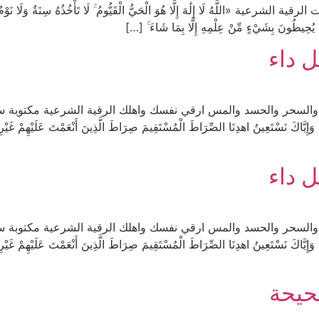
ّهُ لَا إِلَٰهَ إِلَّا هُوَ الْحَيُّ الْقَيُّومُ ۚ لَا تَأْخُذُهُ سِنَةٌ وَلَا نَوْمٌ ۚ ل
ۖ وَلَا يُحِيطُونَ بِشَيْءٍ مِّنْ عِلْمِهِ إِلَّا بِمَا شَاءَ ۚ […]
 داء
 والحسد والمس ارقي نفسك واهلك الرقية الشرعية مكتوبة سورة الفاتحة: «بِسْ
ُدُ وَإِيَّاكَ نَسْتَعِينُ اهدِنَا الصِّرَاطَ الْمُسْتَقِيمَ صِرَاطَ الَّذِينَ أَنْعَمْتَ عَلَيْهِمْ غَ
 داء
 والحسد والمس ارقي نفسك واهلك الرقية الشرعية مكتوبة سورة الفاتحة: «بِسْ
ُدُ وَإِيَّاكَ نَسْتَعِينُ اهدِنَا الصِّرَاطَ الْمُسْتَقِيمَ صِرَاطَ الَّذِينَ أَنْعَمْتَ عَلَيْهِمْ غَ
حيحة