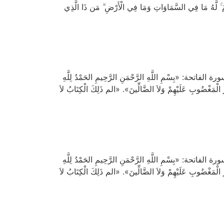
َّهُ مَا فِي السَّمَاوَاتِ وَمَا فِي الْأَرْضِ ۗ مَن ذَا الَّذِي
مِ اللَّهِ الرَّحْمَنِ الرَّحِيمِ الحَمْدُ لِلَّهِ
يْرِ الْمَغْضُوبِ عَلَيْهِمْ وَلاَ الضَّالِّينَ». «الم ذَلِكَ الْكِتَابُ لاَ
مِ اللَّهِ الرَّحْمَنِ الرَّحِيمِ الحَمْدُ لِلَّهِ
يْرِ الْمَغْضُوبِ عَلَيْهِمْ وَلاَ الضَّالِّينَ». «الم ذَلِكَ الْكِتَابُ لاَ