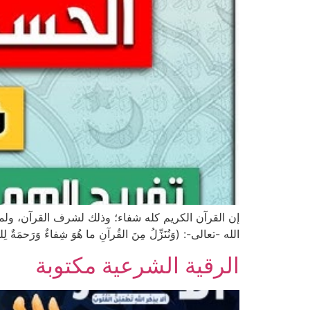
إن القرآن الكريم كله شفاء؛ وذلك لشرف القرآن، ولما
الله -تعالى-: (وَنُنَزِّلُ مِنَ القُرآنِ ما هُوَ شِفاءٌ وَرَحمَةٌ لِلمُؤمِنينَ وَلا يَزيدُ الظّالِمينَ إِلّا خَس
الرقية الشرعية مكتوبة