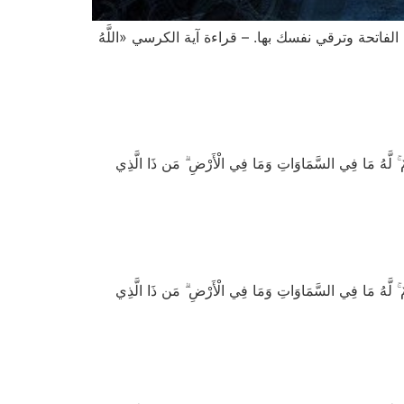
اتحة وترقي نفسك بها. – قراءة آية الكرسي «اللَّهُ
َّهُ مَا فِي السَّمَاوَاتِ وَمَا فِي الْأَرْضِ ۗ مَن ذَا الَّذِي
َّهُ مَا فِي السَّمَاوَاتِ وَمَا فِي الْأَرْضِ ۗ مَن ذَا الَّذِي