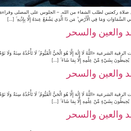
 صلاة ركعتين لطلب الشفاء من الله. – الجلوس على المصلى وقراءة الف
ّهُ مَا فِي السَّمَاوَاتِ وَمَا فِي الْأَرْضِ ۗ مَن ذَا الَّذِي يَشْفَعُ عِندَهُ إِلَّا بِإِذْنِهِ ۚ […]
د والعين والسحر
ّهُ لَا إِلَٰهَ إِلَّا هُوَ الْحَيُّ الْقَيُّومُ ۚ لَا تَأْخُذُهُ سِنَةٌ وَلَا نَوْمٌ ۚ ل
ۖ وَلَا يُحِيطُونَ بِشَيْءٍ مِّنْ عِلْمِهِ إِلَّا بِمَا شَاءَ ۚ […]
د والعين والسحر
ّهُ لَا إِلَٰهَ إِلَّا هُوَ الْحَيُّ الْقَيُّومُ ۚ لَا تَأْخُذُهُ سِنَةٌ وَلَا نَوْمٌ ۚ ل
ۖ وَلَا يُحِيطُونَ بِشَيْءٍ مِّنْ عِلْمِهِ إِلَّا بِمَا شَاءَ ۚ […]
د والعين والسحر