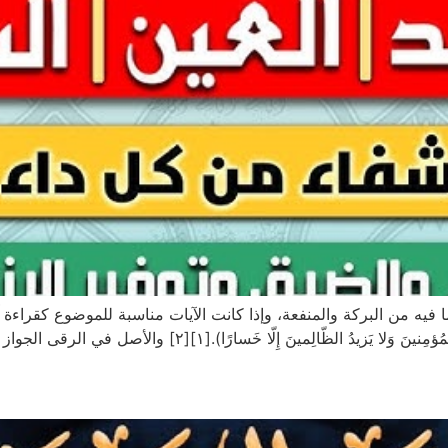
 فيه من البركة والمنفعة، وإذا كانت الآيات مناسبة للموضوع كقراء
ارًا).[١][٢] والأصل في الرقى الجواز ما لم يكن فيها شرك أو محرم؛ لقول رسول […]