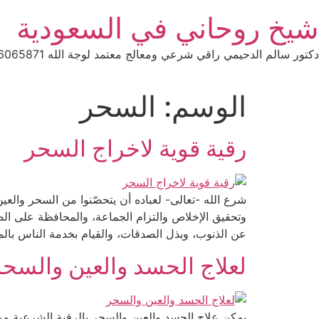
Ski
شيخ روحاني في السعودية
t
conten
دكتور سالم الدحيمي راقي شرعي ومعالج معتمد لوجة الله 0015066065871 WhatsApp | واتس آب .
الوسم:
السحر
رقية قوية لاخراج السحر
شرع الله -تعالى- لعباده أن يتحصّنوا من السحر والع
وتحقيق الإخلاص والتزام الجماعة، والمحافظة على الصلو
عن الذنوب، وبذل الصدقات، والقيام بخدمة الناس با
لعلاج الحسد والعين والسحر
يمكن علاج الحسد والعين والسحر بالرقية الشرعية من 