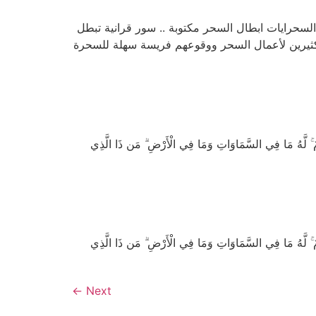
 السحرايات ابطال السحر مكتوبة .. سور قرانية تبطل
كثيرين لأعمال السحر ووقوعهم فريسة سهلة للسحرة
َّهُ مَا فِي السَّمَاوَاتِ وَمَا فِي الْأَرْضِ ۗ مَن ذَا الَّذِي
َّهُ مَا فِي السَّمَاوَاتِ وَمَا فِي الْأَرْضِ ۗ مَن ذَا الَّذِي
←
Next