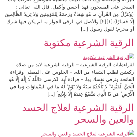
السحر على المسحور، فهذا أحسن وأكمل، قال الله -تعالى-:
(وَنُنَزِّلُ مِنَ القُرآنِ ما هُوَ شِفاءٌ وَرَحمَةٌ لِلمُؤمِنينَ وَلا يَزيدُ الظّالِمينَ
إِلّا خَسارًا).[١][٢] والأصل في الرقى الجواز ما لم يكن فيها شرك
أو محرم؛ لقول رسول […]
الرقية الشرعية مكتوبة
لقراءةآيات الرقية الشرعية – للرقية الشرعية لابد من صلاة
ركعتين لطلب الشفاء من الله. – الجلوس على المصلى وقراءة
الفاتحة وترقي نفسك بها. – قراءة آية الكرسي «اللَّهُ لَا إِلَٰهَ إِلَّا هُوَ
الْحَيُّ الْقَيُّومُ ۚ لَا تَأْخُذُهُ سِنَةٌ وَلَا نَوْمٌ ۚ لَّهُ مَا فِي السَّمَاوَاتِ وَمَا فِي
الْأَرْضِ ۗ مَن ذَا الَّذِي يَشْفَعُ عِندَهُ إِلَّا بِإِذْنِهِ ۚ […]
الرقية الشرعية لعلاج الحسد
والعين والسحر