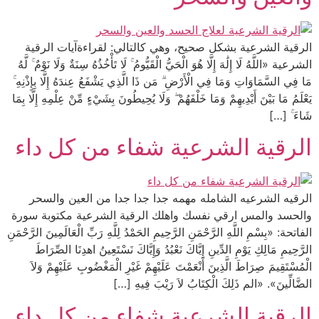
الرقية الشرعية بشكل صحيح، وهي كالتالي: لقراءةآيات الرقية
الشرعية «اللَّهُ لَا إِلَٰهَ إِلَّا هُوَ الْحَيُّ الْقَيُّومُ ۚ لَا تَأْخُذُهُ سِنَةٌ وَلَا نَوْمٌ ۚ لَّهُ
مَا فِي السَّمَاوَاتِ وَمَا فِي الْأَرْضِ ۗ مَن ذَا الَّذِي يَشْفَعُ عِندَهُ إِلَّا بِإِذْنِهِ ۚ
يَعْلَمُ مَا بَيْنَ أَيْدِيهِمْ وَمَا خَلْفَهُمْ ۖ وَلَا يُحِيطُونَ بِشَيْءٍ مِّنْ عِلْمِهِ إِلَّا بِمَا
شَاءَ ۚ […]
الرقية الشرعية شفاء من كل داء
الرقيه الشرعيه الشامله مهمه جدا جدا جدا من العين والسحر
والحسد والمس ارقي نفسك واهلك الرقية الشرعية مكتوبة سورة
الفاتحة: «بِسْمِ اللَّهِ الرَّحْمَنِ الرَّحِيمِ الحَمْدُ لِلَّهِ رَبِّ الْعَالَمِينَ الرَّحْمَنِ
الرَّحِيمِ مَالِكِ يَوْمِ الدِّينِ إِيَّاكَ نَعْبُدُ وَإِيَّاكَ نَسْتَعِينُ اهدِنَا الصِّرَاطَ
الْمُسْتَقِيمَ صِرَاطَ الَّذِينَ أَنْعَمْتَ عَلَيْهِمْ غَيْرِ الْمَغْضُوبِ عَلَيْهِمْ وَلاَ
الضَّالِّينَ». «الم ذَلِكَ الْكِتَابُ لاَ رَيْبَ فِيهِ […]
الرقية الشرعية شفاء من كل داء