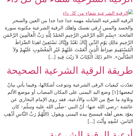
الرقيه الشرعيه الشامله مهمه جدا جدا جدا من العين والسحر
والحسد والمس ارقي نفسك واهلك الرقية الشرعية مكتوبة سورة
الفاتحة: «بِسْمِ اللَّهِ الرَّحْمَنِ الرَّحِيمِ الحَمْدُ لِلَّهِ رَبِّ الْعَالَمِينَ الرَّحْمَنِ
الرَّحِيمِ مَالِكِ يَوْمِ الدِّينِ إِيَّاكَ نَعْبُدُ وَإِيَّاكَ نَسْتَعِينُ اهدِنَا الصِّرَاطَ
الْمُسْتَقِيمَ صِرَاطَ الَّذِينَ أَنْعَمْتَ عَلَيْهِمْ غَيْرِ الْمَغْضُوبِ عَلَيْهِمْ وَلاَ
الضَّالِّينَ». «الم ذَلِكَ الْكِتَابُ لاَ رَيْبَ فِيهِ […]
طريقة الرقية الشرعية الصحيحة
تعدّدت كيفيات الرقى الشرعية وتنوعت أشكالها، وفيما يأتي بيانٌ
لبعضها:[١] وضع اليد اليمنى على المكان المصاب أو موضع الألم
وتلاوة ما صحّ من الآيات والأدعية، فقد روى الإمام البخاري عن
عائشة -رضي الله عنها- أنّ النبي -صلّى الله عليه وسلّم- كان
يعوّذ بعض أهله فيمسح بيده اليمنى ويقول: (اللَّهُمَّ رَبَّ النَّاسِ أذْهِبِ
البَاسَ، اشْفِهِ وأَنْتَ […]
أدعية الرقية الشرعية