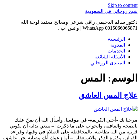
Skip to content
شيخ روحاني في السعودية
دكتور سالم الدحيمي راقي شرعي ومعالج معتمد لوجة الله
0015066065871 WhatsApp | واتس آب .
الرئيسية
المدونة
الخدمات
الأسئلة الشائعة
المنتدى الروحاني
الوسم:
المس
علاج المس العاشق
مرحبا بك -أختي الكريمة- في موقعنا، وأسأل الله أن يمنّ عليك
بالصحة والعافية، والجواب على ما ذكرت: – ينبغي بداية أن تكوني
قريبة من الله بطاعته، بالمحافظة على الصلاة في وقتها، وقراءة
القرآن، وكثرة الذكر والاستغفار. – أما زعمك أنك مصابة بجن عاشق،