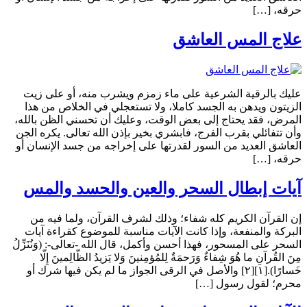
حرقه، […]
علاج المس العاشق
عليك بالرقية الشرعية على ماء زمزم ويشرب منه، أو على زيت
الزيتون ويدهن به الجسد كاملا، ولا تستعجلي في الخلاص من هذا
المرض، فقد يحتاج إلى بعض الوقت، وعليك أن تحسني الظن بالله،
وأن تتفائلي بقرب الفرج، فابشري بخير بإذن الله تعالى. يكره الجن
العاشق العديد من السور لقدرتها على إخراجه من جسد الإنسان أو
حرقه، […]
آيات إبطال السحر والعين والحسد والمس
إن القرآن الكريم كله شفاء؛ وذلك لشرف القرآن، ولما فيه من
البركة والمنفعة، وإذا كانت الآيات مناسبة للموضوع كقراءة آيات
السحر على المسحور، فهذا أحسن وأكمل، قال الله -تعالى-: (وَنُنَزِّلُ
مِنَ القُرآنِ ما هُوَ شِفاءٌ وَرَحمَةٌ لِلمُؤمِنينَ وَلا يَزيدُ الظّالِمينَ إِلّا
خَسارًا).[١][٢] والأصل في الرقى الجواز ما لم يكن فيها شرك أو
محرم؛ لقول رسول […]