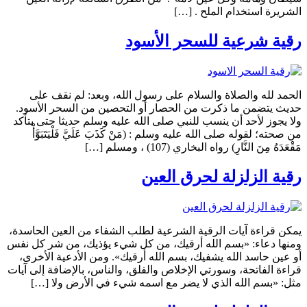
الشريرة استخدام الملح . […]
رقية شرعية للسحر الأسود
الحمد لله والصلاة والسلام على رسول الله، وبعد: لم نقف على
حديث يتضمن ما ذكرت من الحصار أو التحصين من السحر الأسود.
ولا يجوز لأحد أن ينسب للنبي صلى الله عليه وسلم حديثا حتى يتأكد
من صحته؛ لقوله صلى الله عليه وسلم : (مَنْ كَذَبَ عَلَيَّ فَلْيَتَبَوَّأْ
مَقْعَدَهُ مِنَ النَّارِ) رواه البخاري (107) ، ومسلم […]
رقية الزلزلة لحرق العين
يمكن قراءة آيات الرقية الشرعية لطلب الشفاء من العين الحاسدة،
ومنها دعاء: «بسم الله أرقيك، من كل شيء يؤذيك، من شر كل نفس
أو عين حاسد الله يشفيك، بسم الله أرقيك». ومن الأدعية الأخرى،
قراءة الفاتحة، وسورتي الإخلاص والفلق، والناس، بالإضافة إلى آيات
مثل: «بسم الله الذي لا يضر مع اسمه شيء في الأرض ولا […]