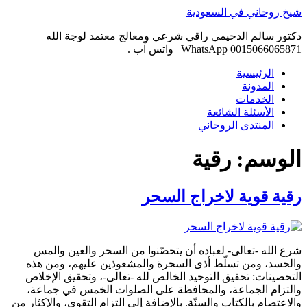
Skip
شيخ روحاني في السعودية
to
content
دكتور سالم الدحيمي راقي شرعي ومعالج معتمد لوجة الله
0015066065871 WhatsApp | واتس آب .
الرئيسية
المدونة
الخدمات
الأسئلة الشائعة
المنتدى الروحاني
الوسم:
رقية
رقية قوية لاخراج السحر
شرع الله -تعالى- لعباده أن يتحصّنوا من السحر والعين والمس
والحسد، ومن تسلّط أذى السحرة والمشعوذين عليهم، ومن هذه
التحصينات: تحقيق التوحيد الخالص لله -تعالى-، وتحقيق الإخلاص
والتزام الجماعة، والمحافظة على الصلوات الخمس في جماعة،
والاعتصام بالكتاب والسنّة. بالإضافة إلى التزام التقوى، والإكثار من