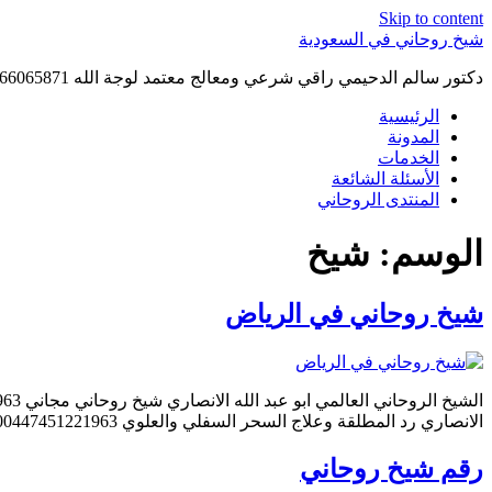
Skip to content
شيخ روحاني في السعودية
دكتور سالم الدحيمي راقي شرعي ومعالج معتمد لوجة الله 0015066065871 WhatsApp | واتس آب .
الرئيسية
المدونة
الخدمات
الأسئلة الشائعة
المنتدى الروحاني
الوسم:
شيخ
شيخ روحاني في الرياض
الانصاري رد المطلقة وعلاج السحر السفلي والعلوي 00447451221963 ابو عبد الله الانصاري الشيخ الروحاني جلب الحبيب وفك السحر السفلي والعلوي ورد المطلقة 00447451221963 الشيخ, الروحاني, ابو […]
رقم شيخ روحاني