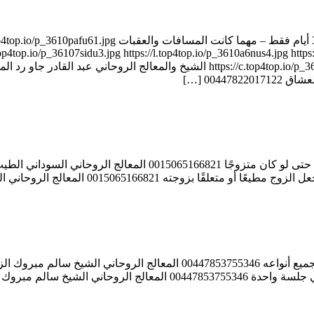
00447822017122 الشيخ الروحاني عبد القادر جاو جلب الحبيب خلال 
op4top.io/p_36107sidu3.jpg https://l.top4top.io/p_3610a6nus4.jpg https:
0044 […]
المعالج الروحاني السوداني الطيب ود النور جلب الحبيب من أي مكان حتى