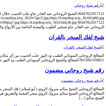
//a.top4top.io/p_3610v7gzc5.jpg https://b.top4top.io/p_3610t1jt86.jpg
الروحاني عبد القادر جاو تسخير القلوب والمحبة الدائمة بين الأزواج والعشاق 7822017122
شيخ لفك السحر بالقران
0015065166821 المعالج والشيخ الروحاني السوداني الطيب ود النور جعل الزوج مطيعًا أو متعلقًا بزوجته 0015065166821 المعالج الروحاني السوداني الطيب ود النور إثارة المحبة والهيام […]
رقم شيخ روحاني مضمون
الشيخ سالم […]