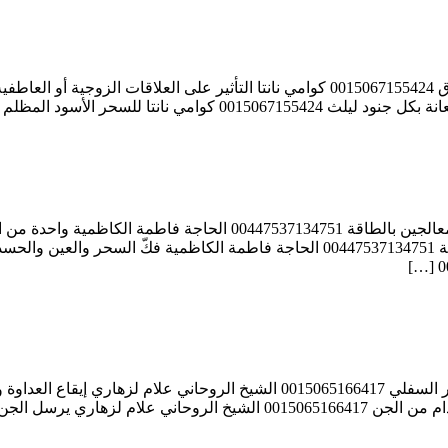
ويف الناس 0015065166417 […]