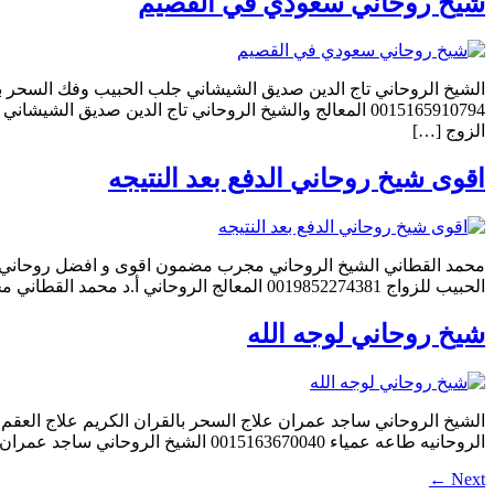
شيخ روحاني سعودي في القصيم
الزوج […]
اقوى شيخ روحاني الدفع بعد النتيجه
الحبيب للزواج 0019852274381 المعالج الروحاني أ.د محمد القطاني مجرب مضمون لجلب الحبيب العنيد للزوج بك رغما عنه 0019852274381 الشيخ الروحاني أ.د محمد القطاني اعمال تسهيل الحال […]
شيخ روحاني لوجه الله
الروحانيه طاعه عمياء 0015163670040 الشيخ الروحاني ساجد عمران اعمال جلب الحبيب فك السحر رد المطلقة رد الزوج الهاجر والنافر 0015163670040 الشيخ الروحاني ساجد عمران علاج السحر […]
←
Next