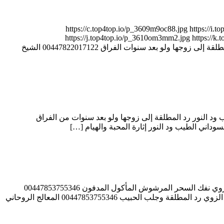
3 أيام فقط – مهما كانت المسافات والعقبات https://c.top4top.io/p_3609m9oc88.jpg https://i.top4top.io/p_3610pafu61.jpg
https://j.top4top.io/p_3610om3mm2.jpg https://k.t
https://c.top4top.io/p_36106ljzq7.jpg https://d.top4top.io/p_36101kkj38.jpg 00447822017122 الشيخ والمعالج الروحاني عبد القادر جاو رد المطلقة إلى زوجها ولو بعد سنوات الفراق 00447822017122 الشيخ
 لو كان متزوجًا 0015065166821 المعالج الروحاني السوداني الطيب ود النور رد المطلقة إلى زوجها ولو بعد سنوات من الفراق
المعالج الروحاني الشيخ سالم مبروك الزوي ( أبو إسلام ) فك السحر بجميع أنواعه 00447853755346 المعالج الروحاني الشيخ سالم مبروك الزوي نفك السحر المرشوش المأكول المدفون 00447853755346
المعالج الروحاني الشيخ سالم مبروك الزوي سحر المحبة والتفريق في جلسة واحدة 00447853755346 المعالج الروحاني الشيخ سالم مبروك الزوي رد المطلقة وجلب الحبيب 00447853755346 المعالج الروحاني