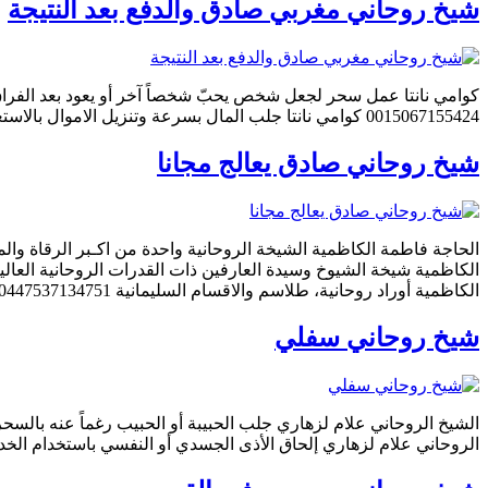
شيخ روحاني مغربي صادق والدفع بعد النتيجة
0015067155424 كوامي نانتا جلب المال بسرعة وتنزيل الاموال بالاستعانة بكل جنود ليلث 0015067155424 كوامي نانتا للسحر الأسود المظلم مستعينا بالقوى الشيطانية الخبيثة قوى الجوجو […]
شيخ روحاني صادق يعالج مجانا
الكاظمية أوراد روحانية، طلاسم والاقسام السليمانية 00447537134751 […]
شيخ روحاني سفلي
الروحاني علام لزهاري إلحاق الأذى الجسدي أو النفسي باستخدام الخدام من الجن 0015065166417 الشيخ الروحاني علام لزهاري يرسل الجن للتجسس أو سرقة أشياء أو تخ