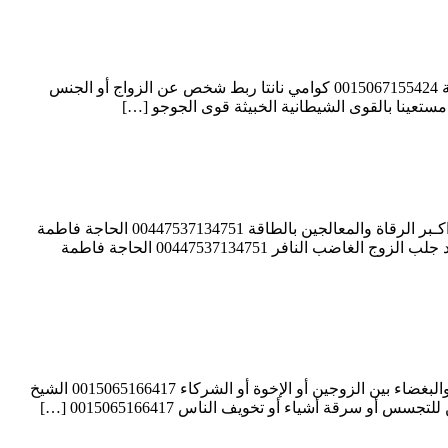
كوامي نانتا عمل سحر لجعل شخص يحبّ شخصاً آخر أو يعود بعد الفراق 0015067155424 كوامي نانتا التأثير على العلاقات الزوجية أو العاطفية 0015067155424 كوامي نانتا ربط شخص عن الزواج أو الجنس
الحاجة فاطمة الكاظمية الشيخة الروحانية واحدة من اكـبر الرقاة والمعالجين بالطاقة 00447537134751 الحاجة فاطمة الكاظمية واحدة من اكـبر الرقاة والمعالجين بالطاقة 00447537134751 الحاجة فاطمة
الكاظمية شيخة الشيوخ وسيدة العارفين ذات القدرات الروحانية العالية 00447537134751 الحاجة فاطمة الكاظمية فكّ السحر والعين والحسد جلب الزوج الغاضب النافر 00447537134751 الحاجة فاطمة
الشيخ الروحاني علام لزهاري جلب الحبيبة أو الحبيب رغماً عنه بالسحر السفلي 0015065166417 الشيخ الروحاني علام لزهاري إيقاع العداوة والبغضاء بين الزوجين أو الإخوة أو الشركاء 0015065166417 الشيخ