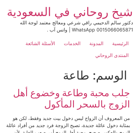
Ski
شيخ روحاني في السعودية
t
conten
دكتور سالم الدحيمي راقي شرعي ومعالج معتمد لوجة الله
0015066065871 WhatsApp | واتس آب .
الرئيسية
المدونة
الخدمات
الأسئلة الشائعة
المنتدى الروحاني
الوسم:
طاعة
جلب محبة وطاعة وخضوع أهل
الزوج بالسحر المأكول
من المعروف أن الزواج ليس دخول بيت جديد وفقط، لكن هو
بمثابة دخول عائلة جديدة، تصبح الزوجة فرد جديد من أفراد عائلة
الزوج والعكس صحيح. محبة أهل الزوج أمر صعب للغاية، لأن