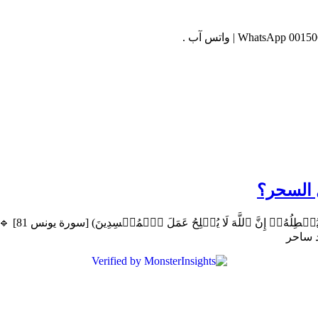
 السحر؟
(فَلَمَّاۤ أ
د ساحر