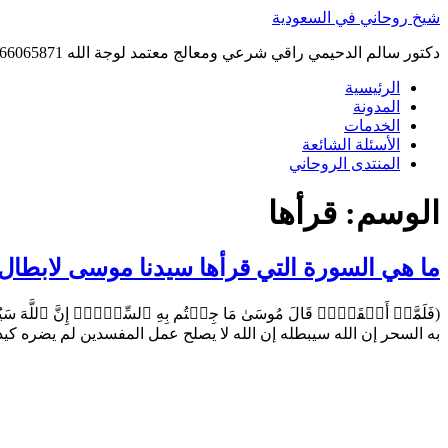
Skip
شيخ روحاني في السعودية
to
content
دكتور سالم الدحيمي راقي شرعي ومعالج معتمد لوجة الله 0015066065871 WhatsApp | واتس آب .
الرئيسية
المدونة
الخدمات
الأسئلة الشائعة
المنتدى الروحاني
الوسم:
قرأها
ما هي السورة التي قرأها سيدنا موسى لابطال
به السحر إن الله سيبطله إن الله لا يصلح عمل المفسدين لم يضره كي