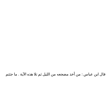
َلۡقَوۡا۟ قَالَ مُوسَىٰ مَا جِئۡتُم بِهِ ٱلسِّحۡرُۖ إِنَّ ٱللَّهَ سَیُبۡطِلُهُۥۤ إِنَّ ٱللَّهَ لَا یُصۡلِحُ عَمَلَ ٱلۡمُفۡسِدِینَ) [سورة يونس 81] 🔹قال ابن عباس : من أخذ مضجعه من الليل ثم تلا هذه الآية . ما جئتم