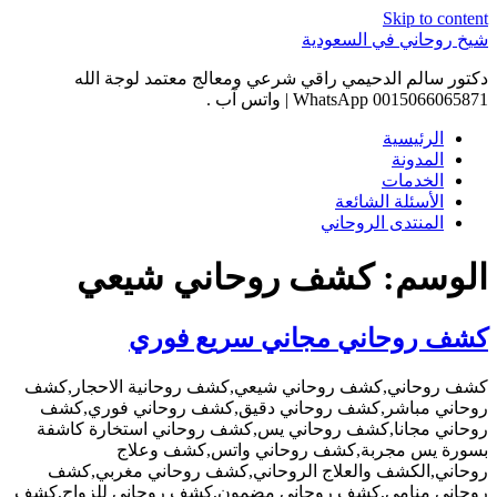
Skip to content
شيخ روحاني في السعودية
دكتور سالم الدحيمي راقي شرعي ومعالج معتمد لوجة الله
0015066065871 WhatsApp | واتس آب .
الرئيسية
المدونة
الخدمات
الأسئلة الشائعة
المنتدى الروحاني
الوسم:
كشف روحاني شيعي
كشف روحاني مجاني سريع فوري
كشف روحاني,كشف روحاني شيعي,كشف روحانية الاحجار,كشف
روحاني مباشر,كشف روحاني دقيق,كشف روحاني فوري,كشف
روحاني مجانا,كشف روحاني يس,كشف روحاني استخارة كاشفة
بسورة يس مجربة,كشف روحاني واتس,كشف وعلاج
روحاني,الكشف والعلاج الروحاني,كشف روحاني مغربي,كشف
روحاني منامي,كشف روحاني مضمون,كشف روحاني للزواج,كشف