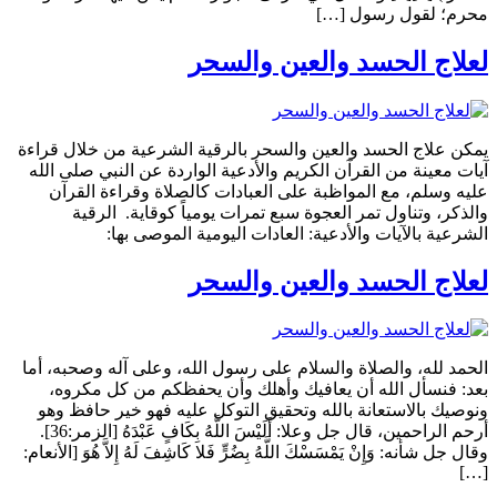
محرم؛ لقول رسول […]
لعلاج الحسد والعين والسحر
يمكن علاج الحسد والعين والسحر بالرقية الشرعية من خلال قراءة
آيات معينة من القرآن الكريم والأدعية الواردة عن النبي صلى الله
عليه وسلم، مع المواظبة على العبادات كالصلاة وقراءة القرآن
والذكر، وتناول تمر العجوة سبع تمرات يومياً كوقاية. الرقية
الشرعية بالآيات والأدعية: العادات اليومية الموصى بها:
لعلاج الحسد والعين والسحر
الحمد لله، والصلاة والسلام على رسول الله، وعلى آله وصحبه، أما
بعد: فنسأل الله أن يعافيك وأهلك وأن يحفظكم من كل مكروه،
ونوصيك بالاستعانة بالله وتحقيق التوكل عليه فهو خير حافظ وهو
أرحم الراحمين، قال جل وعلا: أَلَيْسَ اللَّهُ بِكَافٍ عَبْدَهُ [الزمر:36].
وقال جل شأنه: وَإِنْ يَمْسَسْكَ اللَّهُ بِضُرٍّ فَلا كَاشِفَ لَهُ إِلاَّ هُوَ [الأنعام:
[…]