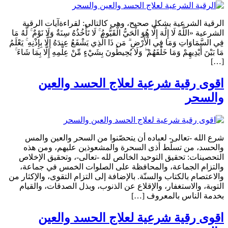
الرقية الشرعية بشكل صحيح، وهي كالتالي: لقراءةآيات الرقية
الشرعية «اللَّهُ لَا إِلَٰهَ إِلَّا هُوَ الْحَيُّ الْقَيُّومُ ۚ لَا تَأْخُذُهُ سِنَةٌ وَلَا نَوْمٌ ۚ لَّهُ مَا
فِي السَّمَاوَاتِ وَمَا فِي الْأَرْضِ ۗ مَن ذَا الَّذِي يَشْفَعُ عِندَهُ إِلَّا بِإِذْنِهِ ۚ يَعْلَمُ
مَا بَيْنَ أَيْدِيهِمْ وَمَا خَلْفَهُمْ ۖ وَلَا يُحِيطُونَ بِشَيْءٍ مِّنْ عِلْمِهِ إِلَّا بِمَا شَاءَ ۚ
[…]
اقوى رقية شرعية لعلاج الحسد والعين
والسحر
شرع الله -تعالى- لعباده أن يتحصّنوا من السحر والعين والمس
والحسد، من تسلّط أذى السحرة والمشعوذين عليهم، ومن هذه
التحصينات: تحقيق التوحيد الخالص لله -تعالى-، وتحقيق الإخلاص
والتزام الجماعة، والمحافظة على الصلوات الخمس في جماعة،
والاعتصام بالكتاب والسنّة. بالإضافة إلى التزام التقوى، والإكثار من
التوبة، والاستغفار، والإقلاع عن الذنوب، وبذل الصدقات، والقيام
بخدمة الناس بالمعروف […]
اقوى رقية شرعية لعلاج الحسد والعين