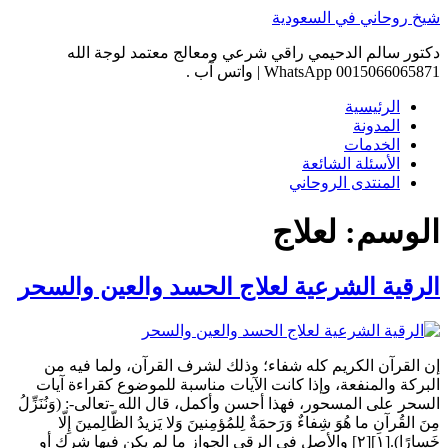
Skip
شيخ روحاني في السعودية
to
content
دكتور سالم الدحيمي راقي شرعي ومعالج معتمد لوجة الله
0015066065871 WhatsApp | واتس آب .
الرئيسية
المدونة
الخدمات
الأسئلة الشائعة
المنتدى الروحاني
الوسم:
لعلاج
الرقية الشرعية لعلاج الحسد والعين والسحر
إن القرآن الكريم كله شفاء؛ وذلك لشرف القرآن، ولما فيه من
البركة والمنفعة، وإذا كانت الآيات مناسبة للموضوع كقراءة آيات
السحر على المسحور، فهذا أحسن وأكمل، قال الله -تعالى-: (وَنُنَزِّلُ
مِنَ القُرآنِ ما هُوَ شِفاءٌ وَرَحمَةٌ لِلمُؤمِنينَ وَلا يَزيدُ الظّالِمينَ إِلّا
خَسارًا).[١][٢] والأصل في الرقى الجواز ما لم يكن فيها شرك أو