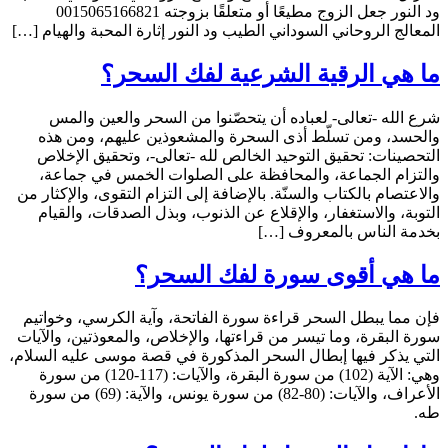
ود النور جعل الزوج مطيعًا أو متعلقًا بزوجته 0015065166821
المعالج الروحاني السوداني الطيب ود النور إثارة المحبة والهيام […]
ما هي الرقية الشرعية لفك السحر؟
شرع الله -تعالى- لعباده أن يتحصّنوا من السحر والعين والمس
والحسد، ومن تسلّط أذى السحرة والمشعوذين عليهم، ومن هذه
التحصينات: تحقيق التوحيد الخالص لله -تعالى-، وتحقيق الإخلاص
والتزام الجماعة، والمحافظة على الصلوات الخمس في جماعة،
والاعتصام بالكتاب والسنّة. بالإضافة إلى التزام التقوى، والإكثار من
التوبة، والاستغفار، والإقلاع عن الذنوب، وبذل الصدقات، والقيام
بخدمة الناس بالمعروف […]
ما هي أقوى سورة لفك السحر؟
فإن مما يبطل السحر قراءة سورة الفاتحة، وآية الكرسي، وخواتيم
سورة البقرة، وما تيسر من قراءتها، والإخلاص، والمعوذتين، والآيات
التي يذكر فيها إبطال السحر المذكورة في قصة موسى عليه السلام،
وهي: الآية (102) من سورة البقرة، والآيات: (117-120) من سورة
الأعراف، والآيات: (80-82) من سورة يونس، والآية: (69) من سورة
طه.