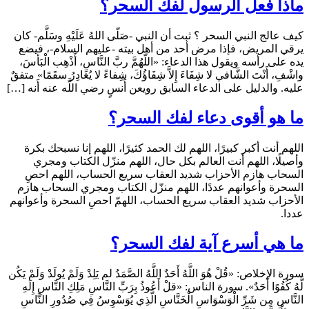
ماذا فعل الرسول لفك السحر؟
كيف عالج النبي السحر ؟ ثبت أن النبي -صَلّى اللهُ عَلَيْهِ وسَلَّم- كان
يرقي المريض، فإذا مرض أحد من أهل بيته -عليهم السلام-، فيضع
يده على رأسه ويقول هذا الدعاء: «اللَّهُمَّ ربَّ النَّاسِ، أَذْهِب الْبَأسَ،
واشْفِ، أَنْتَ الشَّافي لا شِفَاءَ إِلاَّ شِفَاؤُكَ، شِفاءً لا يُغَادِرُ سقَمًا» متفقٌ
عليه. والدليل على الدعاء السابق رويعن أَنسٍ رضي اللَّه عنه أَنه […]
ما هو أقوى دعاء لفك السحر؟
اللهم أنت أكبر كبيرًا، اللهم لك الحمد كثيرًا، اللهم إنا نسبحك بكرة
وأصيلًا، اللهم أنت العالم بكل حال، اللهم منزّل الكتاب ومجري
السحاب هازم الأحزاب شديد العقاب سريع الحساب، اللهم احصِ
السحرة وأعوانهم عددًا، اللهم منزّل الكتاب ومجري السحاب هازم
الأحزاب شديد العقاب سريع الحساب، اللهمّ احصِ السحرة وأعوانهم
عددا.
ما هي أسرع آية لفك السحر؟
سورة الإخلاص: «قُلْ هُوَ اللَّهُ أَحَدٌ اللَّهُ الصَّمَدُ لم يَلِدْ وَلَمْ يُولَدْ وَلَمْ يَكُن
لَّهُ كُفُوًا أَحَدٌ». سورة الناس: «قلْ أَعُوذُ بِرَبِّ النَّاسِ مَلِكِ النَّاسِ إِلَهِ
النَّاسِ مِن شَرِّ الْوَسْوَاسِ الْخَنَّاسِ الَّذِي يُوَسْوِسُ فِي صُدُورِ النَّاسِ