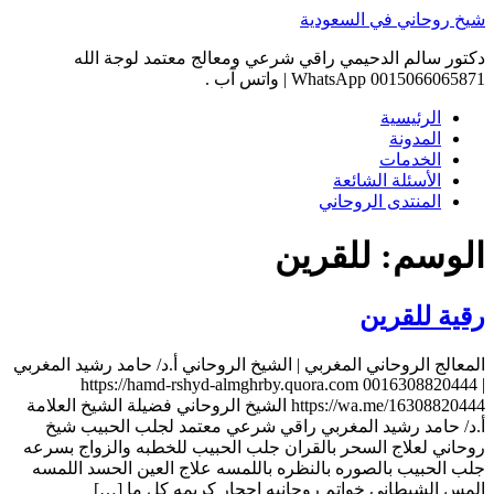
Skip
شيخ روحاني في السعودية
to
content
دكتور سالم الدحيمي راقي شرعي ومعالج معتمد لوجة الله
0015066065871 WhatsApp | واتس آب .
الرئيسية
المدونة
الخدمات
الأسئلة الشائعة
المنتدى الروحاني
الوسم:
للقرين
رقية للقرين
المعالج الروحاني المغربي | الشيخ الروحاني أ.د/ حامد رشيد المغربي
| 0016308820444 https://hamd-rshyd-almghrby.quora.com
https://wa.me/16308820444 الشيخ الروحاني فضيلة الشيخ العلامة
أ.د/ حامد رشيد المغربي راقي شرعي معتمد لجلب الحبيب شيخ
روحاني لعلاج السحر بالقران جلب الحبيب للخطبه والزواج بسرعه
جلب الحبيب بالصوره بالنظره باللمسه علاج العين الحسد اللمسه
المس الشيطاني خواتم روحانيه احجار كريمه كل ما […]