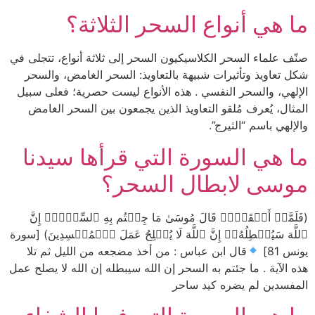
ما هي أنواع السحر الثلاثة؟
صنّف علماء السحر الكلاسيكيون السحر إلى ثلاثة أنواع، تتجلى في
شكل تعاويذ وتأثيرات شبيهة بالتعاويذ: السحر الغامض، والسحر
الإلهي، والسحر النفسي . هذه الأنواع ليست حصرية؛ فعلى سبيل
المثال، يُعرف مُلقو التعاويذ الذين يجمعون بين السحر الغامض
والإلهي باسم “الثيرج”.
ما هي السورة التي قرأها سيدنا
موسى لابطال السحر؟
(فَلَمَّاۤ أَلۡقَوۡا۟ قَالَ مُوسَىٰ مَا جِئۡتُم بِهِ ٱلسِّحۡرُۖ إِنَّ
ٱللَّهَ سَیُبۡطِلُهُۥۤ إِنَّ ٱللَّهَ لَا یُصۡلِحُ عَمَلَ ٱلۡمُفۡسِدِینَ) [سورة
يونس 81]
قال ابن عباس : من أخذ مضجعه من الليل ثم تلا
هذه الآية . ما جئتم به السحر إن الله سيبطله إن الله لا يصلح عمل
المفسدين لم يضره كيد ساحر