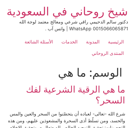
Ski
شيخ روحاني في السعودية
t
conten
دكتور سالم الدحيمي راقي شرعي ومعالج معتمد لوجة الله
0015066065871 WhatsApp | واتس آب .
الرئيسية
المدونة
الخدمات
الأسئلة الشائعة
المنتدى الروحاني
الوسم:
ما هي
ما هي الرقية الشرعية لفك
السحر؟
شرع الله -تعالى- لعباده أن يتحصّنوا من السحر والعين والمس
والحسد، ومن تسلّط أذى السحرة والمشعوذين عليهم، ومن هذه
التحصينات: تحقيق التوحيد الخالص لله -تعالى-، وتحقيق الإخلاص