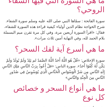
ما هي السورة التي فيها الشفاء
الروحي؟
سورة الفاتحة : سمّاها النبي صلى الله عليه وسلم سورة الشفاء.
شرح الخواجة نظام الدين أولياء كيفية قراءة هذه السورة للشفاء،
فقال: «اقرأ السورة أربعين مرة، وفي كل مرة تقرن ميم البسملة
بلام الحمد لله، وفي النهاية آمين ثلاث مرات».
ما هي أسرع آية لفك السحر؟
سورة الإخلاص: «قُلْ هُوَ اللَّهُ أَحَدٌ اللَّهُ الصَّمَدُ لم يَلِدْ وَلَمْ يُولَدْ وَلَمْ
يَكُن لَّهُ كُفُوًا أَحَدٌ». سورة الناس: «قلْ أَعُوذُ بِرَبِّ النَّاسِ مَلِكِ النَّاسِ
إِلَهِ النَّاسِ مِن شَرِّ الْوَسْوَاسِ الْخَنَّاسِ الَّذِي يُوَسْوِسُ فِي صُدُورِ
النَّاسِ مِنَ الْجِنَّةِ وَالنَّاسِ»
ما هي أنواع السحر و خصائص
كل نوع