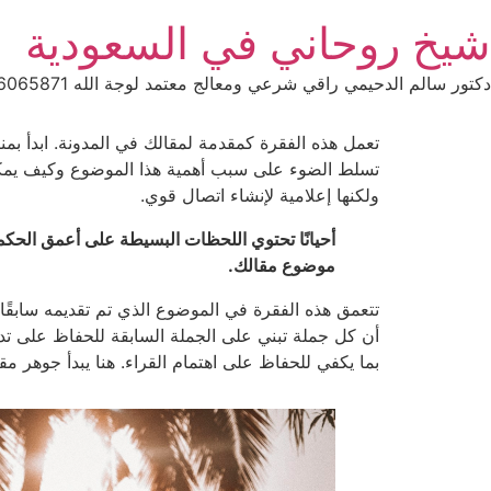
Ski
شيخ روحاني في السعودية
t
conten
دكتور سالم الدحيمي راقي شرعي ومعالج معتمد لوجة الله 0015066065871 WhatsApp | واتس آب .
تعمل هذه الفقرة كمقدمة لمقالك في المدونة. ابدأ بم
تسلط الضوء على سبب أهمية هذا الموضوع وكيف يمكن 
ولكنها إعلامية لإنشاء اتصال قوي.
أحيانًا تحتوي اللحظات البسيطة على أعمق الحكم
موضوع مقالك.
تتعمق هذه الفقرة في الموضوع الذي تم تقديمه سابقًا،
أن كل جملة تبني على الجملة السابقة للحفاظ على تدف
بما يكفي للحفاظ على اهتمام القراء. هنا يبدأ جوهر مقا