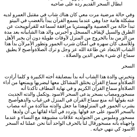
ابطال السحر القديم رده على صاحبه
وفي حالة مرضية مرت معي كان هناك شاب في مقتبل العمرو لديه
مشكلة هامة جدا وهي عندما يسمع القرآن يبدأ بالغضب في البيتو
تبدأ حالة من العصبية والهيستريا مرافقة لسماعه للقرآنويبحث عن
الطرق والسبل لإيقاف المسجل و أخبرني والد هذا الشاببأنه بعد مدة
من الزمن بدأ بالخروج من المنزل لأوقات طويلة دون أن يخبر الأهل
وللأسف كان سهره في أمكان شرب الخمور وتطور الأمرلأن بدأ هذا
الشاب الابتعاد عن طاعة الله عز وجل و ترك الصلاةوأصبح لا يطيق
سماع أي شيء يخص الدين والصلاة .
السحر
وتخبرني والدة هذا الشاب أنه بدأ بمضايقة أخته الكبيرة و كلما أرادت
الصلاةأو سماع القرآن يختلق المشاكل معها ليضربها ويمنعها من أداء
الصلاةأو سماع القرآن الكريم و في نهاية المطاف تأكدنا أنه
مسحورومصاب بسحر يدعى السحر الاسود ,وتكمل والدته الحديث
عنه بقولها أنه منع سماع القرآن في المنزل في غياب والدهوأصبح
يشرب الخمور في المنزلوهذا ما جعل والدته متأكدة من أنه مصاب
بالسحر الاسود على حد قولها ,وتردد في أثناء لقائها بي أن ولدها
مسحور وملبوس من الجنولديه علاقات مشبوهة مع النساء و عندما
واجهناه بأنه مسحورقال لنا بالحرف الواحد أننا نحن عملنا له السحر
الاسود كي ننهي حياته .