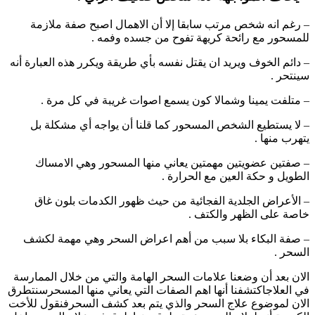
– رغم انه شخص مرتب سابقا إلا أن الاهمال اصبح صفة ملازمة
للمسحور مع رائحة كريهة تفوح من جسده وفمه .
– دائم الخوف ويريد ان يقتل نفسه بأي طريقة ويكرر هذه العبارة أنه
سينتحر .
– متلفت يمينا وشمالا كون يسمع اصوات غريبة في كل مرة .
– لا يستطيع الشخص المسحور كما قلنا أن يواجه أي مشكلة بل
يتهرب منها .
– صفتين عضويتين مهمتين يعاني منها المسحور وهي الامساك
الطويل و حكة العين مع الحرارة .
– الأعراض الجلدية الفجائية من حيث ظهور الكدمات بلون غاق
خاصة على الظهر والكتف .
– صفة البكاء بلا سبب من أهم اعراض السحر وهي مهمة لكشف
السحر .
الان بعد أن وضعنا علامات السحر الهامة والتي من خلال الممارسة
في العلاجاكتشفنا أنها اهم الصفات التي يعاني منها المسحرسنتطرق
الان لموضوع علاج السحر والذي يتم بعد كشف السحرفنقول للأخت