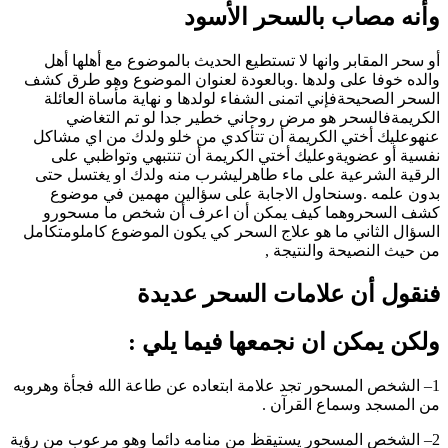
وأنه مصاب بالسحر الأسود
أو سحر المقابر وانها لا تستطيع الحديث بالموضوع مع أهلها أهل
والده خوفا على ولدها .وبالعودة لعنوان الموضوع وهو طرق كشف
السحر الصحيحةفإني اتمنى الشفاء لولدها و نهاية مأساة العائلة
الكريمةفالسحر هو مرض روحاني خطير جدا لو تم التغاضي
عنهوعليك أختي الكريمة أن تتأكدي من خلو ولدك من اي مشاكل
نفسية أو عضويةوعليك أختي الكريمة أن تنتبهي وتواظبي على
الرقية الشرعية على ماء طاهرليشرب منه ولدك او يغتسل حتى
بدون علمه .وسنحاول الاجابة على سؤالين مهمين في موضوع
كشف السحروهما كيف يمكن أن اعرف أن شخص ما مسحورو
السؤال الثاني ما هو علاج السحر كي يكون الموضوع كاملومتكامل
من حيث النصيحة والنتيجة ,
فنقول أن علامات السحر عديدة
ولكن يمكن ان نجمعها فيما يلي :
1– الشخص المسحور تجد علامة ابتعاده عن طاعة الله فجأة وهروبه
من المسجد وسماع القرآن .
2– الشخص المسحور يستيقظ من منامه دائما وهو مرعوب من رؤية