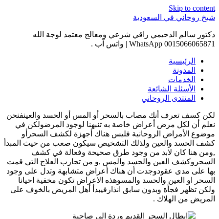
Skip to content
شيخ روحاني في السعودية
دكتور سالم الدحيمي راقي شرعي ومعالج معتمد لوجة الله
0015066065871 WhatsApp | واتس آب .
الرئيسية
المدونة
الخدمات
الأسئلة الشائعة
المنتدى الروحاني
لكن كسف تعرف أنك مصاب بالسحر أو المس أو الحسد والعينفنحن
نعلم أن لكل مرض أعراض خاصة به تنبهنا لوجود المرضولكن في
موضوع الأمراض الروحانية فليس هناك أجهزة لكشف السحرأو
كشف الحسد والعين ولذلك التشخيص سيكون صعب من حيث المبدأ
,ومن هنا كان لابد من وجود طرق صحيحة وفعالة في كشف
السحروكشف العين والحسد والمس ,و من تجارب العلاج التي قمت
بها على مدى عقودوجدت أن هناك أعراض متشابهة وتدل على وجود
السحر او العين والحسد والمسوهذه الاعراض تكون مخفية احيانا
ولكن تظهر فجأة وبدون سابق انذارفيبدأ أهل المريض بالخوف على
المريض من الهلاك .