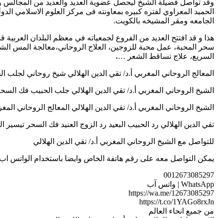
وقد تواصل فضيلة الشيخ ليحصل عضوية العديد والعديد من المجالس وا
الحميد المعراوي لفتره كبيره بمعاونته فى مركز العلوم الاسلامي الدو
الجامعه ومقر المشيخه بالكويت.
هذا و قد افتتح العديد من الفروع لجمعياته في معظم البلدان العربية 
سحر المحبة، عمل محبة للزوجين، العلاج الروحاني،معالجة المس الشي
السريع، علاج تساقط الشعر …،
المعالج الروحاني المغربي أ.د/ تقي الدين الهلالي شيخ روحاني لجلب الحبيب ح
الشيخ الروحاني المغربي أ.د/ تقي الدين الهلالي جلب الحبيب فك السحر رد الم
الشيخ الروحاني المغربي أ.د/ تقي الدين الهلالي المعالج الروحاني المغربي لعلاج
تقي الدين الهلالي رد الحبيب البعيد رد الزوج العنيد فك السحر تيسير الزواج ر
للتواصل مع الشيخ الروحاني المغربي أ.د/ تقي الدين الهلالي
يمكن التواصل معه على رقم هاتفة الخاص وايضا باستخدام الواتس اب
0012673085297
WhatsApp | واتس آب
https://wa.me/12673085297
https://t.co/1YAGo8rxJn
من جميع انحاء العالم