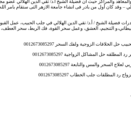
لمعاهد والمراكز حيث أن فضيلة الشيخ أ.د/ تقي الدين الهلالي عضو 
لي – وقد كان أول من بادر فى انشاء جامعة الازهر التى ستقام بامر الل
قدرات فضيلة الشيخ / أ.د/ تقي الدين الهلالي في جلب الحبيب، عمل الق
طاني،و التنجيم، العشق، وعمل سحر القوة، فك الربط، سحر العطف، عم
ل الخلافات الزوجية ولفك السحر 0012673085297
طلقه حل المشاكل الزواجية 0012673085297
 السحر والمس والتابعة 0012673085297
د المطلقات جلب الخطاب 0012673085297