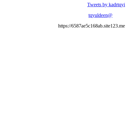
Tweets by kadrtqyi
@tqyuldeen
https://6587ae5c168ab.site123.me