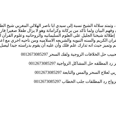
لد فضيلة الشيخ الروحاني المغربي أ.د/ تقي الدين الهلالي , سنه 1956 ، وتمتد سلالة الشيخ نسبة إلى سيدي ا
ن وفهم البيان ولما تاكد من بركاتة وكراماتة وهو لا يزال طفلا صغيرا ف
طلالة شيخنا الجليل على العلوم السليمانيه والروحانيه وعلوم القرآن ا
القران الكريم والسنه النبويه والشريعه الاسلاميه ومن ناحيه اخري مع ا
 وتميز حيث انه تدارك علم فلك وأن عليه أن يقوم بدراسته جيدا ليصل ل
ل الخلافات الزوجية ولفك السحر 0012673085297
طلقه حل المشاكل الزواجية 0012673085297
 السحر والمس والتابعة 0012673085297
د المطلقات جلب الخطاب 0012673085297