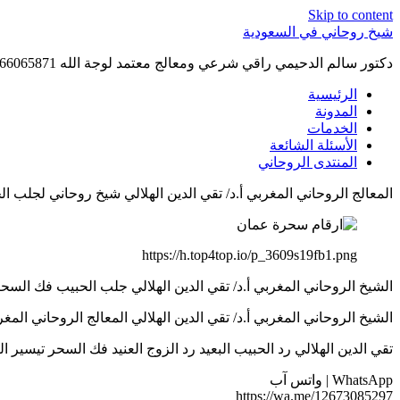
Skip to content
شيخ روحاني في السعودية
دكتور سالم الدحيمي راقي شرعي ومعالج معتمد لوجة الله 0015066065871 WhatsApp | واتس آب .
الرئيسية
المدونة
الخدمات
الأسئلة الشائعة
المنتدى الروحاني
المعالج الروحاني المغربي أ.د/ تقي الدين الهلالي شيخ روحاني لجلب الحبيب ح
https://h.top4top.io/p_3609s19fb1.png
الشيخ الروحاني المغربي أ.د/ تقي الدين الهلالي جلب الحبيب فك السحر رد الم
الشيخ الروحاني المغربي أ.د/ تقي الدين الهلالي المعالج الروحاني المغربي لعلاج
تقي الدين الهلالي رد الحبيب البعيد رد الزوج العنيد فك السحر تيسير الزواج ر
WhatsApp | واتس آب
https://wa.me/12673085297