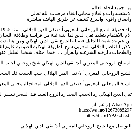
من جميع انحاء العالم
الاستفسارات والعلاج مجاني أبتغاء مرضات الله تعالى
واصدق واقوي واسرع كشف عن طريق الهاتف مباشرة
و
الام بالاهتمام بتعليم تقي الدين لما انتبة فية من فراسة وطلاقة اللسا
ابن عم جد شيخنا الجليل فضيلة الشيخ تقي الدين الهلالي ومن هنا بدت إ
الاكبر ابا ناصر الهلالي المغربي شيخ الطريقة الهلالية الصوفية علوم 
والعلاجات بالرقيه الشرعيه والقرآن …. فيما اختلف شيخنا الجليل عنهم
المعالج الروحاني المغربي أ.د/ تقي الدين الهلالي شيخ روحاني لجلب الحبيب ح
الشيخ الروحاني المغربي أ.د/ تقي الدين الهلالي جلب الحبيب فك السحر رد الم
الشيخ الروحاني المغربي أ.د/ تقي الدين الهلالي المعالج الروحاني المغربي لعلاج
تقي الدين الهلالي رد الحبيب البعيد رد الزوج العنيد فك السحر تيسير الزواج ر
WhatsApp | واتس آب
https://wa.me/12673085297
https://t.co/1YAGo8rxJn
للتواصل مع الشيخ الروحاني المغربي أ.د/ تقي الدين الهلالي