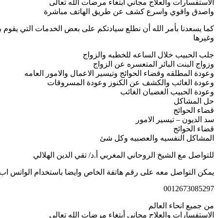
الاستفسارات والعلاج مجاني أبتغاء مرضات الله تعالى
واصدق واقوي واسرع كشف عن طريق الهاتف مباشرة
كما يسعدنا بأمر الله أن نطلع سيادتكم على بعض الخدمات التي يقوم ب
وغيرها
جلب الحبيب خلال الساعه للخطبه والزواج
وزواج البنت البائر المتعسره عن الزواج
وعودة المطلقه وقضاء الحوائج وتيسير الاعمال والامور العامه
وعودة الغائب والكشف عن الكنوز وعودة المسروقات
وعودة الحبيب الغضبان الغائب
حل المشاكل
قضاء الحوائج
سد الديون – تيسير الامور
قضاء الحوائج
المشاكل النفسيه والعصبيه وكل شئ
للتواصل مع الشيخ الروحاني المغربي أ.د/ تقي الدين الهلالي
يمكن التواصل معه على رقم هاتفة الخاص وايضا باستخدام الواتس اب
0012673085297
من جميع انحاء العالم
الاستفسارات والعلاج مجاني أبتغاء مرضات الله تعالى