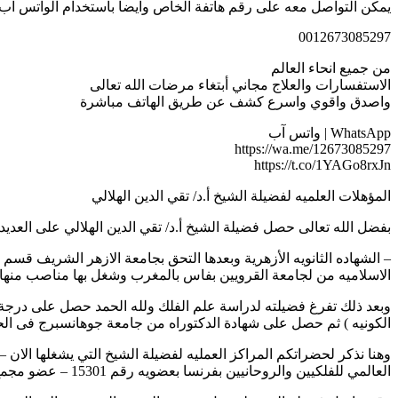
يمكن التواصل معه على رقم هاتفة الخاص وايضا باستخدام الواتس اب
0012673085297
من جميع انحاء العالم
الاستفسارات والعلاج مجاني أبتغاء مرضات الله تعالى
واصدق واقوي واسرع كشف عن طريق الهاتف مباشرة
WhatsApp | واتس آب
https://wa.me/12673085297
https://t.co/1YAGo8rxJn
المؤهلات العلميه لفضيلة الشيخ أ.د/ تقي الدين الهلالي
بفضل الله تعالى حصل فضيلة الشيخ أ.د/ تقي الدين الهلالي على العديد
– الشهاده الثانويه الأزهرية وبعدها التحق بجامعة الازهر الشريف قسم
الاسلاميه من لجامعة القرويين بفاس بالمغرب وشغل بها مناصب منها محا
وبعد ذلك تفرغ فضيلته لدراسة علم الفلك ولله الحمد حصل على درج
الكونيه ) ثم حصل على شهادة الدكتوراه من جامعة جوهانسبرج فى الحساب
وهنا نذكر لحضراتكم المراكز العمليه لفضيلة الشيخ التي يشغلها الان 
العالمي للفلكيين والروحانيين بفرنسا بعضويه رقم 15301 – عضو مجمع البحوث الفلكيه – عضو في مجلس الشورى بالمغرب العربي للدراسات الاسلامية.