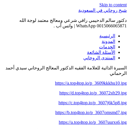
Skip to content
شيخ روحاني في السعودية
دكتور سالم الدحيمي راقي شرعي ومعالج معتمد لوجة الله
0015066065871 WhatsApp | واتس آب .
الرئيسية
المدونة
الخدمات
الأسئلة الشائعة
المنتدى الروحاني
السيرة الذاتية للعلامة الفقيه الدكتور المعالج الروحاني سيدي أحمد
الرحماني
https://a.top4top.io/p_3609kkkhu10.jpg
https://d.top4top.io/p_36072sfr29.jpg
https://c.top4top.io/p_3607j6k5p8.jpg
https://b.top4top.io/p_3607omsmd7.jpg
https://a.top4top.io/p_3607uurxs6.jpg