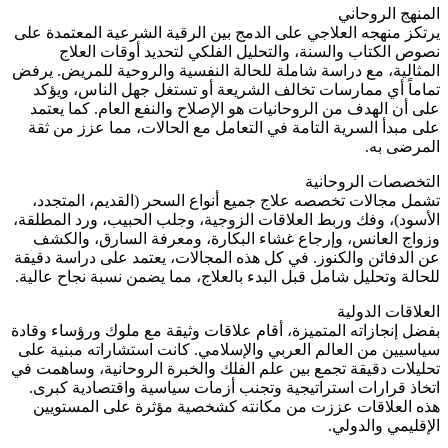
المنهج الروحاني
يرتكز منهجه العلاجي على الدمج بين الرقية الشرعية المعتمدة على
نصوص الكتاب والسنة، والتحليل الفلكي لتحديد أوقات العلاج
المثالية، مع دراسة شاملة للحالة النفسية والروحية للمريض. يرفض
تماماً أي ممارسات تخالف الشريعة أو تستغل جهل الناس، ويؤكد
على أن الهدف من الروحانيات هو الإصلاح والنفع العام. كما يعتمد
على مبدأ السرية التامة في التعامل مع الحالات، مما عزز من ثقة
المرضى به.
التخصصات الروحانية
تشمل مجالات تخصصه علاج جميع أنواع السحر (القديم، المتجدد،
الأسود)، وفك وربط العلاقات الزوجية، وجلب الحبيب، ورد المطلقة،
وزواج العانس، وإرجاع غشاء البكارة، ومعرفة السارق، والكشف
عن الدفائن والكنوز. في كل هذه المجالات، يعتمد على دراسة دقيقة
للحالة وتحليل شامل قبل البدء بالعلاج، مما يضمن نسبة نجاح عالية.
العلاقات الدولية
بفضل إنجازاته المتميزة، أقام علاقات وثيقة مع ملوك ورؤساء وقادة
سياسيين من العالم العربي والإسلامي. كانت استشاراته مبنية على
تحليلات دقيقة تجمع بين علم الفلك والخبرة الروحانية، وساهمت في
اتخاذ قرارات استراتيجية وتجنب أزمات سياسية واقتصادية كبرى.
هذه العلاقات عززت من مكانته كشخصية مؤثرة على المستويين
الإقليمي والدولي.