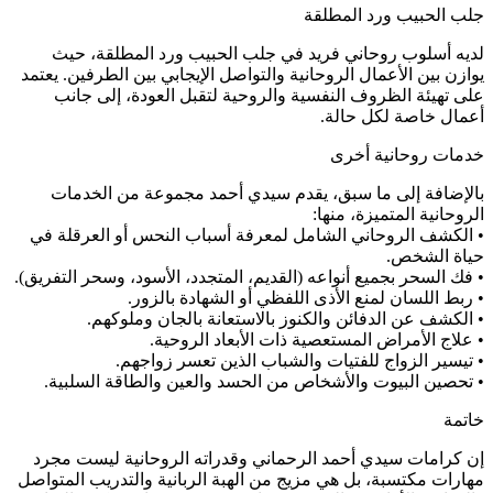
جلب الحبيب ورد المطلقة
لديه أسلوب روحاني فريد في جلب الحبيب ورد المطلقة، حيث
يوازن بين الأعمال الروحانية والتواصل الإيجابي بين الطرفين. يعتمد
على تهيئة الظروف النفسية والروحية لتقبل العودة، إلى جانب
أعمال خاصة لكل حالة.
خدمات روحانية أخرى
بالإضافة إلى ما سبق، يقدم سيدي أحمد مجموعة من الخدمات
الروحانية المتميزة، منها:
• الكشف الروحاني الشامل لمعرفة أسباب النحس أو العرقلة في
حياة الشخص.
• فك السحر بجميع أنواعه (القديم، المتجدد، الأسود، وسحر التفريق).
• ربط اللسان لمنع الأذى اللفظي أو الشهادة بالزور.
• الكشف عن الدفائن والكنوز بالاستعانة بالجان وملوكهم.
• علاج الأمراض المستعصية ذات الأبعاد الروحية.
• تيسير الزواج للفتيات والشباب الذين تعسر زواجهم.
• تحصين البيوت والأشخاص من الحسد والعين والطاقة السلبية.
خاتمة
إن كرامات سيدي أحمد الرحماني وقدراته الروحانية ليست مجرد
مهارات مكتسبة، بل هي مزيج من الهبة الربانية والتدريب المتواصل