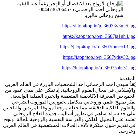
شيخ روحاني ماليزيا
https://l.top4top.io/p_36073y3mi5.jpg
https://k.top4top.io/p_3607ja1nh4.jpg
https://j.top4top.io/p_3607mmco13.jpg
https://i.top4top.io/p_3607ydsv32.jpg
https://h.top4top.io/p_36075ahs31.jpg
المقدمة
يُعَدُّ سيدي أحمد الرحماني أحد الشخصيات البارزة في العالم العربي
والإسلامي في مجال العلوم الروحانية، إذ تمكن على مدى عقود من
الجمع بين المعرفة الأكاديمية المتعمقة والخبرة العملية الواسعة.
تميّز بمنهج علمي وروحاني متكامل يجمع بين الموروث الشرعي
والعلوم الفلكية الدقيقة، مما جعله مرجعاً موثوقاً للمريدين والباحثين
على حد سواء. ساهم في تطوير أساليب جديدة للعلاج الروحاني
تعتمد على التحليل الفلكي والدراسة النفسية والروحية للحالة، ونجح
في تقديم حلول مبتكرة لآلاف الحالات المستعصية في العالم العربي
وخارجه.