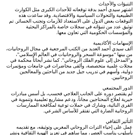
التنبؤات والأحداث
اشتهر سيدي أحمد بدقة توقعاته للأحداث الكبرى مثل الكوارث
الطبيعية والتحولات السياسية والاقتصادية. وقد ساعدت هذه
التوقعات بعض الدول على الاستعداد للأزمات وتجنب الخسائر. تم
توثيق عدد من تنبؤاته في سجلات خاصة بالمراكز البحثية
والمؤسسات الحكومية التي تعاون معها.
الإسهامات الأكاديمية
ألف سيدي أحمد العديد من الكتب المرجعية في مجال الروحانيات،
من بينها “موسوعة السحر والروحانيات في العالم الإسلامي”،
و”المدخل إلى علوم الفلك الروحاني”. كما نشر أبحاثاً محكمة في
مجلات علمية متخصصة، وألقى محاضرات في جامعات ومؤتمرات
دولية، وأسهم في تدريب جيل جديد من الباحثين والمعالجين
الروحانيين.
الدور المجتمعي
لم يقتصر دوره على الجانب العلاجي فحسب، بل أسس مبادرات
خيرية لعلاج المحتاجين مجاناً، ودعم مشاريع تعليمية وتنموية في
القرى النائية، وشارك في حملات توعية لمكافحة الممارسات
الروحانية الضارة التي تفتقر للأساس الشرعي.
التأثير الثقافي
عمل على إحياء التراث الروحاني المغربي وتوثيقه، مع تقديمه
بأسلوب يناسب العصر، مما ساهم في تعزيز الهوية الثقافية ونشر