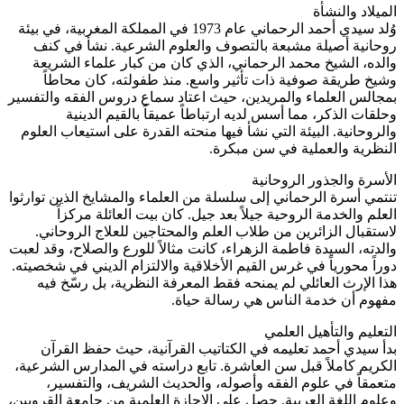
الميلاد والنشأة
وُلد سيدي أحمد الرحماني عام 1973 في المملكة المغربية، في بيئة
روحانية أصيلة مشبعة بالتصوف والعلوم الشرعية. نشأ في كنف
والده، الشيخ محمد الرحماني، الذي كان من كبار علماء الشريعة
وشيخ طريقة صوفية ذات تأثير واسع. منذ طفولته، كان محاطاً
بمجالس العلماء والمريدين، حيث اعتاد سماع دروس الفقه والتفسير
وحلقات الذكر، مما أسس لديه ارتباطاً عميقاً بالقيم الدينية
والروحانية. البيئة التي نشأ فيها منحته القدرة على استيعاب العلوم
النظرية والعملية في سن مبكرة.
الأسرة والجذور الروحانية
تنتمي أسرة الرحماني إلى سلسلة من العلماء والمشايخ الذين توارثوا
العلم والخدمة الروحية جيلاً بعد جيل. كان بيت العائلة مركزاً
لاستقبال الزائرين من طلاب العلم والمحتاجين للعلاج الروحاني.
والدته، السيدة فاطمة الزهراء، كانت مثالاً للورع والصلاح، وقد لعبت
دوراً محورياً في غرس القيم الأخلاقية والالتزام الديني في شخصيته.
هذا الإرث العائلي لم يمنحه فقط المعرفة النظرية، بل رسّخ فيه
مفهوم أن خدمة الناس هي رسالة حياة.
التعليم والتأهيل العلمي
بدأ سيدي أحمد تعليمه في الكتاتيب القرآنية، حيث حفظ القرآن
الكريم كاملاً قبل سن العاشرة. تابع دراسته في المدارس الشرعية،
متعمقاً في علوم الفقه وأصوله، والحديث الشريف، والتفسير،
وعلوم اللغة العربية. حصل على الإجازة العلمية من جامعة القرويين،