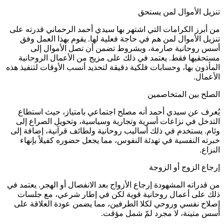
تنزيل الأموال لمن يستحق
من أبرز الكرامات التي اشتهر بها سيدي أحمد الرحماني قدرته على
تنزيل الأموال لمن هم في حاجة فعلية لها. يقوم بهذا العمل وفق
أسس روحانية صارمة، وبشروط تضمن أن تصل الأموال إلى
مستحقيها فقط. يعتمد في ذلك على مزيج من الأعمال الروحانية
المأذون بها، وحسابات فلكية دقيقة لتحديد أنسب الأوقات لتنفيذ هذه
الأعمال.
الصلح بين المتخاصمين
يُعرف عن سيدي أحمد أنه مصلح اجتماعي بامتياز، حيث استطاع
التدخل في نزاعات أسرية وتجارية وسياسية، وتحويل الصراع إلى
وئام. يستخدم في ذلك أساليب روحانية ولطائف قرآنية، إضافة إلى
خبرته النفسية في تهدئة النفوس، مما يجعل حضوره كفيلاً بإنهاء
النزاع.
إرجاع الزوج أو الزوجة
من قدراته المشهودة إرجاع الأزواج بعد الانفصال أو الهجر. يعتمد في
ذلك على أعمال روحانية قوية لكن في إطار شرعي، مع جلسات
إصلاح نفسي وروحي لكلا الطرفين، مما يضمن عودة العلاقة على
أسس متينة، لا مجرد لمّ شمل مؤقت.