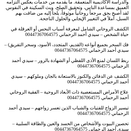
والدراسة الأكاديمية المتعمقة. ما يقدمه من خدمات يعكس التزامه
العميق بمساعدة الناس، وتحقيق الصلح، وبث السكينة في النفوس.
لقد أصبح بحق مرجعاً روحانياً موثوقاً، يلجأ إليه من ضاقت بهم
السبل، آملاً في التغيير الإيجابي والحلول الناجحة.
الكشف الروحاني الشامل لمعرفة أسباب النحس أو العرقلة في
حياة الشخص – سيدي أحمد الرحماني 00447367064575
فك السحر بجميع أنواعه (القديم، المتجدد، الأسود، وسحر التفريق) –
سيدي أحمد الرحماني 00447367064575
ربط اللسان لمنع الأذى اللفظي أو الشهادة بالزور – سيدي أحمد
الرحماني 00447367064575
الكشف عن الدفائن والكنوز بالاستعانة بالجان وملوكهم – سيدي
أحمد الرحماني 00447367064575
علاج الأمراض المستعصية ذات الأبعاد الروحية – الفقية الروحاني
أحمد الرحماني 00447367064575
تيسير الزواج للفتيات والشباب الذين تعسر زواجهم – سيدي أحمد
الرحماني 00447367064575
تحصين البيوت والأشخاص من الحسد والعين والطاقة السلبية –
سيدي أحمد الرحماني 00447367064575