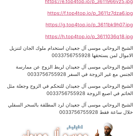
https://e.top4top.io/p_3611966vz5.jpg
https://f.top4top.io/p_3611z7dza6.jpg
https://g.top4top.io/p_3611bk9h07.jpg
https://h.top4top.io/p_3611036q18.jpg
الشيخ الروحاني موسى آل جعيدان استخدام ملوك الجان لتنزيل
الاموال لمن يستحقها 0033756755928
الشيخ الروحاني موسى آل جعيدان لربط الزوج عن ممارسة
الجنس مع غير الزوجة في السفر 0033756755928
الشيخ الروحاني موسى آل جعيدان للتحكم في الزوج وجعلة مثل
الخاتم في اصبع الزوجة 0033756755928
الشيخ الروحاني موسى آل جعيدان لرد المطلقة بالسحر السفلي
خلال ساعة فقط 0033756755928