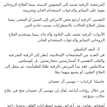
المرجعية: الرقية تستند إلى النصوص الدينية، بينما العلاج الروحاني
يقوم على التمائم والدعوات لاستخدام الجان وتجريبية.
التفسير: الرقية تُرجع بعض الأمراض إلى المسّ أو السحر، بينما
يفسّر العلاج الحالات بالاضطرابات بسبب خادم الجن.
الأدوات: الرقية تعتمد على التلاوة والدعاء، بينما يستخدم العلاج
الروحاني التمائم والدعوات لاستخدام الجان.
البعد التكميلي
في العديد من المجتمعات الإسلامية، يُنظر إلى الرقية الشرعية
والطب النفسي لا كممارستين متعارضتين، بل كوسيلتين
متكاملتين. فقد يبدأ المريض بالرقية طلبًا للطمأنينة، ثم ينتقل إلى
العلاج الطبي، أو يجمع بينهما معًا.
خامسًا: كرامات – موسى آل جعيدان
من خلال روايات أتباعه، يُقال إن موسى آل جعيدان نجح في علاج
حالات متنوّعة:
أشخاص يعانون من أعراض تشبه اضطرابات القلق، وجدوا راحة