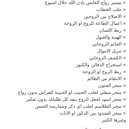
× تيسير زواج العانس بإذن الله خلال اسبوع
× جلب الخطاب
× الاصلاح بين الزوجين
× اعمال الطاعة للزوج او الزوجة
× ربط اللسان
× الهيبة والقبول
× الخاتم الروحاني
× تنزيل الاموال
× الكشف الروحاني
× استخراج الدفائن والكنوز
× ربط الزوج او الزوجة
× الانتقام من الظالم
× سحر الجنون
× سحر سفلي لجلب الحبيب او الحبيبة للفراش بدون زواج
× سحر اسود لجعل الزوج ينفذ كل طلباتك بدون تفكير
× سحر الطلاسم لجلب اي ذكر وممارسة الجنس
× سحر للشذوذ بين الذكور او الاناث
وغيرها الكثير