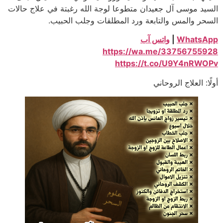
السيد موسى آل جعيدان متطوعا لوجة الله رغبتة في علاج حالات
السحر والمس والتابعة ورد المطلقات وجلب الحبيب.
WhatsApp
|
واتس آب
https://wa.me/33756755928
https://t.co/U9Y4nRWOPv
أولًا: العلاج الروحاني