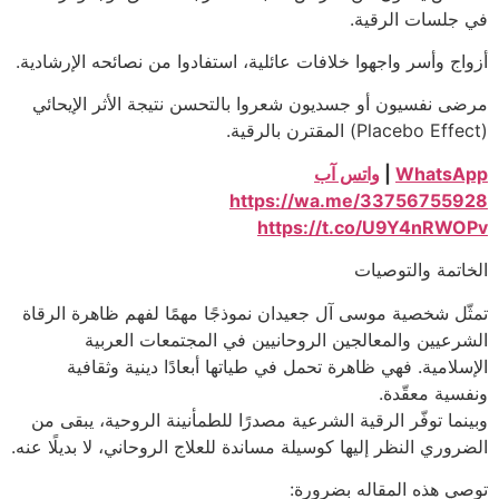
في جلسات الرقية.
أزواج وأسر واجهوا خلافات عائلية، استفادوا من نصائحه الإرشادية.
مرضى نفسيون أو جسديون شعروا بالتحسن نتيجة الأثر الإيحائي
(Placebo Effect) المقترن بالرقية.
WhatsApp
|
واتس آب
https://wa.me/33756755928
https://t.co/U9Y4nRWOPv
الخاتمة والتوصيات
تمثّل شخصية موسى آل جعيدان نموذجًا مهمًا لفهم ظاهرة الرقاة
الشرعيين والمعالجين الروحانيين في المجتمعات العربية
الإسلامية. فهي ظاهرة تحمل في طياتها أبعادًا دينية وثقافية
ونفسية معقّدة.
وبينما توفّر الرقية الشرعية مصدرًا للطمأنينة الروحية، يبقى من
الضروري النظر إليها كوسيلة مساندة للعلاج الروحاني، لا بديلًا عنه.
توصي هذه المقاله بضرورة: