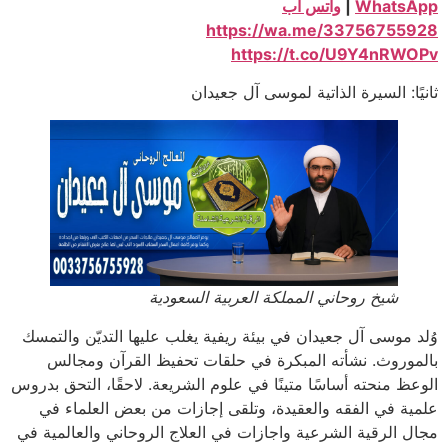
WhatsApp
|
واتس آب
https://wa.me/33756755928
https://t.co/U9Y4nRWOPv
ثانيًا: السيرة الذاتية لموسى آل جعيدان
شيخ روحاني المملكة العربية السعودية
وُلد موسى آل جعيدان في بيئة ريفية يغلب عليها التديّن والتمسك
بالموروث. نشأته المبكرة في حلقات تحفيظ القرآن ومجالس
الوعظ منحته أساسًا متينًا في علوم الشريعة. لاحقًا، التحق بدروس
علمية في الفقه والعقيدة، وتلقى إجازات من بعض العلماء في
مجال الرقية الشرعية واجازات في العلاج الروحاني والعالمية في