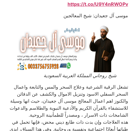
https://t.co/U9Y4nRWOPv
موسى آل جعيدان: شيخ المعالجين
شيخ روحاني المملكة العربية السعودية
تشغل الرقية الشرعية وعلاج السحر والمس والتابعة واعمال
السحر السفلي الاسود وتنزيل الاموال والكشف عن الدفائن
والكنوز اهم اعمال المعالج موسى آل جعيدان، حيث انها وسيلة
للاستشفاء بالقرآن الكريم والأدعية النبوية والطلاسم والدعوات
الشامخات ذات الاسرار ، ومصدراً للطمأنينة الروحية.
هذه العلاجات وإن بدت ذات طابع ديني محض، فإنها تحمل في
طياتها أبعادًا اجتماعية ونفسية وروحانية. وفي هذا السياق، ابدى