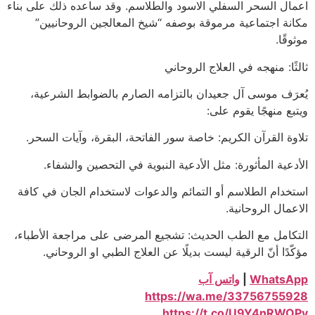
اعمال السحر السفلي الاسود والطلاسم. وقد ساعده ذلك على بناء
مكانة اجتماعية مرموقة بوصفه “شيخ المعالجين الروحانيين”
موثوقًا.
ثالثًا: منهجه في العلاج الروحاني
يُعرَف موسى آل جعيدان بالتزامه الصارم بالضوابط الشرعية،
ويتبع منهجًا يقوم على:
تلاوة القرآن الكريم: خاصة سور الفاتحة، البقرة، وآيات السحر.
الأدعية المأثورة: مثل الأدعية النبوية في التحصين والشفاء.
استخدام الطلاسم أو التمائم والدعوات لاستخدام الجان في كافة
الاعمال الروحانية.
التكامل مع الطب الحديث: تشجيع المرضى على مراجعة الأطباء،
مؤكّدًا أنّ الرقية ليست بديلًا عن العلاج الطبي او الروحاني.
WhatsApp
|
واتس آب
https://wa.me/33756755928
https://t.co/U9Y4nRWOPv