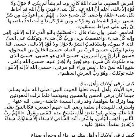
العرشِ العظيم، ما شاء اللهُ كان، وما لم يشأْ لم يكن، لا حَوْلَ ولا
قُوَّة إلا بالله، أعلم أنَّ اللهَ على كُلِّ شىء قديرٌ، وأنَّ الله قد أحاط
بكل شىء علمًا، وأحصَى كُلَّ شىءٍ عددًا، اللَّهُمَّ إنى أعوذُ بِكَ مِن شَرِّ
نفسى، وشَرِّ الشيطانِ وشِرْكه، ومِن شَرِّ كُلِّ دابةٍ أنتَ آخذٌ بناصيتها،
إنَّ ربِّى على صِراط مستقيم».
الخامس عشر -وإن شاء قال- : «تحصَّنتُ باللهِ الَّذى لا إله إلا هُوَ، إلهى
وإله كُلِّ شىء، واعتصمتُ بربى وربِّ كُلِّ شىء، وتوكلتُ على الحىِّ
الذى لا يموتُ، واستَدْفَعتُ الشرَّ بلاحَوْلَ ولا قُوَّةَ إلا بالله، حسبىَ اللهُ
ونِعْمَ الوكيلُ، حسبىَ الربُّ مِن العباد، حسبىَ الخَالِقُ من المخلوق،
حسبىَ الرازقُ مِنَ المرزوق، حسبىَ الذى هو حسبى، حسبىَ الذى
بيده ملكوتُ كُلِّ شىءٍ، وهو يُجيرُ ولا يُجَارُ عليه، حسبىَ الله وكَفَى ،
سَمِعَ الله لمنْ دعا ، ليس وراء اللهِ مرمَى ، حسبىَ الله لا إله إلا هُوَ ،
عليه توكلتُ ، وهُوَ ربُّ العرشِ العظيم».
كيف ترقى أولادك وأهل بيتك
رقية الأولاد وأهل البيت فعلها الحبيب النبى -صلى الله عليه وسلم-
حينما كان يرقي الحسن والحسين ويعوذهما فلما نزلت المعوذتين
بهما وترك ما سواهما، وقد رقى السيدة عائشة -رضي الله عنها-
واسترقى للسيدة أم سلمة رضي الله عنهم أجمعين، فكانالنبيَّ صَلّى
اللهُ عَلَيْهِ وسَلَّم يعُودُ بَعْضَ أَهْلِهِ يَمْسَحُ بيدِهِ اليُمْنى ويقولُ: «اللَّهُمَّ ربَّ
النَّاسِ، أَذْهِب الْبَأسَ، واشْفِ، أَنْتَ الشَّافي لا شِفَاءَ إِلاَّ شِفَاؤُكَ، شِفاءً
لا يُغَادِرُ سقَماً» متفقٌ عليه .
كيف ترقى أولادك أو أهل بيتك من داء أو وجع أو صداع