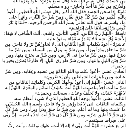
مِن جَسَدِكَ وَقلْ: بِسمِ اللَّهِ ثَلاثًا وَقُلْ سَبْعَ مَرَّاتٍ: أَعُوذُ بِعِزَّةِ اللَّهِ
وَقُدْرَتِهِ مِن شَرِّ مَا أَجِدُ وَأُحاذِرُ» رواه مسلم.
ثامنًا: إذا سخن الجسد فقل الله أكبر وقل «بِسْمِ اللَّهِ الْعَظِيمِ ، أَعُوذُ
بِاللَّهِ الْكَبِيرِ مِنْ شَرِّ كُلِّ عِرْقٍ نَعَّارٍ، وَمِنْ شَرِّ حَرِّ النَّارِ»، واقرأ على
ماء واشربه، قول الله تعالى بسم الله الرحمن الرحيم: «قُلْنَا يَا نَارُ
كُونِي بَرْدًا وَسَلَامًا عَلَىٰ إِبْرَاهِيمَ»
تاسعًا: «اللَّهُمَّ ربَّ النَّاسِ، أَذْهِب الْبَأسَ، واشْفِ، أَنْتَ الشَّافي لا شِفَاءَ
إِلاَّ شِفَاؤُكَ، شِفاءً لا يُغَادِرُ سقَمًا» متفقٌ عليه.
عاشرًا: «أعوذُ بكلماتِ اللهِ التَّامَّاتِ التى لا يُجَاوِزُهُنَّ بَرٌ ولا فاجرٌ، مِن
شَرِّ ما خلق وذرَأ وبرَأ ، ومِن شَرِّ ما ينزلُ من السماء، ومِن شَرِّ ما
يَعرُجُ فيها، ومِن شَرِّ ما ذرأ فى الأرض، ومِن شَرِّ ما يخرُج مِنها، ومِن
شَرِّ فِتَنِ الليلِ والنهار، ومِن شَرِّ طَوَارق الليلِ، إلا طارقًا يَطرُق بخير يا
رحمن».
الحادي عشر: «أَعُوذُ بكلماتِ اللهِ التامَّةِ مِن غضبه وعِقَابه، ومِن شرِّ
عباده، ومِن هَمَزات الشياطينِ وأن يَحضُرونِ».
الثاني عشر: «اللَّهُمَّ إنى أعوذُ بوجْهِكَ الكريم، وكلماتِك التامَّاتِ من
شرِّ ما أنت آخِذٌ بناصيته، اللَّهُمَّ أنتَ تكشِفُ المأثَمَ والمَغْرَمَ، اللَّهُمَّ إنه
لا يُهْزَمُ جُنْدُكَ، ولا يُخلَفُ وعدُك ، سبحانَك وبحمدِك».
الثالث عشر: «أَعُوذُ بوجه اللهِ العظيمِ الذى لا شىءَ أعظمُ منه،
وبكلماتِه التامَّات التى لا يُجاوزُِهن بَرٌ ولا فاجرٌ، وأسماءِ الله الحُسْنَى،
ما علمتُ منها وما لم أعلم، مِن شَرِّ ما خلق وذرَأ وبرأ، ومن شَرِّ كُلِّ
ذى شرٍّ لا أُطيق شرَّه، ومِن شَرِّ كُلِّ ذى شَرٍّ أنتَ آخِذٌ بناصيته، إنَّ ربِّى
على صِراط مستقيم».
الرابع عشر: «اللَّهُمَّ أنت ربِّى لا إله إلا أنتَ، عليك توكلتُ، وأنتَ ربُّ