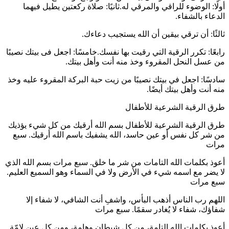
أولًا: الوضوء للراقي والمرقي له.ثانيًا: صلاة ركعتين يطيل فيهما
الدعاء بالشفاء.
ثالثًا: أن ترقي بيقين أن الله يستجيب دعاءك.
رابعًا: تكرر الرقية التي رقيت بها نفسك.خامسًا: اجعل فى بيتك نصيبًا
من عسل النحل المقروء وخذ منه أنت وأهل بيتك.
سادسًا: اجعل في بيتك نصيبًا من زيت حبة البركة المقروء عليه وخذ
منه أنت وأهل بيتك أيضًا.
طرق الرقية الشرعية للأطفال
طرق الرقية الشرعية للأطفال بسم الله أرقيك من كل شيء يؤذيك
من شر كل نفس أو عين حاسد، الله يشفيك باسم الله أرقيك. سبع
مرات
أعوذ بكلمات الله التامات من شر ما خلق. سبع مرات بسم الله الذي
لا يضر مع اسمه شيء في الأرض ولا في السماء وهو السميع العليم.
سبع مرات
اللهم رب الناس أذهب البأس، واشفِ أنت الشافي، لا شفاء إلا
شفاؤك، شفاء لا يُغادر سقمًا. سبع مرات
أعوذ بكلمات الله التامة، من كل شيطان وهامة، ومن كل عينٍ لامّة.