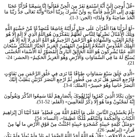
«قُلْ أُوحِيَ إِلَيَّ أَنَّهُ اسْتَمَعَ نَفَرٌ مِنَ الْجِنِّ فَقَالُوا إِنَّا سَمِعْنَا قُرْآَنًا عَجَبًا
يَهْدِي إِلَى الرُّشْدِ فَآَمَنَّا بِهِ وَلَنْ نُشْرِكَ بِرَبِّنَا أَحَدًا*وَأَنَّهُ تَعَالَى جَدُّ رَبِّنَا مَا
اتَّخَذَ صَاحِبَةً وَلَا وَلَدًا)» (الجن: 3-1).
«لَوْ أَنزَلْنَا هَذَا الْقُرْآنَ عَلَى جَبَلٍ لَّرَأَيْتَهُ خَاشِعًا مُّتَصَدِّعًا مِّنْ خَشْيَةِ اللَّهِ
وَتِلْكَ الْأَمْثَالُ نَضْرِبُهَا لِلنَّاسِ لَعَلَّهُمْ يَتَفَكَّرُونَ هُوَ اللَّهُ الَّذِي لَا إِلَهَ إِلَّا هُوَ
عَالِمُ الْغَيْبِ وَالشَّهَادَةِ هُوَ الرَّحْمَنُ الرَّحِيمُ هُوَ اللَّهُ الَّذِي لَا إِلَهَ إِلَّا هُوَ
الْمَلِكُ الْقُدُّوسُ السَّلَامُ الْمُؤْمِنُ الْمُهَيْمِنُ الْعَزِيزُ الْجَبَّارُ الْمُتَكَبِّرُ سُبْحَانَ
اللَّهِ عَمَّا يُشْرِكُونَ هُوَ اللَّهُ الْخَالِقُ الْبَارِئُ الْمُصَوِّرُ لَهُ الْأَسْمَاء الْحُسْنَى
يُسَبِّحُ لَهُ مَا فِي السَّمَاوَاتِ وَالْأَرْضِ وَهُوَ الْعَزِيزُ الْحَكِيمُ» (الحشر: 24-
21).
«الَّذِي خَلَقَ سَبْعَ سَمَاوَاتٍ طِبَاقًا مَّا تَرَى فِي خَلْقِ الرَّحْمَنِ مِن تَفَاوُتٍ
فَارْجِعِ الْبَصَرَ هَلْ تَرَى مِن فُطُورٍ ثُمَّ ارْجِعِ الْبَصَرَ كَرَّتَيْنِ يَنقَلِبْ إِلَيْكَ
الْبَصَرُ خَاسِأً وَهُوَ حَسِيرٌ» [الملك: 4-3].
«وَإِن يَكَادُ الَّذِينَ كَفَرُوا لَيُزْلِقُونَكَ بِأَبْصَارِهِمْ لَمَّا سَمِعُوا الذِّكْرَ وَيَقُولُونَ
إِنَّهُ لَمَجْنُونٌ وَمَا هُوَ إِلَّا ذِكْرٌ لِّلْعَالَمِينَ» (القلم: 52-51).
«أَمْ يَحْسُدُونَ النَّاسَ عَلَى مَا آتَاهُمُ اللَّهُ مِن فَضْلِهِ ۖ فَقَدْ آتَيْنَا آلَ إِبْرَاهِيمَ
الْكِتَابَ وَالْحِكْمَةَ وَآتَيْنَاهُم مُّلْكًا عَظِيمًا»، [النساء: 54].
«وَمَثَلُ كَلِمَةٍ خَبِيثَةٍ كَشَجَرَةٍ خَبِيثَةٍ اجْتُثَّتْ مِنْ فَوْقِ الْأَرْضِ ما لَها مِنْ
قَرارٍ» (إبراهيم: 26).
سورة الإخلاص: «قُلْ هُوَ اللَّهُ أَحَدٌ اللَّهُ الصَّمَدُ لم يَلِدْ وَلَمْ يُولَدْ وَلَمْ يَكُن