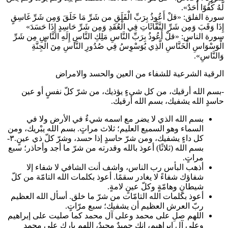
لَّهُ كُفُوًا أَحَدٌ».
سورة الفلق: «قلْ أَعُوذُ بِرَبِّ الْفَلَقِ من شَرِّ مَا خَلَقَ وَمِن شَرِّ غَاسِقٍ
إِذَا وَقَبَ وَمِن شَرِّ النَّفَّاثَاتِ فِي الْعُقَدِ وَمِن شَرِّ حَاسِدٍ إِذَا حَسَدَ»
سورة الناس: «قلْ أَعُوذُ بِرَبِّ النَّاسِ مَلِكِ النَّاسِ إِلَهِ النَّاسِ مِن شَرِّ
الْوَسْوَاسِ الْخَنَّاسِ الَّذِي يُوَسْوِسُ فِي صُدُورِ النَّاسِ مِنَ الْجِنَّةِ
وَالنَّاسِ».
الرقية الشرعية للشفاء من العين والحسد والامراض
-بسم الله أرقيك، من كل شيءٍ يؤذيك، من شرّ كلّ نفسٍ أو عين
حاسدٍ الله يشفيك، بسم الله أرقيك.
بسم الله الذي لا يضر مع اسمه شيءٌ في الأرض ولا في
السماء وهو السميع العليم؛ ثلاث مراتٍ. بسم الله يبْريك، ومن
كل داءٍ يشفيك، ومن شرّ حاسدٍ إذا حسد، وشرّ كلّ ذي عينٍ.٣-
بسم الله (ثلاثًا) أعوذ بالله وقدرته من شرّ ما أجد وأحاذر؛ سبع
مراتٍ.
أذهب البأس رب الناس، واشف أنت الشافي لا شفاء إلا
شفاؤك شفاءً لا يغادر سقمًا. أعوذ بكلمات الله التامّة من كلّ
شيطانٍ وهامّةٍ وكلّ عينٍ لامةٍ.
أعوذ بكلمات الله التامّات من شرّ ما خلق. أسأل الله العظيم
ربّ العرش العظيم أن يشفيك؛ سبع مرّاتٍ.
اللهم صلِ على محمد وعلى آل محمد كما صليت على إبراهيم
وعلى آل إبراهيم، إنك حميدٌ مجيدٌ، اللهم بارك على محمد