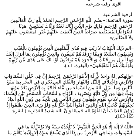
اقوى رقية شرعية
الرقية الشرعية
سورة الفاتحة: «بِسْمِ اللَّهِ الرَّحْمَنِ الرَّحِيمِ الحَمْدُ لِلَّهِ رَبِّ الْعَالَمِينَ
الرَّحْمَنِ الرَّحِيمِ مَالِكِ يَوْمِ الدِّينِ إِيَّاكَ نَعْبُدُ وَإِيَّاكَ نَسْتَعِينُ اهدِنَا
الصِّرَاطَ الْمُسْتَقِيمَ صِرَاطَ الَّذِينَ أَنْعَمْتَ عَلَيْهِمْ غَيْرِ الْمَغْضُوبِ عَلَيْهِمْ
وَلاَ الضَّالِّينَ»
«الم ذَلِكَ الْكِتَابُ لاَ رَيْبَ فِيهِ هُدًى لِّلْمُتَّقِينَ الَّذِينَ يُؤْمِنُونَ بِالْغَيْبِ
وَيُقِيمُونَ الصَّلاةَ وَمِمَّا رَزَقْنَاهُمْ يُنفِقُونَ والَّذِينَ يُؤْمِنُونَ بِمَا أُنزِلَ إِلَيْكَ
وَمَا أُنزِلَ مِن قَبْلِكَ وَبِالآخِرَةِ هُمْ يُوقِنُونَ أُوْلَـئِكَ عَلَى هُدًى مِّن رَّبِّهِمْ
وَأُوْلَـئِكَ هُمُ الْمُفْلِحُونَ» (البقرة: 1-5).
«وإلهكم إلهٌ واحدٌ لاَّ إِلَهَ إِلاَّ هُوَ الرَّحْمَنُ الرَّحِيمُ إِنَّ فِي خَلْقِ السَّمَاوَاتِ
وَالأَرْضِ وَاخْتِلاَفِ اللَّيْلِ وَالنَّهَارِ وَالْفُلْكِ الَّتِي تَجْرِي فِي الْبَحْرِ بِمَا يَنفَعُ
النَّاسَ وَمَا أَنزَلَ اللّهُ مِنَ السَّمَاء مِن مَّاء فَأَحْيَا بِهِ الأرْضَ بَعْدَ مَوْتِهَا
وَبَثَّ فِيهَا مِن كُلِّ دَآبَّةٍ وَتَصْرِيفِ الرِّيَاحِ وَالسَّحَابِ الْمُسَخِّرِ بَيْنَ السَّمَاء
وَالأَرْضِ لآيَاتٍ لِّقَوْمٍ يَعْقِلُونَ وَمِنَ النَّاسِ مَن يَتَّخِذُ مِن دُونِ اللّهِ أَندَادًا
يُحِبُّونَهُمْ كَحُبِّ اللّهِ وَالَّذِينَ آمَنُواْ أَشَدُّ حُبًّا لِّلّهِ وَلَوْ يَرَى الَّذِينَ ظَلَمُواْ إِذْ
يَرَوْنَ الْعَذَابَ أَنَّ الْقُوَّةَ لِلّهِ جَمِيعًا وَأَنَّ اللّهَ شَدِيدُ الْعَذَابِ» (البقرة:
165-163).
«اللَّهُ لَا إِلَٰهَ إِلَّا هُوَ الْحَيُّ الْقَيُّومُ ۚ لَا تَأْخُذُهُ سِنَةٌ وَلَا نَوْمٌ ۚ لَّهُ مَا فِي
السَّمَاوَاتِ وَمَا فِي الْأَرْضِ ۗ مَن ذَا الَّذِي يَشْفَعُ عِندَهُ إِلَّا بِإِذْنِهِ ۚ يَعْلَمُ مَا