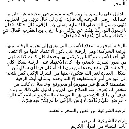
بالسحر.
والدليل على ما سبق ما رواه الإمام مسلم في صحيحه عن جابر بن
عبد الله -رضي الله عنه- أنّه قال: « كانَ لي خَالٌ يَرْقِي مِنَ العَقْرَبِ،
فَنَهَى رَسولُ اللهِ صَلَّى اللَّهُ عليه وسلَّمَ عَنِ الرُّقَى، قالَ: فأتَاهُ، فَقالَ:
يا رَسولَ اللهِ، إنَّكَ نَهَيْتَ عَنِ الرُّقَى، وَأَنَا أَرْقِي مِنَ العَقْرَبِ، فَقالَ: مَنِ
اسْتَطَاعَ مِنكُم أَنْ يَنْفَعَ أَخَاهُ فَلْيَفْعَلْ».
-الرقية المحرمة : تتعدّد الأسباب التي تؤدي إلى تحريم الرقية؛ منها:
الرقية الشركية؛ وهي الرقية التي يكون الاعتماد عليها مع الاعتقاد
بأنّها أحد الأسباب وأنّالتأثيرلا يكون بها وحدها، فإن كانت كذلك فهي
من صور الشرك الأصغر، وإن كان الاعتماد على الرقية بشكلٍ كليٍ
والاعتقاد بأنّها تنفع وحدها من دون الله أو كان فيها أي شكلٍ من
أشكال العبادة لغير الله فتكون حينها من الشرك الأكبر، كمن يلتجئ
إلى عبدٍ في أمرٍ لا يستطيعه إلّا الله وحده، ومثالها أيضًا الرقية
المتضمنة لألفاظٍ غير مفهومةٍ أو معروفةٍ، وخاصةً إن كانت من
شخصٍ لم يُعرف عنه الصلاح في الدين. والدليل على ذلك ما رواه
عوف بن مالك الأشجعي عن النبي -عليه الصلاة والسلام- أنّه قال:
«اعْرِضُوا عَلَيَّ رُقَاكُمْ، لا بَأْسَ بالرُّقَى ما لَمْ يَكُنْ فيه شِرْكٌ».
الرقية الشرعية من العين والسحر والحسد
الرقية الشرعية للمريض
آيات الشفاء من القرآن الكريم