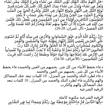
«قل اللهمَّ مَالِكَ الْمُلْكِ تُؤْتِي الْمُلْكَ مَن تَشَاء وَتَنزِعُ الْمُلْكَ مِمَّن تَشَاء
وَتُعِزُّ مَن تَشَاء وَتُذِلُّ مَن تَشَاء بِيَدِكَ الْخَيْرُ إِنَّكَ عَلَىَ كُلِّ شَيْءٍ قَدِيرٌ
تُولِجُ اللَّيْلَ فِي الْنَّهَارِ وَتُولِجُ النَّهَارَ فِي اللَّيْلِ وَتُخْرِجُ الْحَيَّ مِنَ الْمَيِّتِ
وَتُخْرِجُ الَمَيَّتَ مِنَ الْحَيِّ وَتَرْزُقُ مَن تَشَاء بِغَيْرِ حِسَابٍ لَّا يَتَّخِذِ
الْمُؤْمِنُونَ الْكَافِرِينَ أَوْلِيَآءَ مِن دُونِ الْمُؤْمِنِينَ وَمَن يَفْعِلْ ذَلِكَ فَلَيْسَ
مِنَ اللهِ فِي شَيْءٍ إِلَّآ أَن تَتَّقُواْ مِنهُم تُقَاةً وَيُحَذِّرُكُمُ اللهُ نَفْسَهُ وُإِلَى
اللهِ الْمَصِيرُ» (آل عمران: 28-26).
«إِنَّ رَبَّكُمُ اللّهُ الَّذِي خَلَقَ السَّمَاوَاتِ وَالأَرْضَ فِي سِتَّةِ أَيَّامٍ ثُمَّ اسْتَوَى
عَلَى الْعَرْشِ يُغْشِي اللَّيْلَ النَّهَارَ يَطْلُبُهُ حَثِيثًا وَالشَّمْسَ وَالْقَمَرَ
وَالنُّجُومَ مُسَخَّرَاتٍ بِأَمْرِهِ أَلاَ لَهُ الْخَلْقُ وَالأَمْرُ تَبَارَكَ اللّهُ رَبُّ
الْعَالَمِينَ*ادْعُواْ رَبَّكُمْ تَضَرُّعًا وَخُفْيَةً إِنَّهُ لاَ يُحِبُّ الْمُعْتَدِينَ وَلاَ تُفْسِدُواْ
فِي الأَرْضِ بَعْدَ إِصْلاَحِهَا وَادْعُوهُ خَوْفًا وَطَمَعًا إِنَّ رَحْمَتَ اللّهِ قَرِيبٌ
مِّنَ الْمُحْسِنِينَ» (الأعراف: 56-54).
دعاء يحفظ الأبناء من كل شر.. يحميهم من العين والحسددعاء يحفظ
الأبناء من كل شر.. يحميهم من العين والحسد
دعاء لطرد النكد والحسد من المنزل.. 10 كلمات تبعد عنك المشاكل
والهم والكربدعاء لطرد النكد والحسد من المنزل.. 10 كلمات تبعد
عنك المشاكل والهم والكرب
الرقية الشرعية
الرقية الشرعية مكتوبة كاملة
«يأَيُّهَا النَّاسُ قَدْ جاءَتْكُمْ مَوْعِظَةٌ مِنْ رَبِّكُمْ وَشِفاءٌ لِما فِي الصُّدُورِ