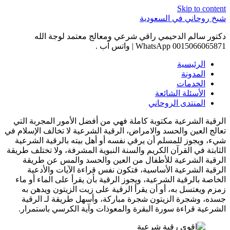
Skip to content
شيخ روحاني في السعودية
دكتور سالم الدحيمي راقي شرعي ومعالج معتمد لوجة الله
0015066065871 WhatsApp | واتس آب .
الرئيسية
المدونة
الخدمات
الأسئلة الشائعة
المنتدى الروحاني
الرقية الشرعية مكتوبة كاملة فهي من أفضل الأمور المجربة التي
تعالج العين والحسد والامراض، الرقية الشرعية لا تخالف الإسلام في
شيء، ويجوز للمسلم أن يرقي نفسه أو أهل بيته بالرقية الشرعية
الثابتة في القرآن الكريم والسنة النبوية المشرفة، ولا تختلف طريقة
الرقية الشرعية للأطفال من العين والحسد والمس عن طريقة
الرقية الشرعية الأساسية، فتكون نفس قراءة الآيات والأدعية
الخاصة بالرقية الشرعية، ويجوز الرقية بأن يقرأ على الماء أو ماء
زمزم ويغتسل به، أو أن يقرأ الرقية على زيت الزيتون ويدهن به
جسده، وشجرة الزيتون شجرة مباركة، وأسهل طريقة لـ الرقية
الشرعية قراءة سورة البقرة والمعوذات وآية الكرسي باستمرار.