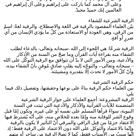
وعلى آل محمد كما باركت على إبراهيم وعلى آل إبراهيم في
العالمين إنك حميدٌ مجيدٌ.
الرقية الشرعية للشفاء
بيّن العلماء المقصود بالرقية في اللغة والاصطلاح، والرقية لغةً: اسمٌ
من الرقي، وهي العوذة أو الاستعاذة من كلّ ما يؤذي الإنسان من أي
ضررٍ أو آفةٍ.
الرقية شرعًا: هي اللجوء إلى الله -سبحانه وتعالى- بالدعاء لطلب
الشفاء منه بقراءة آيات القرآن وما صحّ من السنة من الأذكار
والأدعية، ومن الأمور التي لا بدّ أن تتوافق مع الرقية التوكّل على الله
– سبحانه وتعالى-، والتوجّه إليه بقلبٍ صادقٍ مُوقنٍ بأنّ الشفاء بيده،
وأنّ كلّ الأمور لا تحدث إلّا بتقديره ومشيئته.
حكم الرقية الشرعية
بين العلماء حكم الرقية بناءً على نوعها وحقيقتها، وتفصيل ذلك فيما
يلي:
الرقية المشروعة: أجمع العلماء على جواز الرقية الشرعية
المتضمنة للآيات القرآنية والأذكار والأدعية التي ثبتت في السنة
النبوية، سواءً قرأها المسلم على نفسه أو على غيره، وتكون إمّا قبل
وقوع الشر للوقاية منه وإمّا بعده للخلاص منه، على أنّه يُشترط فيها
الاعتقاد جزمًا من قِبل الراقي والمرقي أنّ التأثير لا يكون بالرقية
وإنّما بالاعتماد والتوكل على الله دون الاعتماد على الرقية فقط؛ إذ
إنّها سببٌ من الأسباب فقط، كما لا تصحّ الرقية من ساحرٍ أو متهمٍ