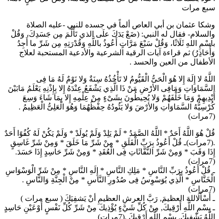
سبع مرات
وشكا عثمان بن أبي العاص ألماً في جسده للنبي -عليه الصلاة
والسلام- فقال له النبي: (ضَعْ يَدَكَ علَى الذي تَأَلَّمَ مِن جَسَدِكَ، وَقُلْ
باسْمِ اللهِ ثَلَاثًا، وَقُلْ سَبْعَ مَرَّاتٍ أَعُوذُ باللَّهِ وَقُدْرَتِهِ مِن شَرِّ ما أَجِدُ
وَأُحَاذِرُ) ثم قراءة آيات الرقية الشرعية والأدعية المستحبة لعلاج
الأطفال من العين والحسد .
اللَّهُ لا إِلَهَ إِلا هُوَ الْحَىُّ الْقَيُّومُ لا تَأْخُذُهُ سِنَةٌ وَلا نَوْمٌ لَهُ مَا فِى
السَّمَاوَاتِ وَمَافِى الأرْضِ مَنْ ذَا الَّذِي يَشْفَعُ عِنْدَهُ إِلا بِإِذْنِهِ يَعْلَمُ مَابَيْنَ
أَيْدِيهِمْ وَمَا خَلْفَهُمْ وَلا يُحِيطُونَ بِشَىْءٍ مِنْ عِلْمِهِ إِلا بِمَا شَاءَ وَسِعَ
كُرْسِيُّهُ السَّمَاوَاتِ وَالأرْضَ وَلا يَئُودُهُ حِفْظُهُمَا وَهُوَ الْعَلِىُّ الْعَظِيمُ .
(7مرات)
قُلْ هُوَ اللَّهُ أَحَدٌ * اللَّهُ الصَّمَدُ * لَمْ يَلِدْ وَلَمْ يُولَدْ * وَلَمْ يَكُنْ لَهُ كُفُوًا أَحَدٌ
.(7مرات)ـ قُلْ أَعُوذُ بِرَبِّ الْفَلَقِ * مِنْ شَرِّ مَا خَلَقَ * وَمِنْ شَرِّ غَاسِقٍ
إِذَا وَقَبَ * وَمِنْ شَرِّ النَّفَّاثَاتِ فِى الْعُقَدِ * وَمِنْ شَرِّ حَاسِدٍ إِذَا حَسَدَ.
(7مرات)
ـ قُلْ أَعُوذُ بِرَبِّ النَّاسِ * مَلِكِ النَّاسِ * إِلَهِ النَّاسِ * مِنْ شَرِّ الْوَسْوَاسِ
الْخَنَّاسِ * الَّذِي يُوَسْوِسُ فِى صُدُورِ النَّاسِ * مِنْ الْجِنَّةِ وَالنَّاسِ .
(7مرات)
ـ أَسْأَلُاللهَ العظيمَ, رَبَّ العرشِ العظيمِ أنْ يَشفِيَكَ ( سبع مرات )
ـ بِسْمِ اللَّهِ أَرْقِيكَ, مِنْ كُلِّ شَيْءٍ يُؤْذِيكَ مِنْ شَرِّ كُلِّ نَفْسٍ أَوْعَيْنِ حَاسِدٍ
اللَّهُ يَشْفِيكَ, بِسْمِ اللَّهِ أَرْقِيكَ .(7مرات)