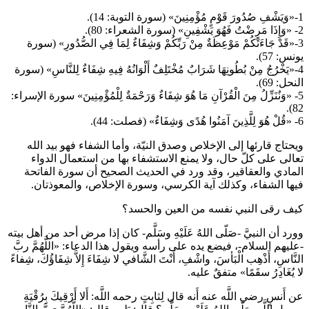
1-«وَيَشْفِ صُدُورَ قَوْمٍ مُؤْمِنِينَ» (سورة التوبة: 14).
2- «وَإِذَا مَرِضْتُ فَهُوَ يَشْفِينِ» (سورة الشعراء: 80).
3-«قَدْ جَاءَتْكُمْ مَوْعِظَةٌ مِنْ رَبِّكُمْ وَشِفَاءٌ لِمَا فِي الصُّدُورِ» (سورة
يونس: 57).
4-«يَخْرُجُ مِنْ بُطُونِهَا شَرَابٌ مُخْتَلِفٌ أَلْوَانُهُ فِيهِ شِفَاءٌ لِلنَّاسِ» (سورة
النحل: 69).
5- «وَنُنَزِّلُ مِنَ الْقُرْآنِ مَا هُوَ شِفَاءٌ وَرَحْمَةٌ لِلْمُؤْمِنِينَ» سورة الإسراء:
82).
6- «قُلْ هُوَ لِلَّذِينَ آمَنُوا هُدًى وَشِفَاءٌ» (فصلت: 44).
ويحتاج قارئها إلى الإخلاص وصدق النيّة، وأما الشفاء فهو بيد الله
تعالى على كلّ حال، ولا يمنع الاستشفاء بها من استعمال الدواء
المادي والعقاقير، وقد ورد في الحديث الصحيح أن سورة الفاتحة
فيها الشفاء، وكذلك آية الكرسي، وسورة الإخلاص، والمعوذتان.
كيف رقى النبي نفسه من العين والحسد؟
وورد أن النبيَّ -صَلّى اللهُ عَلَيْهِ وسَلَّم- كان إذا مرض أحد من أهل بيته
-عليهم السلام-، فيضع يده على رأسه ويقول هذا الدعاء: «اللَّهُمَّ ربَّ
النَّاسِ، أَذْهِب الْبَأسَ، واشْفِ، أَنْتَ الشَّافي لا شِفَاءَ إِلاَّ شِفَاؤُكَ، شِفاءً
لا يُغَادِرُ سقَمًا» متفقٌ عليه.
عن أَنسٍ رضي اللَّه عنه أَنه قال لِثابِتٍ رحمه اللَّه: أَلا أَرْقِيكَ بِرُقْيَةِ