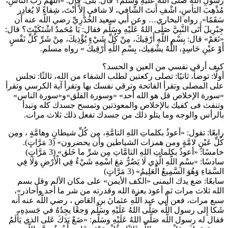
رسولِ اللَّه صَلّى اللهُ عَلَيْهِ وسَلَّم؟ قال: بَلى. قال: «اللَّهُمَّ رَبَّ النَّاسِ،
مُذْهِبَ البَأسِ، اشْفِ أَنتَ الشَّافي، لا شافي إِلاَّ أَنْتَ، شِفاءً لا يُغادِر
سَقَمًا». رواه البخاري… وعن أَبي سعيد الخُدْرِيِّ رضي اللَّه عنه أَن
جِبْرِيلَ أَتَى النَّبِيَّ صَلّى اللهُ عَلَيْهِ وسَلَّم فقال: يَا مُحَمدُ اشْتَكَيْتَ؟ قال:
«نَعَمْ» قال: بِسْمِ اللَّهِ أَرْقِيكَ، مِنْ كُلِّ شَيْءٍ يُؤْذِيكَ، مِنْ شَرِّ كُلِّ نَفْسٍ
أَوْ عيْنِ حَاسِدٍ، اللَّهُ يشْفِيك، بِسْمِ اللَّهِ أَرْقِيكَ » رواه مسلم.
كيف أرقي نفسي من العين و الحسد؟
أولًا: توضأ، ثانيًا: تصلى ركعتين لطلب الشفاء من الله، ثالثًا: تجلس
على المصلى وتقرأ الفاتحة وترقي نفسك بها وتقرأ آية الكرسي وتقرأ
«سورة الإخلاص قل هو الله أحد» «وسورة الفلق»و«سورة الناس»
وتنفث فى كفيك بالإخلاص والمعوذتين وتمسح جسدك كله وتبدأ
بالرأس والوجه وما يتلو ذلك من جسدك تفعل ذلك ثلاث مرات.
رابعًا: تقول: «أعوذُ بكلماتِ اللهِ التامَّةِ، مِن كُلِّ شيطانٍ وهامَّةٍ ، ومِن
كُلِّ عَيْنٍ لامَّةٍ ومن همزات الشياطين وأن يحضرون» (3 مَرَّاتٍ).
خامسًا: «أعوذُ بكلماتِ اللهِ التامَّاتِ مِن شرِّ ما خَلق» (3 مَرَّاتٍ)
سادسًا: «بسْمِ اللَّهِ الَّذِي لَا يَضُرُّ مَعَ اسْمِهِ شَيْءٌ فِي الْأَرْضِ وَلَا فِي
السَّمَاءِ وَهُوَ السَّمِيعُ الْعَلِيمُ» (3 مَرَّاتٍ)
سابعًا: ضع يدك اليمنى «الكف الأيمن» على مكان الألم وقل بسم
الله ثلاث مرات ثم أعوذ بعزة الله وقدرته من شر ما أجد وأحاذر»،
سبع مرات، فعن أَبي عبد اللَّهِ عثمانَ بنِ العَاصِ ، رضي اللَّه عنه أَنه
شَكا إِلى رسول اللَّه صَلّى اللهُ عَلَيْهِ وسَلَّم وَجعًا يجِدُهُ في جَسدِهِ،
فقال له رسول اللَّه صَلّى اللهُ عَلَيْهِ وسَلَّم: «ضَعْ يَدَكَ عَلى الذي يَأْلَمُ