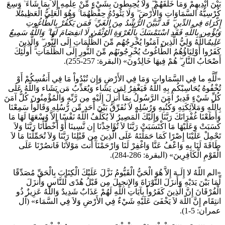
بَيْنَ أَيْدِيهِمْ وَمَا خَلْفَهُمْ ۖ وَلَا يُحِيطُونَ بِشَيْءٍ مِّنْ عِلْمِهِ إِلَّا بِمَا شَاءَ ۚ وَسِعَ
كُرْسِيُّهُ السَّمَاوَاتِ وَالْأَرْضَ ۖ وَلَا يَئُودُهُ حِفْظُهُمَا ۚ وَهُوَ الْعَلِيُّ الْعَظِيمُ
لَا
إِكْرَاهَ فِي الدِّينِ ۖ قَد تَّبَيَّنَ الرُّشْدُ مِنَ الْغَيِّ ۚ فَمَن يَكْفُرْ بِالطَّاغُوتِ
وَيُؤْمِن بِاللَّهِ فَقَدِ اسْتَمْسَكَ بِالْعُرْوَةِ الْوُثْقَىٰ لَا انفِصَامَ لَهَا ۗ وَاللَّهُ سَمِيعٌ
عَلِيمٌ
اللَّهُ وَلِيُّ الَّذِينَ آمَنُوا يُخْرِجُهُم مِّنَ الظُّلُمَاتِ إِلَى النُّورِ ۖ وَالَّذِينَ
كَفَرُوا أَوْلِيَاؤُهُمُ الطَّاغُوتُ يُخْرِجُونَهُم مِّنَ النُّورِ إِلَى الظُّلُمَاتِ ۗ أُولَٰئِكَ
أَصْحَابُ النَّارِ ۖ هُمْ فِيهَا خَالِدُونَ» (البقرة: 257-255).
«لِّلَّهِ ما فِي السَّمَاواتِ وَمَا فِي الأَرْضِ وَإِن تُبْدُواْ مَا فِي أَنفُسِكُمْ أَوْ
تُخْفُوهُ يُحَاسِبْكُم بِهِ اللّهُ فَيَغْفِرُ لِمَن يَشَاء وَيُعَذِّبُ مَن يَشَاء وَاللّهُ عَلَى
كُلِّ شَيْءٍ قَدِيرٌ آمَنَ الرَّسُولُ بِمَا أُنزِلَ إِلَيْهِ مِن رَّبِّهِ وَالْمُؤْمِنُونَ كُلٌّ آمَنَ
بِاللّهِ وَمَلآئِكَتِهِ وَكُتُبِهِ وَرُسُلِهِ لاَ نُفَرِّقُ بَيْنَ أَحَدٍ مِّن رُّسُلِهِ وَقَالُواْ سَمِعْنَا
وَأَطَعْنَا غُفْرَانَكَ رَبَّنَا وَإِلَيْكَ الْمَصِيرُ لاَ يُكَلِّفُ اللّهُ نَفْسًا إِلاَّ وُسْعَهَا لَهَا مَا
كَسَبَتْ وَعَلَيْهَا مَا اكْتَسَبَتْ رَبَّنَا لاَ تُؤَاخِذْنَا إِن نَّسِينَا أَوْ أَخْطَأْنَا رَبَّنَا وَلاَ
تَحْمِلْ عَلَيْنَا إِصْرًا كَمَا حَمَلْتَهُ عَلَى الَّذِينَ مِن قَبْلِنَا رَبَّنَا وَلاَ تُحَمِّلْنَا مَا لاَ
طَاقَةَ لَنَا بِهِ وَاعْفُ عَنَّا وَاغْفِرْ لَنَا وَارْحَمْنَآ أَنتَ مَوْلاَنَا فَانصُرْنَا عَلَى
الْقَوْمِ الْكَافِرِينَ» (البقرة: 286-284).
«الم اللّهُ لا إِلَـهَ إِلاَّ هُوَ الْحَيُّ الْقَيُّومُ نَزَّلَ عَلَيْكَ الْكِتَابَ بِالْحَقِّ مُصَدِّقًا
لِّمَا بَيْنَ يَدَيْهِ وَأَنزَلَ التَّوْرَاةَ وَالإِنجِيلَ مِن قَبْلُ هُدًى لِّلنَّاسِ وَأَنزَلَ
الْفُرْقَانَ إِنَّ الَّذِينَ كَفَرُواْ بِآيَاتِ اللّهِ لَهُمْ عَذَابٌ شَدِيدٌ وَاللّهُ عَزِيزٌ ذُو
انتِقَام إِنَّ اللّهَ لاَ يَخْفَىَ عَلَيْهِ شَيْءٌ فِي الأَرْضِ وَلاَ فِي السَّمَاء» (آل
عمران: 5-1).