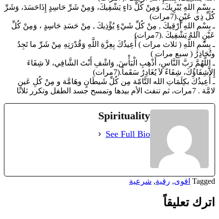
ـ بِسْمِ اللهِ يُبْرِيكَ، وَمِنْ كُلِّ دَاءٍ يَشْفِيكَ، وَمِنْ شَرِّ حَاسِدٍ إِذَاحَسَدَ، وَشَرِّ
كُلِّ ذِي عَيْنٍ.(7مرات)
ـ بِسْمِ اللهِ أَرْقِيكَ , مِنْ كُلِّ شَيْءٍ يُؤْذِيكَ , مِنْ حَسَدِ حَاسِدٍ ، وَمِنْ كُلِّ
عَيْنٍ اللهُ يَشْفِيكَ .(7مرات)
ـ بِسْمِ اللَّهِ ( ثلاث مرات ) أُعِيذُكَ بِعِزَّةِ اللَّهِ وَقُدْرَتِهِ مِنْ شَرِّ ما تَجِدُ
وتُحَاذِرُ ( سبع مرات )
ـ اللَّهُمَّ رَبَّ النَّاسِ، أَذْهِبِ الْبَأْسَ, وَاشْفِ أَنْتَ الشَّافِي، لاَ شِفَاءَ
إِلاَّشِفَاؤُكَ، شِفَاءً لاَ يُغَادِرُ سَقَماً.(7مرات)
ـ أُعِيذُكَ بكِلَمَاتِ الله التَّامّة مِن كُلِّ شَيطَانٍ وهَامَّة و مِنْ كُلِ عَينٍ
لامَّة . 7مرات، ثم تنفث الأم بيدها وتمسح جسد الطفل وتكرر ثلاثا
Spirituality
See Full Bio
Tagged
اقوى
,
رقية
,
شرعية
اترك تعليقاً