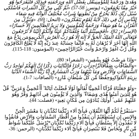
وَهُدىً وَرَحْمَةٌ لِلْمُؤْمِنِينَ
قُلْ بِفَضْلِ اللَّهِ وَبِرَحْمَتِهِ فَبِذلِكَ فَلْيَفْرَحُوا هُوَ
خَيْرٌ مِمَّا يَجْمَعُونَ» (يونس: 58-57) «ثُمَّ كُلِي مِنْ كُلِّ الثَّمَراتِ فَاسْلُكِي
سُبُلَ رَبِّكِ ذُلُلًا يَخْرُجُ مِنْ بُطُونِها شَرابٌ مُخْتَلِفٌ أَلْوانُهُ فِيهِ شِفاء
لِلنَّاسِ إِنَّ فِي ذلِكَ لَآيَةً لِقَوْمٍ يَتَفَكَّرُونَ» (النحل: 69). «وَنُنَزِّلُ مِنَ
الْقُرْآنِ ما هُوَ شِفاءٌ وَرَحْمَةٌ لِلْمُؤْمِنِينَ وَلا يَزِيدُ الظَّالِمِينَ إِلاَّ خَسارًا»
(الإسراء: 82). «أَفَحَسِبْتُمْ أَنَّمَا خَلَقْنَاكُمْ عَبَثًا وَأَنَّكُمْ إِلَيْنَا لَا تُرْجَعُونَ
فَتَعَالَى اللَّهُ الْمَلِكُ الْحَقُّ لَا إِلَهَ إِلَّا هُوَ رَبُّ الْعَرْشِ الْكَرِيمِ
وَمَن يَدْعُ مَعَ
اللَّهِ إِلَهًا آخَرَ لَا بُرْهَانَ لَهُ بِهِ فَإِنَّمَا حِسَابُهُ عِندَ رَبِّهِ إِنَّهُ لَا يُفْلِحُ الْكَافِرُونَ
وَقُل رَّبِّ اغْفِرْ وَارْحَمْ وَأَنتَ خَيْرُالرَّاحِمِينَ» (المؤمنون: 118-115).
«وَإِذَا مَرِضْتُ فَهُوَ يِشْفِينِ» (الشعراء: 80).
«وَالصَّافَّاتِ صَفًّا
فَالزَّاجِرَاتِ زَجْرًا فَالتَّالِيَاتِ ذِكْرًا إِنَّ إِلَهَكُمْ لَوَاحِدٌ رَبُّ
السَّمَاوَاتِ وَالْأَرْضِ وَمَا بَيْنَهُمَا وَرَبُّ الْمَشَارِقِ إِنَّا زَيَّنَّا السَّمَاء الدُّنْيَا
بِزِينَةٍ الْكَوَاكِبِ
وَحِفْظًا مِّن كُلِّ شَيْطَانٍ مَّارِدٍ» (الصافات: 7-1).
«وَلَوْ جَعَلْنَاهُ قُرْآنًا أَعْجَمِيًّا لَّقَالُوا لَوْلَا فُصِّلَتْ آيَاتُهُ ۖ أَأَعْجَمِيٌّ وَعَرَبِيٌّ ۗ قُلْ
هُوَ لِلَّذِينَ آمَنُوا هُدًى وَشِفَاءٌ ۖ وَالَّذِينَ لَا يُؤْمِنُونَ فِي آذَانِهِمْ وَقْرٌ وَهُوَ
عَلَيْهِمْ عَمًى ۚ أُولَٰئِكَ يُنَادَوْنَ مِن مَّكَانٍ بَعِيدٍ» (فصلت: 44).
«سَنَفْرُغُ لَكُمْ أَيُّهَا الثَّقَلانِ فَبِأَيِّ آلاء رَبِّكُمَا تُكَذِّبَانِ يَا مَعْشَرَ الْجِنِّ
وَالإِنسِ إِنِ اسْتَطَعْتُمْ أَن تَنفُذُوا مِنْ أَقْطَارِ السَّمَاوَاتِ وَالأَرْضِ فَانفُذُوا
لا تَنفُذُونَ إِلاَّ بِسُلْطَانٍ فَبِأَيِّ آلاء رَبِّكُمَا تُكَذِّبَانِ*يُرْسَلُ عَلَيْكُمَا شُوَاظٌ
مِّن نَّارٍ وَنُحَاسٌ فَلا تَنتَصِرَانِ فَبِأَيِّ آلاء رَبِّكُمَا تُكَذِّبَانِ» (الرحمن: 36-
31).