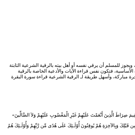
يجوز للمسلم أن يرقي نفسه أو أهل بيته بالرقية الشرعية الثابتة
لأساسية، فتكون نفس قراءة الآيات والأدعية الخاصة بالرقية
جرة مباركة، وأسهل طريقة لـ الرقية الشرعية قراءة سورة البقرة
ِيمَ صِرَاطَ الَّذِينَ أَنْعَمْتَ عَلَيْهِمْ غَيْرِ الْمَغْضُوبِ عَلَيْهِمْ وَلاَ الضَّالِّينَ»
مِن قَبْلِكَ وَبِالآخِرَةِ هُمْ يُوقِنُونَ أُوْلَـئِكَ عَلَى هُدًى مِّن رَّبِّهِمْ وَأُوْلَـئِكَ هُمُ