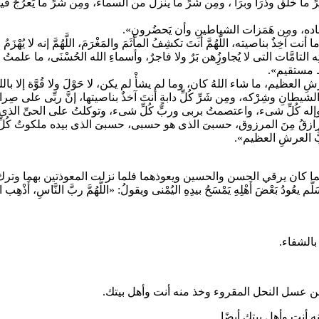
ِن شَرِّ ما خلق وذرَأ وبرَأ ، ومِن شَرِّ ما ينزلُ من السماء، ومِن شَرِّ ما يَعرُجُ 
عباده، ومِن هَمَزات الشياطينِ وأن يَحضُرونِ».
ت آخِذٌ بناصيته، اللَّهُمَّ أنتَ تكشِفُ المأثَمَ والمَغْرَمَ، اللَّهُمَّ إنه لا يُهْ
تامَّات التى لا يُجاوزُِهن بَرٌ ولا فاجرٌ، وأسماءِ الله الحُسْنَى، ما علمتُ م
راط مستقيم».
لعرشِ العظيم، ما شاء اللهُ كان، وما لم يشأْ لم يكن، لا حَوْلَ ولا قُوَّة إلا 
ِّ الشيطانِ وشِرْكه، ومِن شَرِّ كُلِّ دابةٍ أنتَ آخذٌ بناصيتها، إنَّ ربِّى على 
ه كُلِّ شىء، واعتصمتُ بربى وربِّ كُلِّ شىء، وتوكلتُ على الحىِّ الذى لا يموتُ،
زقُ مِنَ المرزوق، حسبىَ الذى هو حسبى، حسبىَ الذى بيده ملكوتُ كُلِّ شىءٍ،
ربُّ العرشِ العظيم».
حينما كان يرقي الحسن والحسين ويعوذهما فلما نزلت المعوذتين بهما وت
عْضَ أَهْلِهِ يَمْسَحُ بيدِهِ اليُمْنى ويقولُ: «اللَّهُمَّ ربَّ النَّاسِ، أَذْهِب الْبَأ
بالشفاء.
 من عسل النحل المقروء وخذ منه أنت وأهل بيتك.
 أنت وأهل بيتك أيضًا.