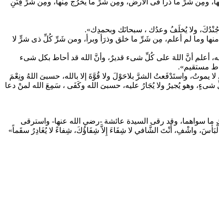
فيها، ومِن شَرِّ ما ذرأ فى الأرض، ومِن شَرِّ ما يخرُج مِنها، ومِن شَرِّ فِتَنِ
زَمُ جُنْدُكَ، ولا يُخلَفُ وعدُك ، سبحانَك وبحمدِك».
نها وما لم أعلم، مِن شَرِّ ما خلق وذرَأ وبرأ، ومن شَرِّ كُلِّ ذى شرٍّ لا
بالله، أعلم أنَّ اللهَ على كُلِّ شىء قديرٌ، وأنَّ الله قد أحاط بكل شىء
صِراط مستقيم».
 واستَدْفَعتُ الشرَّ بلاحَوْلَ ولا قُوَّةَ إلا بالله، حسبىَ اللهُ ونِعْمَ
 وهو يُجيرُ ولا يُجَارُ عليه، حسبىَ الله وكَفَى ، سَمِعَ الله لمنْ دعا
رك ما سواهما، وقد رقى السيدة عائشة -رضي الله عنها- واسترقى
سَ، واشْفِ، أَنْتَ الشَّافي لا شِفَاءَ إِلاَّ شِفَاؤُكَ، شِفاءً لا يُغَادِرُ سقَماً»