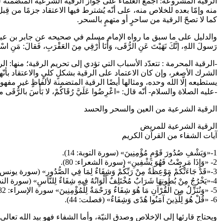
الرقية المشروعة: أجمع العلماء على جواز الرقية الشرعية المتضمنة للآ
منه وإمّا بعده للخلاص منه، على أنّه يُشترط فيها الاعتقاد جزمًا من قِب
كما لا تصحّ الرقية من ساحرٍ أو متهمٍ بالسحر.
والدليل على ما سبق ما رواه الإمام مسلم في صحيحه عن جابر بن عبد الله -رضي الل
رَسولَ اللهِ، إنَّكَ نَهَيْتَ عَنِ الرُّقَى، وَأَنَا أَرْقِي مِنَ العَقْرَبِ، فَقالَ: مَنِ اسْتَطَ
-الرقية المحرمة : تتعدّد الأسباب التي تؤدي إلى تحريم الرقية؛ منها: ال
الشرك الأصغر، وإن كان الاعتماد على الرقية بشكلٍ كليٍ والاعتقاد بأنّ
يستطيعه إلّا الله وحده، ومثالها أيضًا الرقية المتضمنة لألفاظٍ غير
-عليه الصلاة والسلام- أنّه قال: «اعْرِضُوا عَلَيَّ رُقَاكُمْ، لا بَأْسَ بالرُّقَى ما
الرقية الشرعية من العين والسحر والحسد
الرقية الشرعية للمريض
آيات الشفاء من القرآن الكريم
1-«وَيَشْفِ صُدُورَ قَوْمٍ مُؤْمِنِينَ» (سورة التوبة: 14).
2- «وَإِذَا مَرِضْتُ فَهُوَ يَشْفِينِ» (سورة الشعراء: 80).
3-«قَدْ جَاءَتْكُمْ مَوْعِظَةٌ مِنْ رَبِّكُمْ وَشِفَاءٌ لِمَا فِي الصُّدُورِ» (سورة يونس: 57).
4-«يَخْرُجُ مِنْ بُطُونِهَا شَرَابٌ مُخْتَلِفٌ أَلْوَانُهُ فِيهِ شِفَاءٌ لِلنَّاسِ» (سورة النحل: 69).
5- «وَنُنَزِّلُ مِنَ الْقُرْآنِ مَا هُوَ شِفَاءٌ وَرَحْمَةٌ لِلْمُؤْمِنِينَ» سورة الإسراء: 82).
6- «قُلْ هُوَ لِلَّذِينَ آمَنُوا هُدًى وَشِفَاءٌ» (فصلت: 44).
ويحتاج قارئها إلى الإخلاص وصدق النيّة، وأما الشفاء فهو بيد الله تعا