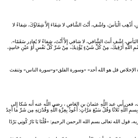
 الْبَأسَ، واشْفِ، أَنْتَ الشَّافي لا شِفَاءَ إِلاَّ شِفَاؤُكَ، شِفاءً لا
البَأسِ، اشْفِ أَنتَ الشَّافي، لا شافي إِلاَّ أَنْتَ، شِفاءً لا يُغادِر سَقَمًا».
ِ أَرْقِيكَ، مِنْ كُلِّ شَيْءٍ يُؤْذِيكَ، مِنْ شَرِّ كُلِّ نَفْسٍ أَوْ عيْنِ حَاسِدٍ،
سورة الإخلاص قل هو الله أحد» «وسورة الفلق»و«سورة الناس» وتنفث
ي عبد اللَّهِ عثمانَ بنِ العَاصِ ، رضي اللَّه عنه أَنه شَكا إِلى
لاثًا وَقُلْ سَبْعَ مَرَّاتٍ: أَعُوذُ بِعِزَّةِ اللَّهِ وَقُدْرَتِهِ مِن شَرِّ مَا أَجِدُ
ء واشربه، قول الله تعالى بسم الله الرحمن الرحيم: «قُلْنَا يَا نَارُ كُونِي بَرْدًا