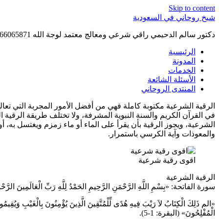
Skip to content
شيخ روحاني في السعودية
دكتور سالم الدحيمي راقي شرعي ومعالج معتمد لوجة الله 0015066065871 WhatsApp | واتس آب .
الرئيسية
المدونة
الخدمات
الأسئلة الشائعة
المنتدى الروحاني
الرقية الشرعية مكتوبة كاملة فهي من أفضل الأمور المجربة التي تعالج
في القرآن الكريم والسنة النبوية المشرفة، ولا تختلف طريقة الرقية
الشرعية، ويجوز الرقية بأن يقرأ على الماء أو ماء زمزم ويغتسل به، 
والمعوذات وآية الكرسي باستمرار.
اقوى رقية شرعية
الرقية الشرعية
سورة الفاتحة: «بِسْمِ اللَّهِ الرَّحْمَنِ الرَّحِيمِ الحَمْدُ لِلَّهِ رَبِّ الْعَالَمِينَ الرَّحْمَنِ ا
«الم ذَلِكَ الْكِتَابُ لاَ رَيْبَ فِيهِ هُدًى لِّلْمُتَّقِينَ الَّذِينَ يُؤْمِنُونَ بِالْغَيْبِ وَيُقِيمُو
الْمُفْلِحُونَ» (البقرة: 1-5).