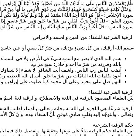
«أَمْ يَحْسُدُونَ النَّاسَ عَلَى مَا آتَاهُمُ اللَّهُ مِن فَضْلِهِ ۖ فَقَدْ آتَيْنَا آلَ إِبْرَاهِيمَ ال
«وَمَثَلُ كَلِمَةٍ خَبِيثَةٍ كَشَجَرَةٍ خَبِيثَةٍ اجْتُثَّتْ مِنْ فَوْقِ الْأَرْضِ ما لَها مِنْ قَرار
سورة الإخلاص: «قُلْ هُوَ اللَّهُ أَحَدٌ اللَّهُ الصَّمَدُ لم يَلِدْ وَلَمْ يُولَدْ وَلَمْ يَكُن لَّهُ
سورة الفلق: «قلْ أَعُوذُ بِرَبِّ الْفَلَقِ من شَرِّ مَا خَلَقَ وَمِن شَرِّ غَاسِقٍ إِذَا وَقَ
سورة الناس: «قلْ أَعُوذُ بِرَبِّ النَّاسِ مَلِكِ النَّاسِ إِلَهِ النَّاسِ مِن شَرِّ الْوَسْ
الرقية الشرعية للشفاء من العين والحسد والامراض
-بسم الله أرقيك، من كل شيءٍ يؤذيك، من شرّ كلّ نفسٍ أو عين حاسدٍ ا
بالله وقدرته من شرّ ما أجد وأحاذر؛ سبع مراتٍ.
أذهب البأس رب الناس، واشف أنت الشافي لا شفاء إلا شفاؤك شفاءً 
أعوذ بكلمات الله التامّات من شرّ ما خلق. أسأل الله العظيم ر
اللهم صلِ على محمد وعلى آل محمد كما صليت على إبراهيم وعلى 
الرقية الشرعية للشفاء
بيّن العلماء المقصود بالرقية في اللغة والاصطلاح، والرقية لغةً: اسمٌ 
الرقية شرعًا: هي اللجوء إلى الله -سبحانه وتعالى- بالدعاء لطلب الشفاء
وتعالى-، والتوجّه إليه بقلبٍ صادقٍ مُوقنٍ بأنّ الشفاء بيده، وأنّ كلّ الأم
حكم الرقية الشرعية
بين العلماء حكم الرقية بناءً على نوعها وحقيقتها، وتفصيل ذلك فيما يلي