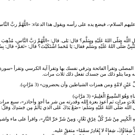
م السلام-، فيضع يده على رأسه ويقول هذا الدعاء: «اللَّهُمَّ ربَّ النَّاسِ، أَذْهِب
للَّه صَلّى اللهُ عَلَيْهِ وسَلَّم؟ قال: بَلى. قال: «اللَّهُمَّ رَبَّ النَّاسِ، مُذْهِبَ 
ّى اللهُ عَلَيْهِ وسَلَّم فقال: يَا مُحَمدُ اشْتَكَيْتَ؟ قال: «نَعَمْ» قال: بِسْمِ اللَّه
س على المصلى وتقرأ الفاتحة وترقي نفسك بها وتقرأ آية الكرسي وتقرأ «
ه وما يتلو ذلك من جسدك تفعل ذلك ثلاث مرات.
ّ عَيْنٍ لامَّةٍ ومن همزات الشياطين وأن يحضرون» (3 مَرَّاتٍ).
 السَّمِيعُ الْعَلِيمُ» (3 مَرَّاتٍ)
مرات ثم أعوذ بعزة الله وقدرته من شر ما أجد وأحاذر»، سبع مرات، فعن أَب
ى اللهُ عَلَيْهِ وسَلَّم: «ضَعْ يَدَكَ عَلى الذي يَأْلَمُ مِن جَسَدِكَ وَقلْ: بِسمِ اللَّهِ ثَ
الْكَبِيرِ مِنْ شَرِّ كُلِّ عِرْقٍ نَعَّارٍ، وَمِنْ شَرِّ حَرِّ النَّارِ»، واقرأ على ما
لاَّ شِفَاؤُكَ، شِفاءً لا يُغَادِرُ سقَمًا» متفقٌ عليه.