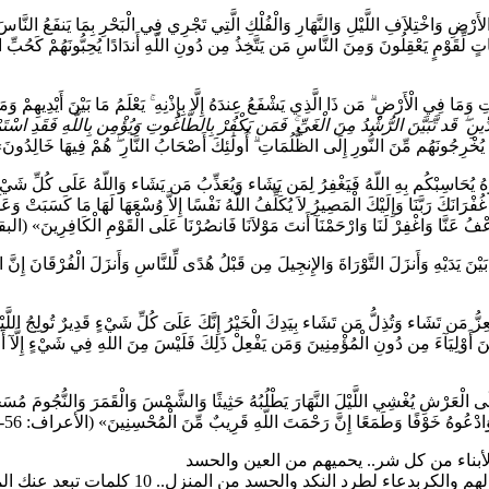
رْضِ وَاخْتِلاَفِ اللَّيْلِ وَالنَّهَارِ وَالْفُلْكِ الَّتِي تَجْرِي فِي الْبَحْرِ بِمَا يَنفَعُ النَّاسَ
قَوْمٍ يَعْقِلُونَ وَمِنَ النَّاسِ مَن يَتَّخِذُ مِن دُونِ اللّهِ أَندَادًا يُحِبُّونَهُمْ كَحُبِّ اللّهِ وَا
َاوَاتِ وَمَا فِي الْأَرْضِ ۗ مَن ذَا الَّذِي يَشْفَعُ عِندَهُ إِلَّا بِإِذْنِهِ ۚ يَعْلَمُ مَا بَيْنَ أَيْدِيهِمْ
ّينِ ۖ قَد تَّبَيَّنَ الرُّشْدُ مِنَ الْغَيِّ ۚ فَمَن يَكْفُرْ بِالطَّاغُوتِ وَيُؤْمِن بِاللَّهِ فَقَدِ اسْتَم
خْرِجُونَهُم مِّنَ النُّورِ إِلَى الظُّلُمَاتِ ۗ أُولَٰئِكَ أَصْحَابُ النَّارِ ۖ هُمْ فِيهَا خَالِدُونَ» (ال
ُحَاسِبْكُم بِهِ اللّهُ فَيَغْفِرُ لِمَن يَشَاء وَيُعَذِّبُ مَن يَشَاء وَاللّهُ عَلَى كُلِّ شَيْءٍ قَدِ
فْرَانَكَ رَبَّنَا وَإِلَيْكَ الْمَصِيرُ لاَ يُكَلِّفُ اللّهُ نَفْسًا إِلاَّ وُسْعَهَا لَهَا مَا كَسَبَتْ وَعَلَيْهَ
اعْفُ عَنَّا وَاغْفِرْ لَنَا وَارْحَمْنَآ أَنتَ مَوْلاَنَا فَانصُرْنَا عَلَى الْقَوْمِ الْكَافِرِينَ» (البقرة: 286
َا بَيْنَ يَدَيْهِ وَأَنزَلَ التَّوْرَاةَ وَالإِنجِيلَ مِن قَبْلُ هُدًى لِّلنَّاسِ وَأَنزَلَ الْفُرْقَانَ إِنَّ
َن تَشَاء وَتُذِلُّ مَن تَشَاء بِيَدِكَ الْخَيْرُ إِنَّكَ عَلَىَ كُلِّ شَيْءٍ قَدِيرٌ تُولِجُ اللَّيْلَ فِ
ِرِينَ أَوْلِيَآءَ مِن دُونِ الْمُؤْمِنِينَ وَمَن يَفْعِلْ ذَلِكَ فَلَيْسَ مِنَ اللهِ فِي شَيْءٍ إِلَّآ
الْعَرْشِ يُغْشِي اللَّيْلَ النَّهَارَ يَطْلُبُهُ حَثِيثًا وَالشَّمْسَ وَالْقَمَرَ وَالنُّجُومَ مُسَخَّرَات
َا وَادْعُوهُ خَوْفًا وَطَمَعًا إِنَّ رَحْمَتَ اللّهِ قَرِيبٌ مِّنَ الْمُحْسِنِينَ» (الأعراف: 56-54).
أبناء من كل شر.. يحميهم من العين والحسد