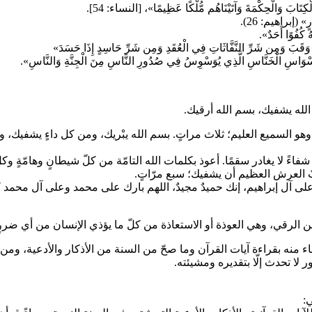
ْكِتَابَ وَالْحِكْمَةَ وَآتَيْنَاهُم مُّلْكًا عَظِيمًا»، [النساء: 54].
ٍ» (إبراهيم: 26).
 كُفُوًا أَحَدٌ».
بَ وَمِن شَرِّ النَّفَّاثَاتِ فِي الْعُقَدِ وَمِن شَرِّ حَاسِدٍ إِذَا حَسَدَ»
وَاسِ الْخَنَّاسِ الَّذِي يُوَسْوِسُ فِي صُدُورِ النَّاسِ مِنَ الْجِنَّةِ وَالنَّاسِ».
لله يشفيك، بسم الله أرقيك.
لا يغادر سقمًا. أعوذ بكلمات الله التامّة من كلّ شيطانٍ وهامّةٍ وكلّ 
بّ العرش العظيم أن يشفيك؛ سبع مرّاتٍ.
آل إبراهيم، إنك حميدٌ مجيدٌ، اللهم بارك على محمد وعلى آل محمد كما
من الرقي، وهي العوذة أو الاستعاذة من كلّ ما يؤذي الإنسان من أي ضررٍ أ
 منه بقراءة آيات القرآن وما صحّ من السنة من الأذكار والأدعية، ومن الأ
ور لا تحدث إلّا بتقديره ومشيئته.
: