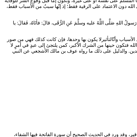
ها المسلم على نفسه أو على غيره، وتكون إمّا قبل وقوع الشر للوقاية
لى الله دون الاعتماد على الرقية فقط؛ إذ إنّها سببٌ من الأسباب فقط،
 صَلَّى اللَّهُ عليه وسلَّمَ عَنِ الرُّقَى، قالَ: فأتَاهُ، فَقالَ: يا
أحد الأسباب وأنّالتأثيرلا يكون بها وحدها، فإن كانت كذلك فهي من صور
لله فتكون حينها من الشرك الأكبر، كمن يلتجئ إلى عبدٍ في أمرٍ لا
 الدين. والدليل على ذلك ما رواه عوف بن مالك الأشجعي عن النبي
قاقير، وقد ورد في الحديث الصحيح أن سورة الفاتحة فيها الشفاء،