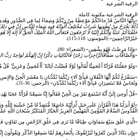
الرقية الشرعية
الرقية الشرعية مكتوبة كاملة
«يأَيُّهَا النَّاسُ قَدْ جاءَتْكُمْ مَوْعِظَةٌ مِنْ رَبِّكُمْ وَشِفاءٌ لِما فِي الصُّدُورِ وَهُدىً و
خَلَقْنَاكُمْ عَبَثًا وَأَنَّكُمْ إِلَيْنَا لَا تُرْجَعُونَ فَتَعَالَى اللَّهُ الْمَلِكُ الْحَقُّ لَا إِلَهَ إِلَّا 
خَيْرُالرَّاحِمِينَ» (المؤمنون: 118-115).
«وَإِذَا مَرِضْتُ فَهُوَ يِشْفِينِ» (الشعراء: 80).
«وَالصَّافَّاتِ صَفًّا
فَالزَّاجِرَاتِ زَجْرًا فَالتَّالِيَاتِ ذِكْرًا إِنَّ إِلَهَكُمْ لَوَاحِدٌ رَبُّ السَّ
«وَلَوْ جَعَلْنَاهُ قُرْآنًا أَعْجَمِيًّا لَّقَالُوا لَوْلَا فُصِّلَتْ آيَاتُهُ ۖ أَأَعْجَمِيٌّ وَعَرَبِيٌّ ۗ 
«سَنَفْرُغُ لَكُمْ أَيُّهَا الثَّقَلانِ فَبِأَيِّ آلاء رَبِّكُمَا تُكَذِّبَانِ يَا مَعْشَرَ الْجِنِّ وَالإ
وَنُحَاسٌ فَلا تَنتَصِرَانِ فَبِأَيِّ آلاء رَبِّكُمَا تُكَذِّبَانِ» (الرحمن: 36-31).
«قُلْ أُوحِيَ إِلَيَّ أَنَّهُ اسْتَمَعَ نَفَرٌ مِنَ الْجِنِّ فَقَالُوا إِنَّا سَمِعْنَا قُرْآَنًا عَجَبًا يَهْدِي 
«لَوْ أَنزَلْنَا هَذَا الْقُرْآنَ عَلَى جَبَلٍ لَّرَأَيْتَهُ خَاشِعًا مُّتَصَدِّعًا مِّنْ خَشْيَةِ اللَّهِ وَتِلْك
الْقُدُّوسُ السَّلَامُ الْمُؤْمِنُ الْمُهَيْمِنُ الْعَزِيزُ الْجَبَّارُ الْمُتَكَبِّرُ سُبْحَانَ اللَّهِ ع
«الَّذِي خَلَقَ سَبْعَ سَمَاوَاتٍ طِبَاقًا مَّا تَرَى فِي خَلْقِ الرَّحْمَنِ مِن تَفَاوُتٍ فَارْجِع
«وَإِن يَكَادُ الَّذِينَ كَفَرُوا لَيُزْلِقُونَكَ بِأَبْصَارِهِمْ لَمَّا سَمِعُوا الذِّكْرَ وَيَقُولُونَ إِنَّهُ ل