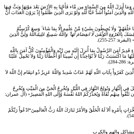
 وَمَا أَنزَلَ اللّهُ مِنَ السَّمَاء مِن مَّاء فَأَحْيَا بِهِ الأرْضَ بَعْدَ مَوْتِهَا وَبَثَّ فِيهَا
لَّذِينَ آمَنُواْ أَشَدُّ حُبًّا لِّلّهِ وَلَوْ يَرَى الَّذِينَ ظَلَمُواْ إِذْ يَرَوْنَ الْعَذَابَ أَنَّ
 وَمَا خَلْفَهُمْ ۖ وَلَا يُحِيطُونَ بِشَيْءٍ مِّنْ عِلْمِهِ إِلَّا بِمَا شَاءَ ۚ وَسِعَ كُرْسِيُّهُ
ْسَكَ بِالْعُرْوَةِ الْوُثْقَىٰ لَا انفِصَامَ لَهَا ۗ وَاللَّهُ سَمِيعٌ عَلِيمٌ
اللَّهُ وَلِيُّ الَّذِينَ
بقرة: 257-255).
يرٌ آمَنَ الرَّسُولُ بِمَا أُنزِلَ إِلَيْهِ مِن رَّبِّهِ وَالْمُؤْمِنُونَ كُلٌّ آمَنَ بِاللّهِ
ا مَا اكْتَسَبَتْ رَبَّنَا لاَ تُؤَاخِذْنَا إِن نَّسِينَا أَوْ أَخْطَأْنَا رَبَّنَا وَلاَ تَحْمِلْ عَلَيْنَا
-284).
 الَّذِينَ كَفَرُواْ بِآيَاتِ اللّهِ لَهُمْ عَذَابٌ شَدِيدٌ وَاللّهُ عَزِيزٌ ذُو انتِقَام إِنَّ اللّهَ لاَ
ي الْنَّهَارِ وَتُولِجُ النَّهَارَ فِي اللَّيْلِ وَتُخْرِجُ الْحَيَّ مِنَ الْمَيِّتِ وَتُخْرِجُ
 أَن تَتَّقُواْ مِنهُم تُقَاةً وَيُحَذِّرُكُمُ اللهُ نَفْسَهُ وُإِلَى اللهِ الْمَصِيرُ» (آل عمران:
ٍ بِأَمْرِهِ أَلاَ لَهُ الْخَلْقُ وَالأَمْرُ تَبَارَكَ اللّهُ رَبُّ الْعَالَمِينَ*ادْعُواْ رَبَّكُمْ