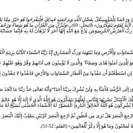
َرَحْمَةٌ لِلْمُؤْمِنِينَ
هُوَ رَبُّ الْعَرْشِ الْكَرِيمِ
وَمَن يَدْعُ مَعَ اللَّهِ إِلَهًا آخَرَ لَا بُرْهَانَ لَهُ بِهِ فَإِنَّمَا حِسَابُه
مَاوَاتِ وَالْأَرْضِ وَمَا بَيْنَهُمَا وَرَبُّ الْمَشَارِقِ إِنَّا زَيَّنَّا السَّمَاء الدُّنْيَا بِزِينَةٍ الْكَ
قُلْ هُوَ لِلَّذِينَ آمَنُوا هُدًى وَشِفَاءٌ ۖ وَالَّذِينَ لَا يُؤْمِنُونَ فِي آذَانِهِمْ وَقْرٌ وَهُوَ عَلَيْه
ِنسِ إِنِ اسْتَطَعْتُمْ أَن تَنفُذُوا مِنْ أَقْطَارِ السَّمَاوَاتِ وَالأَرْضِ فَانفُذُوا لا تَنفُذُونَ إِلا
إِلَى الرُّشْدِ فَآَمَنَّا بِهِ وَلَنْ نُشْرِكَ بِرَبِّنَا أَحَدًا*وَأَنَّهُ تَعَالَى جَدُّ رَبِّنَا مَا اتَّخَذَ ص
َ الْأَمْثَالُ نَضْرِبُهَا لِلنَّاسِ لَعَلَّهُمْ يَتَفَكَّرُونَ هُوَ اللَّهُ الَّذِي لَا إِلَهَ إِلَّا هُوَ عَالِمُ 
َمَّا يُشْرِكُونَ هُوَ اللَّهُ الْخَالِقُ الْبَارِئُ الْمُصَوِّرُ لَهُ الْأَسْمَاء الْحُسْنَى يُسَبِّحُ لَهُ
ِ الْبَصَرَ هَلْ تَرَى مِن فُطُورٍ ثُمَّ ارْجِعِ الْبَصَرَ كَرَّتَيْنِ يَنقَلِبْ إِلَيْكَ الْبَصَرُ خ
َمَجْنُونٌ وَمَا هُوَ إِلَّا ذِكْرٌ لِّلْعَالَمِينَ» (القلم: 52-51).