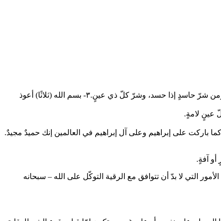
بسم الله الذي لا يضر مع اسمه شيءٌ في الأرض ولا في السماء وهو السميع العليم؛ ثلاث مراتٍ. بسم الله يبْريك، ومن كل داءٍ يشفيك، ومن شرّ حاسدٍ إذا حسد، وشرّ كلّ ذي عينٍ.٣- بسم الله (ثلاثًا) أعوذ
عينٍ لامةٍ.
 باركت على إبراهيم وعلى آل إبراهيم في العالمين إنك حميدٌ مجيدٌ.
و آفةٍ.
مور التي لا بدّ أن تتوافق مع الرقية التوكّل على الله – سبحانه