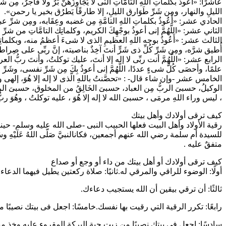
عاشرًا: «أعوذُ بكلماتِ اللهِ التَّامَّاتِ التى لا يُجَاوِزُهُنَّ بَرٌ ولا فاجرٌ، م
الليلِ والنهار، ومِن شَرِّ طَوَارق الليلِ، إلا طارقًا يَطرُق بخير يا رحمن».
الحادي عشر: «أَعُوذُ بكلماتِ اللهِ التامَّةِ مِن غضبه وعِقَابه، ومِن شرِّ 
الثاني عشر: «اللَّهُمَّ إنى أعوذُ بوجْهِكَ الكريم، وكلماتِك التامَّاتِ من شرِّ ما أن
الثالث عشر: «أَعُوذُ بوجه اللهِ العظيمِ الذى لا شىءَ أعظمُ منه، وبكلماتِه ال
أُطيق شرَّه، ومِن شَرِّ كُلِّ ذى شَرٍّ أنتَ آخِذٌ بناصيته، إنَّ ربِّى على صِ
الرابع عشر: «اللَّهُمَّ أنت ربِّى لا إله إلا أنتَ، عليك توكلتُ، وأنتَ ربُّ ا
علمًا، وأحصَى كُلَّ شىءٍ عددًا، اللَّهُمَّ إنى أعوذُ بِكَ مِن شَرِّ نفسى، وشَر
الخامس عشر -وإن شاء قال- : «تحصَّنتُ باللهِ الَّذى لا إله إلا هُوَ، إلهى وإل
الوكيلُ، حسبىَ الربُّ مِن العباد، حسبىَ الخَالِقُ من المخلوق، حسبىَ الرا
، ليس وراء اللهِ مرمَى ، حسبىَ الله لا إله إلا هُوَ ، عليه توكلتُ ، وهُوَ 
كيف ترقى أولادك وأهل بيتك
رقية الأولاد وأهل البيت فعلها الحبيب النبى -صلى الله عليه وسلم- 
للسيدة أم سلمة رضي الله عنهم أجمعين، فكانالنبيَّ صَلّى اللهُ عَلَيْهِ وسَلَّم يعُودُ بَ
متفقٌ عليه .
كيف ترقى أولادك أو أهل بيتك من داء أو وجع أو صداع
أولًا: الوضوء للراقي والمرقي له.ثانيًا: صلاة ركعتين يطيل فيهما الدعاء 
ثالثًا: أن ترقي بيقين أن الله يستجيب دعاءك.
رابعًا: تكرر الرقية التي رقيت بها نفسك.خامسًا: اجعل فى بيتك نصيبًا
سادسًا: اجعل في بيتك نصيبًا من زيت حبة البركة المقروء عليه وخذ منه