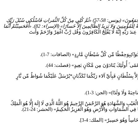
قُلْ بِفَضْلِ اللَّهِ وَبِرَحْمَتِهِ فَبِذلِكَ فَلْيَفْرَحُوا هُوَ خَيْرٌ مِمَّا يَجْمَعُونَ» (يونس: 58-57) «ثُمَّ كُلِي مِنْ كُلِّ الثَّمَراتِ فَاسْلُكِي سُبُلَ رَبِّكِ
ذُلُلًا يَخْرُجُ مِنْ بُطُونِها شَرابٌ مُخْتَلِفٌ أَلْوانُهُ فِيهِ شِفاء لِلنَّاسِ إِنَّ فِي ذلِكَ لَآيَةً لِقَوْمٍ يَتَفَكَّرُونَ» (النحل: 69). «وَنُنَزِّلُ مِنَ الْقُرْآنِ ما هُوَ شِفاءٌ وَرَحْمَةٌ لِلْمُؤْمِنِينَ وَلا يَزِيدُ الظَّالِمِينَ إِلاَّ خَسارًا» (الإسراء: 82). «أَفَحَسِبْتُمْ أَنَّمَا
ُ عِندَ رَبِّهِ إِنَّهُ لَا يُفْلِحُ الْكَافِرُونَ وَقُل رَّبِّ اغْفِرْ وَارْحَمْ وَأَنتَ
وَاكِبِ
وَحِفْظًا مِّن كُلِّ شَيْطَانٍ مَّارِدٍ» (الصافات: 7-1).
ِمْ عَمًى ۚ أُولَٰئِكَ يُنَادَوْنَ مِن مَّكَانٍ بَعِيدٍ» (فصلت: 44).
َّ بِسُلْطَانٍ فَبِأَيِّ آلاء رَبِّكُمَا تُكَذِّبَانِ*يُرْسَلُ عَلَيْكُمَا شُوَاظٌ مِّن نَّارٍ
َاحِبَةً وَلَا وَلَدًا)» (الجن: 3-1).
الْغَيْبِ وَالشَّهَادَةِ هُوَ الرَّحْمَنُ الرَّحِيمُ هُوَ اللَّهُ الَّذِي لَا إِلَهَ إِلَّا هُوَ الْمَلِكُ
 مَا فِي السَّمَاوَاتِ وَالْأَرْضِ وَهُوَ الْعَزِيزُ الْحَكِيمُ» (الحشر: 24-21).
َاسِأً وَهُوَ حَسِيرٌ» [الملك: 4-3].