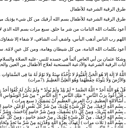
طرق الرقية الشرعية للأطفال
طرق الرقية الشرعية للأطفال بسم الله أرقيك من كل شيء يؤذيك من
أعوذ بكلمات الله التامات من شر ما خلق. سبع مرات بسم الله الذي 
اللهم رب الناس أذهب البأس، واشفِ أنت الشافي، لا شفاء إلا شفاؤك، 
أعوذ بكلمات الله التامة، من كل شيطان وهامة، ومن كل عينٍ لامّة. 
وشكا عثمان بن أبي العاص ألماً في جسده للنبي -عليه الصلاة والسلام- فقال له النبي: (ضَ
آيات الرقية الشرعية والأدعية المستحبة لعلاج الأطفال من العين والح
اللَّهُ لا إِلَهَ إِلا هُوَ الْحَىُّ الْقَيُّومُ لا تَأْخُذُهُ سِنَةٌ وَلا نَوْمٌ لَهُ مَا فِى السَّمَاوَا
وَالأرْضَ وَلا يَئُودُهُ حِفْظُهُمَا وَهُوَ الْعَلِىُّ الْعَظِيمُ .(7مرات)
قُلْ هُوَ اللَّهُ أَحَدٌ * اللَّهُ الصَّمَدُ * لَمْ يَلِدْ وَلَمْ يُولَدْ * وَلَمْ يَكُنْ لَهُ كُفُوًا أَحَدٌ .(7مرات)ـ قُلْ أَعُوذُ بِرَبِّ الْفَلَقِ * مِنْ شَرِّ مَا خَلَقَ * وَمِنْ شَرِّ غَاسِقٍ إِذَا وَقَبَ * وَمِنْ شَرِّ النَّفَّاثَاتِ فِى الْعُقَدِ * وَمِنْ شَرِّ حَاسِدٍ إِذَا حَسَدَ.(7مرا
ـ قُلْ أَعُوذُ بِرَبِّ النَّاسِ * مَلِكِ النَّاسِ * إِلَهِ النَّاسِ * مِنْ شَرِّ الْوَسْوَاسِ الْخ
ـ أَسْأَلُاللهَ العظيمَ, رَبَّ العرشِ العظيمِ أنْ يَشفِيَكَ ( سبع مرات )
ـ بِسْمِ اللَّهِ أَرْقِيكَ, مِنْ كُلِّ شَيْءٍ يُؤْذِيكَ مِنْ شَرِّ كُلِّ نَفْسٍ أَوْعَيْنِ حَاسِدٍ اللَّهُ 
ـ بِسْمِ اللهِ يُبْرِيكَ، وَمِنْ كُلِّ دَاءٍ يَشْفِيكَ، وَمِنْ شَرِّ حَاسِدٍ إِذَاحَسَدَ، وَشَرِّ كُلِّ 
ـ بِسْمِ اللهِ أَرْقِيكَ , مِنْ كُلِّ شَيْءٍ يُؤْذِيكَ , مِنْ حَسَدِ حَاسِدٍ ، وَمِنْ كُلِّ عَيْنٍ ال
ـ بِسْمِ اللَّهِ ( ثلاث مرات ) أُعِيذُكَ بِعِزَّةِ اللَّهِ وَقُدْرَتِهِ مِنْ شَرِّ ما تَجِدُ وت
ـ اللَّهُمَّ رَبَّ النَّاسِ، أَذْهِبِ الْبَأْسَ, وَاشْفِ أَنْتَ الشَّافِي، لاَ شِفَاءَ إِلاَّشِفَاؤُكَ، شِ