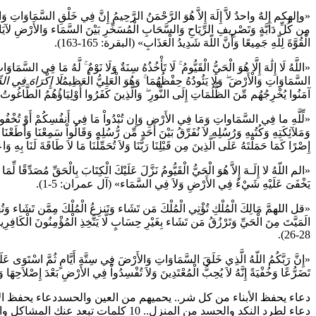
«وإلهكم إلهٌ واحدٌ لاَّ إِلَهَ إِلاَّ هُوَ الرَّحْمَنُ الرَّحِيمُ إِنَّ فِي خَلْقِ السَّمَاوَاتِ وَالأَ
مِن كُلِّ دَآبَّةٍ وَتَصْرِيفِ الرِّيَاحِ وَالسَّحَابِ الْمُسَخِّرِ بَيْنَ السَّمَاء وَالأَرْضِ لآيَاتٍ لِّ
الْقُوَّةَ لِلّهِ جَمِيعًا وَأَنَّ اللّهَ شَدِيدُ الْعَذَابِ» (البقرة: 165-163).
«اللَّهُ لَا إِلَٰهَ إِلَّا هُوَ الْحَيُّ الْقَيُّومُ ۚ لَا تَأْخُذُهُ سِنَةٌ وَلَا نَوْمٌ ۚ لَّهُ مَا فِي السَّم
السَّمَاوَاتِ وَالْأَرْضَ ۖ وَلَا يَئُودُهُ حِفْظُهُمَا ۚ وَهُوَ الْعَلِيُّ الْعَظِيمُ
لَا إِكْرَاهَ فِي الدِ
آمَنُوا يُخْرِجُهُم مِّنَ الظُّلُمَاتِ إِلَى النُّورِ ۖ وَالَّذِينَ كَفَرُوا أَوْلِيَاؤُهُمُ الطَّاغُوتُ يُ
«لِّلَّهِ ما فِي السَّمَاواتِ وَمَا فِي الأَرْضِ وَإِن تُبْدُواْ مَا فِي أَنفُسِكُمْ أَوْ تُخْفُوهُ ي
وَمَلآئِكَتِهِ وَكُتُبِهِ وَرُسُلِهِ لاَ نُفَرِّقُ بَيْنَ أَحَدٍ مِّن رُّسُلِهِ وَقَالُواْ سَمِعْنَا وَأَطَعْنَا غُ
إِصْرًا كَمَا حَمَلْتَهُ عَلَى الَّذِينَ مِن قَبْلِنَا رَبَّنَا وَلاَ تُحَمِّلْنَا مَا لاَ طَاقَةَ لَنَا بِهِ وَ
«الم اللّهُ لا إِلَـهَ إِلاَّ هُوَ الْحَيُّ الْقَيُّومُ نَزَّلَ عَلَيْكَ الْكِتَابَ بِالْحَقِّ مُصَدِّقًا لِّم
يَخْفَىَ عَلَيْهِ شَيْءٌ فِي الأَرْضِ وَلاَ فِي السَّمَاء» (آل عمران: 5-1).
«قل اللهمَّ مَالِكَ الْمُلْكِ تُؤْتِي الْمُلْكَ مَن تَشَاء وَتَنزِعُ الْمُلْكَ مِمَّن تَشَاء وَتُعِزُّ م
الَمَيَّتَ مِنَ الْحَيِّ وَتَرْزُقُ مَن تَشَاء بِغَيْرِ حِسَابٍ لَّا يَتَّخِذِ الْمُؤْمِنُونَ الْكَاف
28-26).
«إِنَّ رَبَّكُمُ اللّهُ الَّذِي خَلَقَ السَّمَاوَاتِ وَالأَرْضَ فِي سِتَّةِ أَيَّامٍ ثُمَّ اسْتَوَى عَلَى 
تَضَرُّعًا وَخُفْيَةً إِنَّهُ لاَ يُحِبُّ الْمُعْتَدِينَ وَلاَ تُفْسِدُواْ فِي الأَرْضِ بَعْدَ إِصْلاَحِه
دعاء يحفظ الأبناء من كل شر.. يحميهم من العين والحسددعاء يحفظ ال
دعاء لطرد النكد والحسد من المنزل.. 10 كلمات تبعد عنك المشاكل والهم والكربدعاء لطرد النكد والحسد من المنزل.. 10 كلمات تبعد عنك المشاكل والهم والكرب