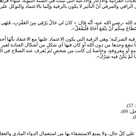
يات القرآنية والأذكار والأدعية التي ثبتت في السنة النبوية، سواءً قرأ
ل الراقي والمرقي أنّ التأثير لا يكون بالرقية وإنّما بالاعتماد والتوكل ع
ه عنه- أنّه قال: « كانَ لي خَالٌ يَرْقِي مِنَ العَقْرَبِ، فَنَهَى رَسولُ اللهِ
اعَ مِنكُم أَنْ يَنْفَعَ أَخَاهُ فَلْيَفْعَلْ».
رقية الشركية؛ وهي الرقية التي يكون الاعتماد عليها مع الاعتقاد بأنّها 
ها تنفع وحدها من دون الله أو كان فيها أي شكلٍ من أشكال العبادة لغير ا
 مفهومةٍ أو معروفةٍ، وخاصةً إن كانت من شخصٍ لم يُعرف عنه الصلاح في
 لَمْ يَكُنْ فيه شِرْكٌ».
لى على كلّ حال، ولا يمنع الاستشفاء بها من استعمال الدواء المادي والع