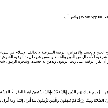
 العين والحسد والامراض، الرقية الشرعية لا تخالف الإسلام في شيء، و
 الشرعية للأطفال من العين والحسد والمس عن طريقة الرقية الشرعية ا
أو أن يقرأ الرقية على زيت الزيتون ويدهن به جسده، وشجرة الزيتون ش
لرَّحِيمِ مَالِكِ يَوْمِ الدِّينِ إِيَّاكَ نَعْبُدُ وَإِيَّاكَ نَسْتَعِينُ اهدِنَا الصِّرَاطَ الْمُسْتَق
نَ الصَّلاةَ وَمِمَّا رَزَقْنَاهُمْ يُنفِقُونَ والَّذِينَ يُؤْمِنُونَ بِمَا أُنزِلَ إِلَيْكَ وَمَا أُنزِلَ 