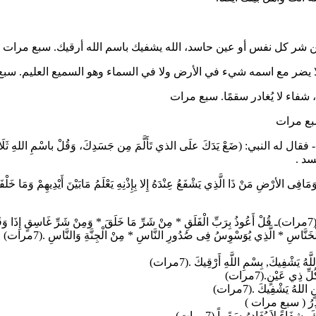
 شر كل نفس أو عين حاسد، الله يشفيك باسم الله أرقيك. سبع مرات
لا يضر مع اسمه شيء في الأرض ولا في السماء وهو السميع العليم. سب
شفاء لا يُغادر سقمًا. سبع مرات
سبع مرات
عْ يَدَكَ علَى الذي تَأَلَّمَ مِن جَسَدِكَ، وَقُلْ باسْمِ اللهِ ثَلَاثًا، وَقُلْ سَبْ
سد .
تِ وَمَافِى الأرْضِ مَنْ ذَا الَّذِي يَشْفَعُ عِنْدَهُ إِلا بِإِذْنِهِ يَعْلَمُ مَابَيْنَ أَيْدِيهِمْ وَمَا
ت)
َنَّاسِ * الَّذِي يُوَسْوِسُ فِى صُدُورِ النَّاسِ * مِنْ الْجِنَّةِ وَالنَّاسِ .(7مرات)
يَشْفِيكَ, بِسْمِ اللَّهِ أَرْقِيكَ .(7مرات)
ذِي عَيْنٍ.(7مرات)
لهُ يَشْفِيكَ .(7مرات)
ُحَاذِرُ ( سبع مرات )
فَاءً لاَ يُغَادِرُ سَقَماً.(7مرات)