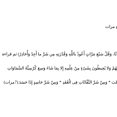
ع مرات
عَ مَرَّاتٍ أَعُوذُ باللَّهِ وَقُدْرَتِهِ مِن شَرِّ ما أَجِدُ وَأُحَاذِرُ) ثم قراءة
 خَلْفَهُمْ وَلا يُحِيطُونَ بِشَىْءٍ مِنْ عِلْمِهِ إِلا بِمَا شَاءَ وَسِعَ كُرْسِيُّهُ السَّمَاوَاتِ