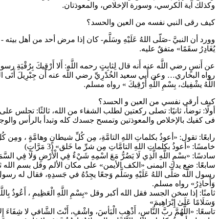
وكذلك آية الكرسي، وسورة الإخلاص، والمعوذتان.
كيف رقى النبي نفسه من العين والحسد؟
وورد أن النبيَّ -صَلّى اللهُ عَلَيْهِ وسَلَّم- كان إذا مرض أحد من أهل بيته -عليه
يُغَادِرُ سقَمًا» متفقٌ عليه.
عن أَنسٍ رضي اللَّه عنه أَنه قال لِثابِتٍ رحمه اللَّه: أَلا أَرْقِيكَ بِرُقْيَةِ رسولِ ا
رواه البخاري… وعن أَبي سعيد الخُدْرِيِّ رضي اللَّه عنه أَن جِبْرِيلَ أَتَى النَّبِيَّ صَل
اللَّهُ يشْفِيك، بِسْمِ اللَّهِ أَرْقِيكَ » رواه مسلم.
كيف أرقي نفسي من العين و الحسد؟
أولًا: توضأ، ثانيًا: تصلى ركعتين لطلب الشفاء من الله، ثالثًا: تجل
فى كفيك بالإخلاص والمعوذتين وتمسح جسدك كله وتبدأ بالرأس والوج
رابعًا: تقول: «أعوذُ بكلماتِ اللهِ التامَّةِ، مِن كُلِّ شيطانٍ وهامَّةٍ ، ومِن كُلِ
خامسًا: «أعوذُ بكلماتِ اللهِ التامَّاتِ مِن شرِّ ما خَلق» (3 مَرَّاتٍ)
سادسًا: «بسْمِ اللَّهِ الَّذِي لَا يَضُرُّ مَعَ اسْمِهِ شَيْءٌ فِي الْأَرْضِ وَلَا فِي السَّمَاءِ وَهُوَ
سابعًا: ضع يدك اليمنى «الكف الأيمن» على مكان الألم وقل بسم الله ثلاث 
رسول اللَّه صَلّى اللهُ عَلَيْهِ وسَلَّم وَجعًا يجِدُهُ في جَسدِهِ، فقال له رسول اللَّه صَلّ
وَأُحاذِرُ» رواه مسلم.
ثامنًا: إذا سخن الجسد فقل الله أكبر وقل «بِسْمِ اللَّهِ الْعَظِيمِ ، أَعُوذُ بِاللَّهِ 
وَسَلَامًا عَلَىٰ إِبْرَاهِيمَ»
تاسعًا: «اللَّهُمَّ ربَّ النَّاسِ، أَذْهِب الْبَأسَ، واشْفِ، أَنْتَ الشَّافي لا شِفَاءَ إِ