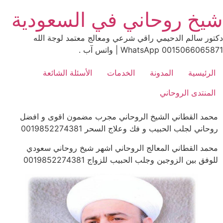
Ski
شيخ روحاني في السعودية
t
conten
دكتور سالم الدحيمي راقي شرعي ومعالج معتمد لوجة الله
0015066065871 WhatsApp | واتس آب .
الرئيسية
المدونة
الخدمات
الأسئلة الشائعة
المنتدى الروحاني
محمد القطاني الشيخ الروحاني مجرب مضمون اقوى و افضل
روحاني لجلب الحبيب و فك وعلاج السحر 0019852274381
محمد القطاني المعالج الروحاني اشهر شيخ روحاني سعودي
للوفق بين الزوجين وجلب الحبيب للزواج 0019852274381