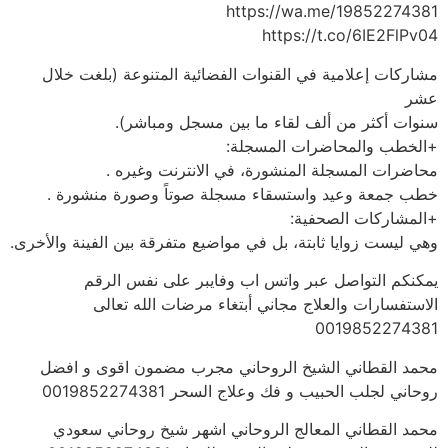
https://wa.me/19852274381
https://t.co/6IE2FlPv04
مشاركات إعلامية في القنوات الفضائية المتنوعة (بلغت خلال
عشر
سنوات أكثر من ألف لقاء ما بين مسجل ومباشر).
+الخطب والمحاضرات المسجلة:
محاضرات المسجلة المنشورة، في الانترنت وغيره .
خطب جمعة وعيد واستسقاء مسجلة صوتاً وصورة منشورة .
+المشاركات الصحفية:
وهي ليست زوايا ثابتة، بل في مواضيع متفرقة بين الفينة والأخرى.
يمكنكم التواصل عبر واتس اب وفايبر على نفس الرقم
الاستفسارات والعلاج مجاني أبتغاء مرضات الله تعالى
0019852274381
محمد القطاني الشيخ الروحاني مجرب مضمون اقوى و افضل
روحاني لجلب الحبيب و فك وعلاج السحر 0019852274381
محمد القطاني المعالج الروحاني اشهر شيخ روحاني سعودي