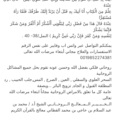
عِنْدَهُ
عِلْمٌ مِنَ الْكِتَابِ أَنَا آتِيكَ بِهِ قَبْلَ أَنْ يَرْتَدَّ إِلَيْكَ طَرْفُكَ فَلَمَّا رَآهُ
مُسْتَقِرًّا
عِنْدَهُ قَالَ هَذَا مِنْ فَضْلِ رَبِّي لِيَبْلُوَنِي أَأَشْكُرُ أَمْ أَكْفُرُ وَمَنْ شَكَرَ
فَإِنَّمَا يَشْكُرُ
لِنَفْسِهِ وَمَنْ كَفَرَ فَإِنَّ رَبِّي غَنِيٌّ كَرِيمٌ ) النمل/38- 40 .
يمكنكم التواصل عبر واتس اب وفايبر على نفس الرقم
الاستفسارات والعلاج مجاني أبتغاء مرضات الله تعالى
0019852274381
روحاني فلكي بفضل الله وحسن عونه نقوم بحل جميع المشاكل
الروحانية
السحر العلوي والسفلي , العين , الصرع , المس,جلب الحبيب , رد
المطلقة القبول و الجاه, تزويج البائر …وبصفة
عامة كل ما تعلق بالامراض الروحانية مجاناُ ابتغاء مرضات الله
تعالى
الــخــبــيــر الــمــعالــج الــروحــانــي الشيخ أ.د / محمد بن
عبد السلام بن حاجي بن محمد القطاني معالج بالقرآن الكريم