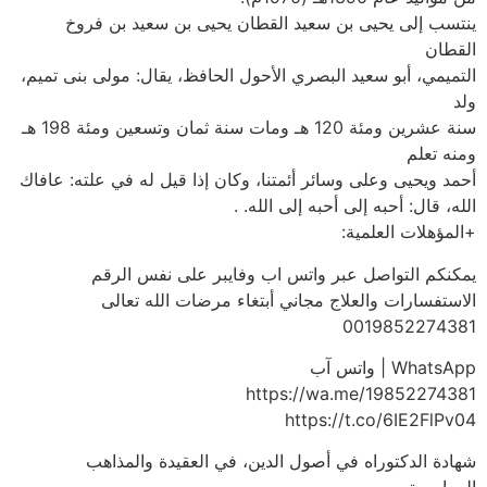
ينتسب إلى يحيى بن سعيد القطان يحيى بن سعيد بن فروخ
القطان
التميمي، أبو سعيد البصري الأحول الحافظ، يقال: مولى بنى تميم،
ولد
سنة عشرين ومئة 120 هـ ومات سنة ثمان وتسعين ومئة 198 هـ
ومنه تعلم
أحمد ويحيى وعلى وسائر أئمتنا، وكان إذا قيل له في علته: عافاك
الله، قال: أحبه إلى أحبه إلى الله. .
+المؤهلات العلمية:
يمكنكم التواصل عبر واتس اب وفايبر على نفس الرقم
الاستفسارات والعلاج مجاني أبتغاء مرضات الله تعالى
0019852274381
WhatsApp | واتس آب
https://wa.me/19852274381
https://t.co/6IE2FlPv04
شهادة الدكتوراه في أصول الدين، في العقيدة والمذاهب