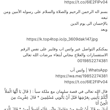
https://t.co/6IE2FlPv04
بسم اله الرحمن الرحيم والصلاة والسلام على رسوله الأمين ومن
تبعه
بالإحسان الى يوم الدين
وبعد
https://k.top4top.io/p_3609dak147.jpg
يمكنكم التواصل عبر واتس اب وفايبر على نفس الرقم
الاستفسارات والعلاج مجاني أبتغاء مرضات الله تعالى
0019852274381
WhatsApp | واتس آب
https://wa.me/19852274381
https://t.co/6IE2FlPv04
قال الله تعالى في قصة سليمان مع ملكة سبأ : ( قَالَ يَا أَيُّهَا الْمَلَأُ
أَيُّكُمْ يَأْتِينِي بِعَرْشِهَا قَبْلَ أَنْ يَأْتُونِي مُسْلِمِينَ * قَالَ عِفْرِيتٌ مِنَ
الْجِنِّ أَنَا
آتِيكَ بِهِ قَبْلَ أَنْ تَقُومَ مِنْ مَقَامِكَ وَإِنِّي عَلَيْهِ لَقَوِيٌّ أَمِينٌ * قَالَ الَّذِي