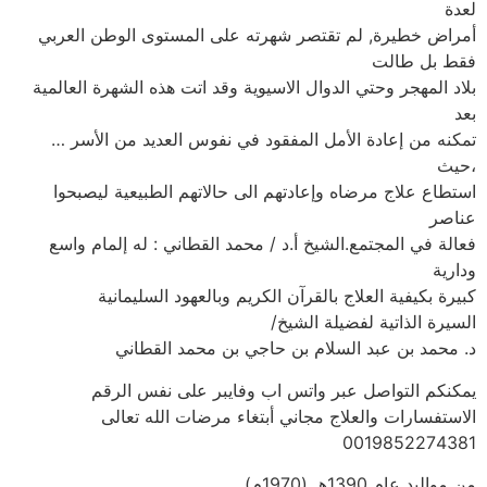
لعدة
أمراض خطيرة, لم تقتصر شهرته على المستوى الوطن العربي
فقط بل طالت
بلاد المهجر وحتي الدوال الاسيوية وقد اتت هذه الشهرة العالمية
بعد
تمكنه من إعادة الأمل المفقود في نفوس العديد من الأسر …
،حيث
استطاع علاج مرضاه وإعادتهم الى حالاتهم الطبيعية ليصبحوا
عناصر
فعالة في المجتمع.الشيخ أ.د / محمد القطاني : له إلمام واسع
ودارية
كبيرة بكيفية العلاج بالقرآن الكريم وبالعهود السليمانية
السيرة الذاتية لفضيلة الشيخ/
د. محمد بن عبد السلام بن حاجي بن محمد القطاني
يمكنكم التواصل عبر واتس اب وفايبر على نفس الرقم
الاستفسارات والعلاج مجاني أبتغاء مرضات الله تعالى
0019852274381
من مواليد عام 1390هـ (1970م).