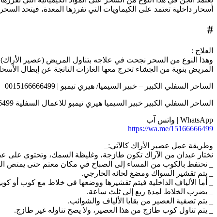
أسحار داخلية تعتمد على الكيماويات التي تفرزها المعدة، فيتحد الس
#
العلاج :
وهذا النوع من السحر نجحت في علاجه بتناول المريض (عصير الأراك)، و
المريض بنوبة من الجشاء تخرج معها الغازات الناتجة عن إبطال الأسحا
الساحر السفلي الكبير – خبير السيميا/ هيري تيمبو | 0015166666499
الساحر السفلي الكبير خبير السيميا هيري تيمبو للاعمال السفلية 0015166666499
WhatsApp | واتس آب
https://wa.me/15166666499
وطريقة عمل عصير الأراك كالآتي:_
نختار عيدان من الآراك تكون طازجة، وغليظة السمك، وتحتوي على عصار
_ نحتفظ بالكوب من المساء إلى الصباح في مكان معتم حتى يمتص السو
_ يتم تقشير السواك ومضغ لحائه الخارجي.
_ أما الألياف الداخلية فيتم تقشيرها ووضعها في خلاط مع كوب أو كوبي
_ يضرب الخلاط لمدة ربع إلى ثلث ساعة.
_ يتم تصفية العصير من بقايا الألياف والشوائب.
_ يتم تناول كوب طازج من هذا العصير، ولا يصح تناوله غير طازج.