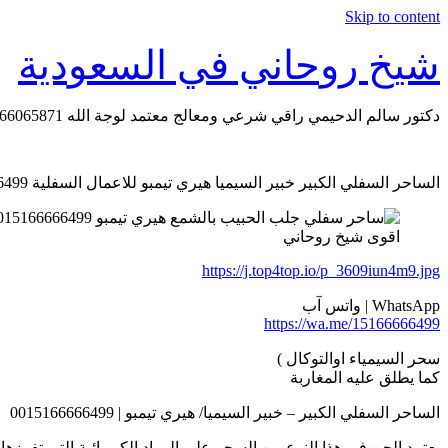
Skip to content
شيخ روحاني في السعودية
دكتور سالم الدحيمي راقي شرعي ومعالج معتمد لوجة الله 0015066065871 WhatsApp | واتس آب .
الساحر السفلي الكبير خبير السيميا هيري تيمبو للاعمال السفلية 0015166666499
اقوى شيخ روحاني
https://j.top4top.io/p_3609iun4m9.jpg
WhatsApp | واتس آب
https://wa.me/15166666499
سحر السيمياء اوالتوكال )
كما يطلق عليه المغاربة
الساحر السفلي الكبير – خبير السيميا/ هيري تيمبو | 0015166666499
يعتمد الجن في هذا النوع من السحر على المواد الكيميائية التي تفر