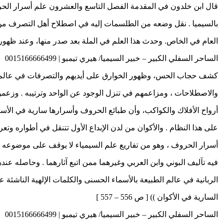
قال ابن خلدون في المقدمة الفصل التاسع والعشرون علم أسرار الحرو
بالسيميا . نقل وضعه من الطلسمات إليه في اصطلاح أهل التصرف من
العام في الخاص. وحدث هذا العلم في الملة بعد صدر منها، وعند ظهور
الساحر السفلي الكبير – خبير السيميا/ هيري تيمبو | 0015166666499
كشف حجاب الحس، وظهور الخوارق على أيديهم والتصرفات في عالم ا
والاصطلاحات ، ومزاعمهم في تنزل الوجود عن الواحد وترتيبه . وزعمو
أرواح الأفلاك والكواكب، وأن طبائع الحروف وأسرارها سارية في الأسم
على هذا النظام . والأكوان من لدن الإبداع الأول تتنقل في أطواره و
أسرار الحروف ، وهو من تفاريع علم السيمياء لا يوقف على موضوعه ول
فيه تآليف البوني وابن العربي وغيرهما ممن اتبع آثارهما . وحاصله ع
الربانية في عالم الطبيعة بالأسماء الحسنى والكلمات الإلهية الناشئة
السارية في الأكوان )) [ ص 556 – 557 ]
الساحر السفلي الكبير – خبير السيميا/ هيري تيمبو | 0015166666499