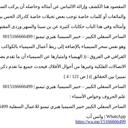
المقصود هنا الكشف وإزالة الالتباس عن أمثاله وحاصله أن يركب السا
والمائعات أو كلمات خاصة توجب بعض تخيلات خاصة كادراك الحس ب
وأمثاله وفي هذا الباب حكايات كثيرة عن بن سينا والسهر وردى المقتول )) [ ص 
الساحر السفلي الكبير – خبير السيميا/ هيري تيمبو | 0015166666499
وهو نفس سحر السيمياء بالإضافة إلى ربط أعمال السيمياء بالكواكب و
القرافي في الفروق : (( الهيمياء وامتيازها عن السيمياء أن ما تقدم يض
الاتصالات الفلكية وغيرها من أحوال الأفلاك فيحدث جميع ما تقدم ذكره
تمييزا بين الحقائق )) [ ص 121 / 4 ]
الساحر السفلي الكبير – خبير السيميا/ هيري تيمبو | 0015166666499
علم الحروف وخواص الأسماء :
الساحر السفلي الكبير خبير السيميا هيري تيمبو للاعمال السفلية 0015166666499
WhatsApp | واتس آب
https://wa.me/15166666499