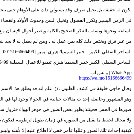
تكون له حقيقة بل تخيل صرف وقد يستولي ذلك على الأوهام حتى يتخي
في الزمن اليسير وتكرر الفصول وتخيل السن وحدوث الأولاد وانقضاء 
الساعة ونحوها ويسلب الفكر الصحيح بالكلية ويصير أحوال الإنسان مع 
من غير فرق ويختص ذلك كله بمن عمل له ، ومن لم يعمل له لا يجد شيئا من ذل
الساحر السفلي الكبير – خبير السيميا/ هيري تيمبو | 0015166666499
الساحر السفلي الكبير خبير السيميا هيري تيمبو للاعمال السفلية 0015166666499
WhatsApp | واتس آب
https://wa.me/15166666499
وقال حاجي خليفة في كشف الظنون : (( اعلم انه قد يطلق هذا الاسم 
وهو المشهور وحاصله إحداث مثالات خيالية في الجو لا وجود لها في ا
صورها في الحس فحينئذ يظهر بعض الصور في جوهر الهواء فتزول سري
ولا مجال لحفظ ما يقبل من الصورة في زمان طويل لرطوبته فيكون سر
كيفية إحداث تلك الصور وعللها فأمر خفي لا اطلاع عليه إلا لأهله وليس