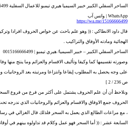
الساحر السفلي الكبير خبير السيميا هيري تيمبو للاعمال السفلية 0015166666499
WhatsApp | واتس آب
https://wa.me/15166666499
قال داود الانطاكي : (( وهو علم باحث عن خواص الحروف افرادا وترك
الهجائية ومادته الأوفاق والتراكيب .
الساحر السفلي الكبير – خبير السيميا/ هيري تيمبو | 0015166666499
وصورته تقسيمها كما وكيفا وتأليف الاقسام والعزائم وما ينتج منها و
على وجه يحصل به المطلوب إيقاعا وانتزاعا ومرتبته بعد الروحانيات والف
ص 236 / 2 ]
ونلاحظ أن أن علم الحروف يشتمل على أكثر من فرع من فروع السحر 
الحروف جمع الاوفاق والاقسام والعزائم والروحانيات الذي ندرجه تحت 
، مع مراعات الطالع الذي يعمل به السحر فلذلك قال الغزالي في رسال
السابعة عشر : (( أما السحر فهو عمل وكلام قد تداولوه بينهم في أوق