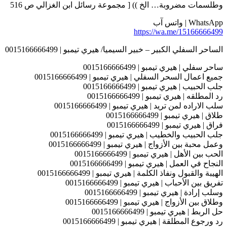
وطلسمات مضروبة… الخ )) [ مجموعة رسائل ابن الغزالي ص 516
WhatsApp | واتس آب
https://wa.me/15166666499
الساحر السفلي الكبير – خبير السيميا/ هيري تيمبو | 0015166666499
ساحر سفلي | هيري تيمبو | 0015166666499
جميع اعمال السحر السفلي | هيري تيمبو | 0015166666499
جلب الحبيب | هيري تيمبو | 0015166666499
رد المطلقه | هيري تيمبو | 0015166666499
سلب الاراده لمن تريد | هيري تيمبو | 0015166666499
طلاق | هيري تيمبو | 0015166666499
فراق | هيري تيمبو | 0015166666499
جلب الحبيب والخطيب | هيري تيمبو | 0015166666499
وعمل محبة بين الأزواج | هيري تيمبو | 0015166666499
الحب بين الأهل | هيري تيمبو | 0015166666499
النجاح في العمل | هيري تيمبو | 0015166666499
الهيبة والقبول ونفاذ الكلمة | هيري تيمبو | 0015166666499
تفريق بين الأحباب | هيري تيمبو | 0015166666499
وسلب إرادة | هيري تيمبو | 0015166666499
وطلاق بين الأزواج | هيري تيمبو | 0015166666499
حل الربط | هيري تيمبو | 0015166666499
رد ورجوع المطلقة | هيري تيمبو | 0015166666499