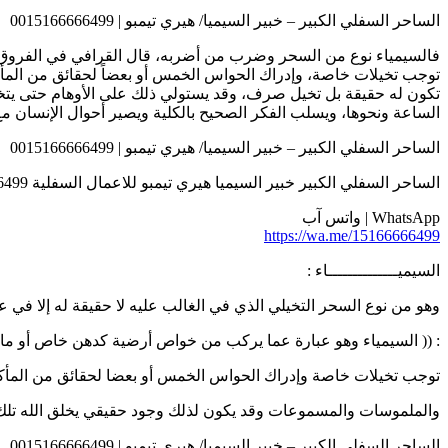
الساحر السفلي الكبير – خبير السيميا/ هيري تيمبو | 0015166666499
فالسيمياء نوع من السحر وضرب من أضربه، قال القرافي في الفروق: 
توجب تخيلات خاصة، وإدراك الحواس الخمس أو بعضاً لحقائق من المأك
تكون له حقيقة بل تخيل صرف، وقد يستولي ذلك على الأوهام حتى يتخ
الساعة ونحوها، ويسلب الفكر الصحيح بالكلية ويصير أحوال الإنسان مع
الساحر السفلي الكبير – خبير السيميا/ هيري تيمبو | 0015166666499
الساحر السفلي الكبير خبير السيميا هيري تيمبو للاعمال السفلية 0015166666499
WhatsApp | واتس آب
https://wa.me/15166666499
السيميــــــــــــــاء :
وهو من نوع السحر التخيلي الذي في الغالب عليه لا حقيقة له إلا في ع
: (( السيمياء وهو عبارة عما يركب من خواص أرضية كدهن خاص أو م
توجب تخيلات خاصة وإدراك الحواس الخمس أو بعضا لحقائق من المأ
والملموسات والمسموعات وقد يكون لذلك وجود حقيقي يخلق الله تلك ال
الساحر السفلي الكبير – خبير السيميا/ هيري تيمبو | 0015166666499