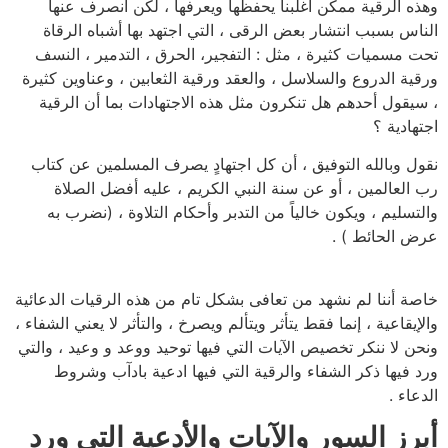
وهذه الرقية ممكن أغلبنا يحفظها ويعرفها ، لكن انصرف عنها
الناس بسبب انتشار بعض الرقى ، التي اجتهد بها أشباه الرقاة
تحت مسميات كثيرة ، مثل : التفجير، الحرق ، التدمير ، النسف
ورقية الدروع والسلاسل ، والعقد ورقية الثعابين ، وعناوين كثيرة
، سيقول أحدهم هل تنكرون مثل هذه الاجتهادات بما أن الرقية
اجتهادية ؟
نقول وبالله التوفيق ، أن كل اجتهادٍ يصرف المسلمين عن كتاب
رب العالمين ، أو عن سنة النبي الكريم ، عليه أفضل الصلاة
والتسليم ، ويكون خالياً من التدبر وأحكام التلاوة ، (نضرب به
عرض الحائط ) .
خاصة أننا لم نشهد من تعافى بشكل تام من هذه الرقيات الدعائية
والإيقاعية ، إنما فقط يتأثر ويتألم ويصرخ ، والتأثر لا يعني الشفاء ،
ونحن لا ننكر تخصيص الآيات التي فيها توحيد ووعد و وعيد ، والتي
ورد فيها ذكر الشفاء والرقية التي فيها ادعية بادآب وشروط
الدعاء .
أبرز السور والآيات والأدعية التي ورد