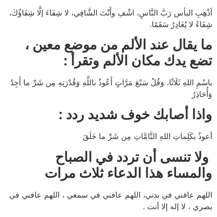
أذْهِبِ البأس رَبَّ النَّاسِ، اشْفِ وأَنْتَ الشَّافِي، لا شِفَاءَ إلَّا شِفَاؤُكَ،
شِفَاءً لا يُغَادِرُ سَقَمًا.
ما يقال عند الألم من موضع معين ،
تضع يدك مكان الألم وتقرأ :
باسْمِ اللهِ ثَلَاثًا، وَقُلْ سَبْعَ مَرَّاتٍ أَعُوذُ باللَّهِ وَقُدْرَتِهِ مِن شَرِّ ما أَجِدُ
وَأُحَاذِرُ
واذا أصابك خوف شديد ردد :
أعوذُ بكَلِماتِ اللهِ التَّامَّاتِ مِن شَرِّ ما خَلَقَ
ولا تنسى أن تردد في الصباح
والمساء هذا الدعاء ثلاث مرات
اللهم عافني في بدني، اللهم عافني في سمعي ، اللهم عافني في
بصري ، لا إله إلا أنت .