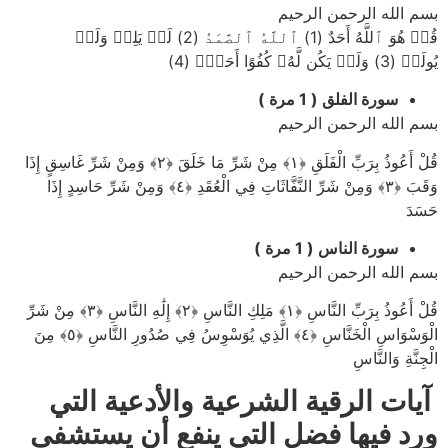
بسم الله الرحمن الرحيم
قُلۡ هُوَ ٱللَّهُ أَحَدٌ (1) ٱللَّهُ ٱلصَّمَدُ (2) لَمۡ يَلِدۡ وَلَمۡ
يُولَدۡ (3) وَلَمۡ يَكُن لَّهُۥ كُفُوًا أَحَدُۢ (4)
سورة الفلق ( 1 مرة )
بسم الله الرحمن الرحيم
قُلْ أَعُوذُ بِرَبِّ الْفَلَقِ ﴿۱﴾ مِنْ شَرِّ مَا خَلَقَ ﴿۲﴾ وَمِنْ شَرِّ غَاسِقٍ إِذَا
وَقَبَ ﴿۳﴾ وَمِنْ شَرِّ النَّفَّاثَاتِ فِي الْعُقَدِ ﴿٤﴾ وَمِنْ شَرِّ حَاسِدٍ إِذَا
حَسَدَ
سورة الناس ( 1 مرة )
بسم الله الرحمن الرحيم
قُلْ أَعُوذُ بِرَبِّ النَّاسِ ﴿۱﴾ مَلِكِ النَّاسِ ﴿۲﴾ إِلَٰهِ النَّاسِ ﴿۳﴾ مِنْ شَرِّ
الْوَسْوَاسِ الْخَنَّاسِ ﴿٤﴾ الَّذِي يُوَسْوِسُ فِي صُدُورِ النَّاسِ ﴿٥﴾ مِنَ
الْجِنَّةِ وَالنَّاسِ
آيات الرقية الشرعية والأدعية التي
ورد فيها فضل التي ينفع أن يستشفى