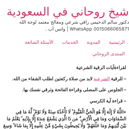
Ski
شيخ روحاني في السعودية
t
conten
دكتور سالم الدحيمي راقي شرعي ومعالج معتمد لوجة الله
0015066065871 WhatsApp | واتس آب .
الرئيسية
المدونة
الخدمات
الأسئلة الشائعة
المنتدى الروحاني
لقراءةآيات الرقية الشرعية
– للرقية
الشرعية
لابد من صلاة ركعتين لطلب الشفاء من الله.
– الجلوس على المصلى وقراءة الفاتحة وترقي نفسك بها.
– قراءة آية الكرسي
«اللَّهُ لَا إِلَٰهَ إِلَّا هُوَ الْحَيُّ الْقَيُّومُ ۚ لَا تَأْخُذُهُ سِنَةٌ وَلَا نَوْمٌ ۚ لَّهُ مَا فِي
السَّمَاوَاتِ وَمَا فِي الْأَرْضِ ۗ مَن ذَا الَّذِي يَشْفَعُ عِندَهُ إِلَّا بِإِذْنِهِ ۚ يَعْلَمُ مَا
بَيْنَ أَيْدِيهِمْ وَمَا خَلْفَهُمْ ۖ وَلَا يُحِيطُونَ بِشَيْءٍ مِّنْ عِلْمِهِ إِلَّا بِمَا شَاءَ ۚ وَسِعَ