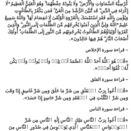
كُرْسِيُّهُ السَّمَاوَاتِ وَالْأَرْضَ ۖ وَلَا يَئُودُهُ حِفْظُهُمَا ۚ وَهُوَ الْعَلِيُّ الْعَظِيمُ*لَا
إِكْرَاهَ فِي الدِّينِ ۖ قَد تَّبَيَّنَ الرُّشْدُ مِنَ الْغَيِّ ۚ فَمَن يَكْفُرْ بِالطَّاغُوتِ
وَيُؤْمِن بِاللَّهِ فَقَدِ اسْتَمْسَكَ بِالْعُرْوَةِ الْوُثْقَىٰ لَا انفِصَامَ لَهَا ۗ وَاللَّهُ سَمِيعٌ
عَلِيمٌ*اللَّهُ وَلِيُّ الَّذِينَ آمَنُوا يُخْرِجُهُم مِّنَ الظُّلُمَاتِ إِلَى النُّورِ ۖ وَالَّذِينَ
كَفَرُوا أَوْلِيَاؤُهُمُ الطَّاغُوتُ يُخْرِجُونَهُم مِّنَ النُّورِ إِلَى الظُّلُمَاتِ ۗ أُولَٰئِكَ
أَصْحَابُ النَّارِ ۖ هُمْ فِيهَا خَالِدُونَ».
– قراءة سورة الإخلاص
«قُلۡ هُوَ ٱللَّهُ أَحَدٌ ٱللَّهُ ٱلصَّمَدُ لَمۡ يَلِدۡ وَلَمۡ يُولَدۡ وَلَمۡ يَكُن
لَّهُۥ كُفُوًا أَحَدُۢ».
– قراءة سورة الفلق
«قُلۡ أَعُوذُ بِرَبِّ ٱلۡفَلَقِ مِن شَرِّ مَا خَلَقَ وَمِن شَرِّ غَاسِقٍ إِذَا وَقَبَ
وَمِن شَرِّ ٱلنَّفَّٰثَٰتِ فِي ٱلۡعُقَدِ وَمِن شَرِّ حَاسِدٍ إِذَا حَسَدَ».
– قراءة سورة الناس
«قُلۡ أَعُوذُ بِرَبِّ ٱلنَّاسِ مَلِكِ ٱلنَّاسِ إِلَٰهِ ٱلنَّاسِ مِن شَرِّ
ٱلۡوَسۡوَاسِ ٱلۡخَنَّاسِ ٱلَّذِي يُوَسۡوِسُ فِي صُدُورِ ٱلنَّاسِ مِنَ