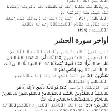
لِلۡإِيمَٰنِ أَنۡ ءَامِنُواْ
بِرَبِّكُمۡ فَـَٔامَنَّاۚ رَبَّنَا فَٱغۡفِرۡ لَنَا ذُنُوبَنَا وَكَفِّرۡ
عَنَّا سَيِّـَٔاتِنَا وَتَوَفَّنَا مَعَ
ٱلۡأَبۡرَارِ (193) رَبَّنَا وَءَاتِنَا مَا وَعَدتَّنَا عَلَىٰ رُسُلِكَ
وَلَا تُخۡزِنَا يَوۡمَ ٱلۡقِيَٰمَةِۖ إِنَّكَ لَا تُخۡلِفُ
ٱلۡمِيعَادَ (194)
أواخر سورة الحشر
لَا يَسۡتَوِيٓ أَصۡحَٰبُ ٱلنَّارِ وَأَصۡحَٰبُ ٱلۡجَنَّةِۚ أَصۡحَٰبُ
ٱلۡجَنَّةِ هُمُ ٱلۡفَآئِزُونَ (20) لَوۡ أَنزَلۡنَا هَٰذَا ٱلۡقُرۡءَانَ
عَلَىٰ جَبَلٖ لَّرَأَيۡتَهُۥ خَٰشِعٗا مُّتَصَدِّعٗا مِّنۡ خَشۡيَةِ ٱللَّهِۚ وَتِلۡكَ
ٱلۡأَمۡثَٰلُ نَضۡرِبُهَا لِلنَّاسِ لَعَلَّهُمۡ
يَتَفَكَّرُونَ (21) هُوَ ٱللَّهُ ٱلَّذِي لَآ إِلَٰهَ إِلَّا هُوَۖ عَٰلِمُ
ٱلۡغَيۡبِ وَٱلشَّهَٰدَةِۖ
هُوَ ٱلرَّحۡمَٰنُ ٱلرَّحِيمُ (22) هُوَ ٱللَّهُ ٱلَّذِي لَآ إِلَٰهَ إِلَّا هُوَ
ٱلۡمَلِكُ ٱلۡقُدُّوسُ ٱلسَّلَٰمُ ٱلۡمُؤۡمِنُ ٱلۡمُهَيۡمِنُ ٱلۡعَزِيزُ
ٱلۡجَبَّارُ ٱلۡمُتَكَبِّرُۚ سُبۡحَٰنَ ٱللَّهِ عَمَّا
يُشۡرِكُونَ (23) هُوَ ٱللَّهُ ٱلۡخَٰلِقُ ٱلۡبَارِئُ ٱلۡمُصَوِّرُۖ لَهُ