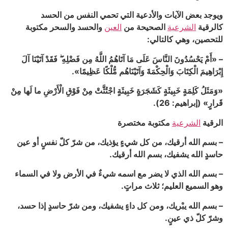
ويوجد بعض الآيات والأدعية التي تحمي النفس من الحسد
ك‎الرقية
الشرعية
الصحيحة من
العين
والحسد والسحر مكتوبة
للتحصين، وهي كالتالي:
– «أَمْ يَحْسُدُونَ النَّاسَ عَلَى مَا آتَاهُمُ اللَّهُ مِن فَضْلِهِ ۖ فَقَدْ آتَيْنَا آلَ
إِبْرَاهِيمَ الْكِتَابَ وَالْحِكْمَةَ وَآتَيْنَاهُم مُّلْكًا عَظِيمًا».
«وَمَثَلُ كَلِمَةٍ خَبِيثَةٍ كَشَجَرَةٍ خَبِيثَةٍ اجْتُثَّتْ مِنْ فَوْقِ الْأَرْضِ ما لَها مِنْ
قَرارٍ» (إبراهيم: 26).
الرقية
الشرعية
مكتوبة مختصرة
– بسم الله أرقيك، من كل شيءٍ يؤذيك، من شرّ كلّ نفسٍ أو عين
حاسدٍ الله يشفيك، بسم الله أرقيك.
– بسم الله الذي لا يضر مع اسمه شيءٌ في الأرض ولا في السماء
وهو السميع العليم؛ ثلاث مراتٍ.
– بسم الله يبْريك، ومن كل داءٍ يشفيك، ومن شرّ حاسدٍ إذا حسد،
وشرّ كلّ ذي عينٍ.