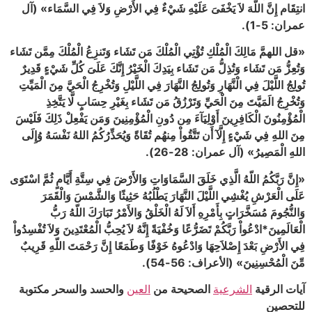
انتِقَام إِنَّ اللّهَ لاَ يَخْفَىَ عَلَيْهِ شَيْءٌ فِي الأَرْضِ وَلاَ فِي السَّمَاء» (آل
عمران: 5-1).
«قل اللهمَّ مَالِكَ الْمُلْكِ تُؤْتِي الْمُلْكَ مَن تَشَاء وَتَنزِعُ الْمُلْكَ مِمَّن تَشَاء
وَتُعِزُّ مَن تَشَاء وَتُذِلُّ مَن تَشَاء بِيَدِكَ الْخَيْرُ إِنَّكَ عَلَىَ كُلِّ شَيْءٍ قَدِيرٌ
تُولِجُ اللَّيْلَ فِي الْنَّهَارِ وَتُولِجُ النَّهَارَ فِي اللَّيْلِ وَتُخْرِجُ الْحَيَّ مِنَ الْمَيِّتِ
وَتُخْرِجُ الَمَيَّتَ مِنَ الْحَيِّ وَتَرْزُقُ مَن تَشَاء بِغَيْرِ حِسَابٍ لَّا يَتَّخِذِ
الْمُؤْمِنُونَ الْكَافِرِينَ أَوْلِيَآءَ مِن دُونِ الْمُؤْمِنِينَ وَمَن يَفْعِلْ ذَلِكَ فَلَيْسَ
مِنَ اللهِ فِي شَيْءٍ إِلَّآ أَن تَتَّقُواْ مِنهُم تُقَاةً وَيُحَذِّرُكُمُ اللهُ نَفْسَهُ وُإِلَى
اللهِ الْمَصِيرُ» (آل عمران: 28-26).
«إِنَّ رَبَّكُمُ اللّهُ الَّذِي خَلَقَ السَّمَاوَاتِ وَالأَرْضَ فِي سِتَّةِ أَيَّامٍ ثُمَّ اسْتَوَى
عَلَى الْعَرْشِ يُغْشِي اللَّيْلَ النَّهَارَ يَطْلُبُهُ حَثِيثًا وَالشَّمْسَ وَالْقَمَرَ
وَالنُّجُومَ مُسَخَّرَاتٍ بِأَمْرِهِ أَلاَ لَهُ الْخَلْقُ وَالأَمْرُ تَبَارَكَ اللّهُ رَبُّ
الْعَالَمِينَ*ادْعُواْ رَبَّكُمْ تَضَرُّعًا وَخُفْيَةً إِنَّهُ لاَ يُحِبُّ الْمُعْتَدِينَ وَلاَ تُفْسِدُواْ
فِي الأَرْضِ بَعْدَ إِصْلاَحِهَا وَادْعُوهُ خَوْفًا وَطَمَعًا إِنَّ رَحْمَتَ اللّهِ قَرِيبٌ
مِّنَ الْمُحْسِنِينَ» (الأعراف: 56-54).
آيات الرقية
الشرعية
الصحيحة من
العين
والحسد والسحر مكتوبة
للتحصين