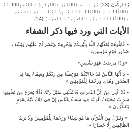
يُشۡرِكُونَ (23) هُوَ ٱللَّهُ ٱلۡخَٰلِقُ ٱلۡبَارِئُ ٱلۡمُصَوِّرُۖ لَهُ
ٱلۡأَسۡمَآءُ ٱلۡحُسۡنَىٰۚ يُسَبِّحُ لَهُۥ مَا فِي ٱلسَّمَٰوَٰتِ
وَٱلۡأَرۡضِۖ وَهُوَ ٱلۡعَزِيزُ ٱلۡحَكِيمُ (24)
الأيات التي ورد فيها ذكر الشفاء
« قَاتِلُوهُمْ يُعَذِّبْهُمُ اللَّهُ بِأَيْدِيكُمْ وَيُخْزِهِمْ وَيَنْصُرْكُمْ عَلَيْهِمْ وَيَشْفِ
صُدُورَ قَوْمٍ مُؤْمِنِينَ»
«وَإِذَا مَرِضْتُ فَهُوَ يَشْفِينِ»
« يَا أَيُّهَا النَّاسُ قَدْ جَاءَتْكُمْ مَوْعِظَةٌ مِنْ رَبِّكُمْ وَشِفَاءٌ لِمَا فِي
الصُّدُورِ وَهُدًى وَرَحْمَةٌ لِلْمُؤْمِنِينَ »
« ثُمَّ كُلِي مِنْ كُلِّ الثَّمَرَاتِ فَاسْلُكِي سُبُلَ رَبِّكِ ذُلُلًا يَخْرُجُ مِنْ بُطُونِهَا
شَرَابٌ مُخْتَلِفٌ أَلْوَانُهُ فِيهِ شِفَاءٌ لِلنَّاسِ إِنَّ فِي ذَلِكَ لَآيَةً لِقَوْمٍ
يَتَفَكَّرُونَ »
« وَنُنَزِّلُ مِنَ الْقُرْآنِ مَا هُوَ شِفَاءٌ وَرَحْمَةٌ لِلْمُؤْمِنِينَ وَلَا يَزِيدُ
الظَّالِمِينَ إِلَّا خَسَارًا »