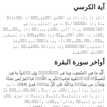
آية الكرسي
ٱللَّهُ لَآ إِلَٰهَ إِلَّا هُوَ ٱلۡحَيُّ ٱلۡقَيُّومُۚ لَا تَأۡخُذُهُۥ
سِنَةٞ وَلَا نَوۡمٞۚ لَّهُۥ مَا فِي ٱلسَّمَٰوَٰتِ وَمَا فِي
ٱلۡأَرۡضِۗ مَن ذَا ٱلَّذِي يَشۡفَعُ عِندَهُۥٓ إِلَّا بِإِذۡنِهِۦۚ
يَعۡلَمُ مَا بَيۡنَ أَيۡدِيهِمۡ وَمَا خَلۡفَهُمۡۖ وَلَا يُحِيطُونَ
بِشَيۡءٖ مِّنۡ عِلۡمِهِۦٓ إِلَّا بِمَا شَآءَۚ وَسِعَ كُرۡسِيُّهُ
ٱلسَّمَٰوَٰتِ وَٱلۡأَرۡضَۖ وَلَا يَـُٔودُهُۥ حِفۡظُهُمَاۚ وَهُوَ
ٱلۡعَلِيُّ ٱلۡعَظِيمُ
أواخر سورة البقرة
لِّلَّهِ مَا فِي ٱلسَّمَٰوَٰتِ وَمَا فِي ٱلۡأَرۡضِۗ وَإِن تُبۡدُواْ مَا فِيٓ
أَنفُسِكُمۡ أَوۡ تُخۡفُوهُ يُحَاسِبۡكُم بِهِ ٱللَّهُۖ فَيَغۡفِرُ لِمَن يَشَآءُ
وَيُعَذِّبُ مَن يَشَآءُۗ وَٱللَّهُ عَلَىٰ كُلِّ شَيۡءٖ قَدِيرٌ (284) ءَامَنَ
ٱلرَّسُولُ بِمَآ أُنزِلَ إِلَيۡهِ مِن رَّبِّهِۦ وَٱلۡمُؤۡمِنُونَۚ كُلٌّ
ءَامَنَ بِٱللَّهِ وَمَلَٰٓئِكَتِهِۦ وَكُتُبِهِۦ وَرُسُلِهِۦ لَا نُفَرِّقُ بَيۡنَ
أَحَدٖ مِّن رُّسُلِهِۦۚ وَقَالُواْ سَمِعۡنَا وَأَطَعۡنَاۖ