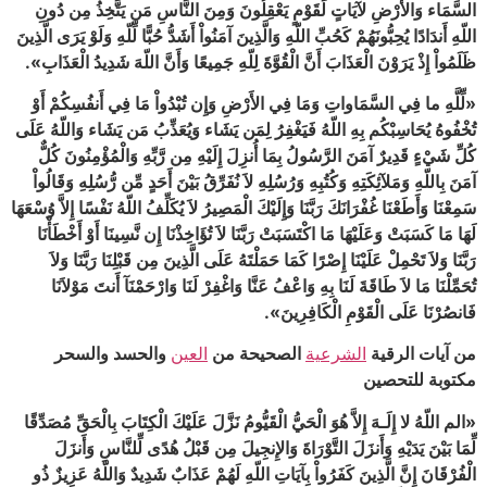
السَّمَاء وَالأَرْضِ لآيَاتٍ لِّقَوْمٍ يَعْقِلُونَ وَمِنَ النَّاسِ مَن يَتَّخِذُ مِن دُونِ
اللّهِ أَندَادًا يُحِبُّونَهُمْ كَحُبِّ اللّهِ وَالَّذِينَ آمَنُواْ أَشَدُّ حُبًّا لِّلّهِ وَلَوْ يَرَى الَّذِينَ
ظَلَمُواْ إِذْ يَرَوْنَ الْعَذَابَ أَنَّ الْقُوَّةَ لِلّهِ جَمِيعًا وَأَنَّ اللّهَ شَدِيدُ الْعَذَابِ».
«لِّلَّهِ ما فِي السَّمَاواتِ وَمَا فِي الأَرْضِ وَإِن تُبْدُواْ مَا فِي أَنفُسِكُمْ أَوْ
تُخْفُوهُ يُحَاسِبْكُم بِهِ اللّهُ فَيَغْفِرُ لِمَن يَشَاء وَيُعَذِّبُ مَن يَشَاء وَاللّهُ عَلَى
كُلِّ شَيْءٍ قَدِيرٌ آمَنَ الرَّسُولُ بِمَا أُنزِلَ إِلَيْهِ مِن رَّبِّهِ وَالْمُؤْمِنُونَ كُلٌّ
آمَنَ بِاللّهِ وَمَلآئِكَتِهِ وَكُتُبِهِ وَرُسُلِهِ لاَ نُفَرِّقُ بَيْنَ أَحَدٍ مِّن رُّسُلِهِ وَقَالُواْ
سَمِعْنَا وَأَطَعْنَا غُفْرَانَكَ رَبَّنَا وَإِلَيْكَ الْمَصِيرُ لاَ يُكَلِّفُ اللّهُ نَفْسًا إِلاَّ وُسْعَهَا
لَهَا مَا كَسَبَتْ وَعَلَيْهَا مَا اكْتَسَبَتْ رَبَّنَا لاَ تُؤَاخِذْنَا إِن نَّسِينَا أَوْ أَخْطَأْنَا
رَبَّنَا وَلاَ تَحْمِلْ عَلَيْنَا إِصْرًا كَمَا حَمَلْتَهُ عَلَى الَّذِينَ مِن قَبْلِنَا رَبَّنَا وَلاَ
تُحَمِّلْنَا مَا لاَ طَاقَةَ لَنَا بِهِ وَاعْفُ عَنَّا وَاغْفِرْ لَنَا وَارْحَمْنَآ أَنتَ مَوْلاَنَا
فَانصُرْنَا عَلَى الْقَوْمِ الْكَافِرِينَ».
من آيات ‎الرقية
الشرعية
الصحيحة من
العين
والحسد والسحر
مكتوبة للتحصين
«الم اللّهُ لا إِلَـهَ إِلاَّ هُوَ الْحَيُّ الْقَيُّومُ نَزَّلَ عَلَيْكَ الْكِتَابَ بِالْحَقِّ مُصَدِّقًا
لِّمَا بَيْنَ يَدَيْهِ وَأَنزَلَ التَّوْرَاةَ وَالإِنجِيلَ مِن قَبْلُ هُدًى لِّلنَّاسِ وَأَنزَلَ
الْفُرْقَانَ إِنَّ الَّذِينَ كَفَرُواْ بِآيَاتِ اللّهِ لَهُمْ عَذَابٌ شَدِيدٌ وَاللّهُ عَزِيزٌ ذُو