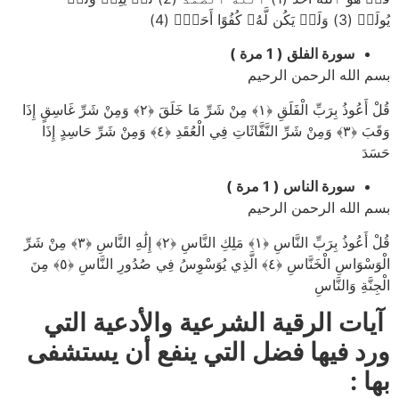
يُولَدۡ (3) وَلَمۡ يَكُن لَّهُۥ كُفُوًا أَحَدُۢ (4)
سورة الفلق ( 1 مرة )
بسم الله الرحمن الرحيم
قُلْ أَعُوذُ بِرَبِّ الْفَلَقِ ﴿۱﴾ مِنْ شَرِّ مَا خَلَقَ ﴿۲﴾ وَمِنْ شَرِّ غَاسِقٍ إِذَا
وَقَبَ ﴿۳﴾ وَمِنْ شَرِّ النَّفَّاثَاتِ فِي الْعُقَدِ ﴿٤﴾ وَمِنْ شَرِّ حَاسِدٍ إِذَا
حَسَدَ
سورة الناس ( 1 مرة )
بسم الله الرحمن الرحيم
قُلْ أَعُوذُ بِرَبِّ النَّاسِ ﴿۱﴾ مَلِكِ النَّاسِ ﴿۲﴾ إِلَٰهِ النَّاسِ ﴿۳﴾ مِنْ شَرِّ
الْوَسْوَاسِ الْخَنَّاسِ ﴿٤﴾ الَّذِي يُوَسْوِسُ فِي صُدُورِ النَّاسِ ﴿٥﴾ مِنَ
الْجِنَّةِ وَالنَّاسِ
آيات الرقية الشرعية والأدعية التي
ورد فيها فضل التي ينفع أن يستشفى
بها :