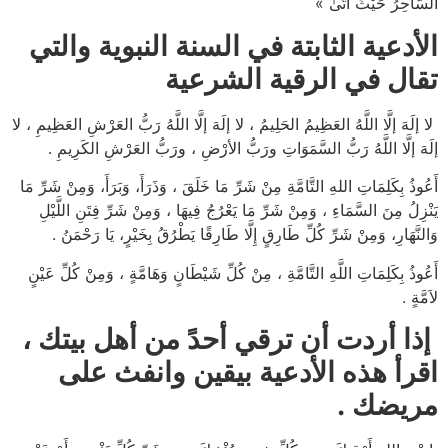
السَّاحِرُ حَيْثُ أَتَىٰ »
الأدعية الثابتة في السنة النبوية والتي
تقال في الرقية الشرعية
لا إلَهَ إلَّا اللَّهُ العَظِيمُ الحَلِيمُ ، لا إلَهَ إلَّا اللَّهُ رَبُّ العَرْشِ العَظِيمِ ، لا
إلَهَ إلَّا اللَّهُ رَبُّ السَّمَوَاتِ ورَبُّ الأرْضِ ، ورَبُّ العَرْشِ الكَرِيمِ .
أَعُوذُ بِكَلِمَاتِ اللهِ التَّامَّةِ مِنْ شَرِّ مَا خَلَقَ ، وَذَرَأَ، وَبَرَأَ، وَمِنْ شَرِّ مَا
يَنْزِلُ مِنَ السَّمَاءِ ، وَمِنْ شَرِّ مَا يَعْرُجُ فِيهَا ، وَمِنْ شَرِّ فِتَنِ اللَّيْلِ
وَالنَّهَارِ، وَمِنْ شَرِّ كُلِّ طَارِقٍ إِلَّا طَارِقًا يَطْرُقُ بِخَيْرٍ، يَا رَحْمَنُ .
أَعُوذُ بِكَلِمَاتِ اللَّهِ التَّامَّةِ ، مِنْ كُلِّ شَيْطَانٍ وَهَامَّةٍ ، وَمِنْ كُلِّ عَيْنٍ
لاَمَّةٍ .
إذا أردت أن ترقي أحدً من أهل بيتك ،
اقرأ هذه الأدعية بيقين وانفث على
مريضك .