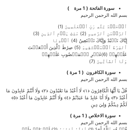
سورة الفاتحة ( 1 مرة )
بسم الله الرحمن الرحيم
ٱلۡحَمۡدُ لِلَّهِ رَبِّ ٱلۡعَٰلَمِينَ (1)
ٱلرَّحۡمَٰنِ ٱلرَّحِيمِ (2) مَٰلِكِ يَوۡمِ ٱلدِّينِ (3)
إِيَّاكَ نَعۡبُدُ وَإِيَّاكَ نَسۡتَعِينُ (4) ٱهۡدِنَا
ٱلصِّرَٰطَ ٱلۡمُسۡتَقِيمَ (5) صِرَٰطَ ٱلَّذِينَ أَنۡعَمۡتَ
عَلَيۡهِمۡ (6)غَيۡرِ ٱلۡمَغۡضُوبِ عَلَيۡهِمۡ
وَلَا ٱلضَّآلِّينَ (7)
سورة الكافرون ( 1 مرة )
بسم الله الرحمن الرحيم
قُلْ يَا أَيُّهَا الْكَافِرُونَ ﴿۱﴾ لَا أَعْبُدُ مَا تَعْبُدُونَ ﴿۲﴾ وَلَا أَنْتُمْ عَابِدُونَ مَا
أَعْبُدُ ﴿۳﴾ وَلَا أَنَا عَابِدٌ مَا عَبَدْتُمْ ﴿٤﴾ وَلَا أَنْتُمْ عَابِدُونَ مَا أَعْبُدُ ﴿٥﴾
لَكُمْ دِينُكُمْ وَلِيَ دِينِ
سورة الاخلاص ( 1 مرة )
بسم الله الرحمن الرحيم
قُلۡ هُوَ ٱللَّهُ أَحَدٌ (1) ٱللَّهُ ٱلصَّمَدُ (2) لَمۡ يَلِدۡ وَلَمۡ