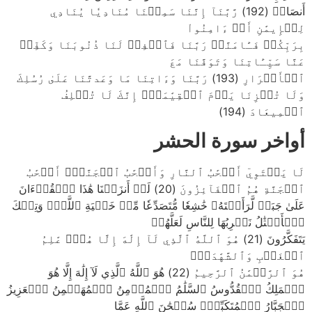
أَنصَارٖ (192) رَّبَّنَآ إِنَّنَا سَمِعۡنَا مُنَادِيٗا يُنَادِي
لِلۡإِيمَٰنِ أَنۡ ءَامِنُواْ
بِرَبِّكُمۡ فَـَٔامَنَّاۚ رَبَّنَا فَٱغۡفِرۡ لَنَا ذُنُوبَنَا وَكَفِّرۡ
عَنَّا سَيِّـَٔاتِنَا وَتَوَفَّنَا مَعَ
ٱلۡأَبۡرَارِ (193) رَبَّنَا وَءَاتِنَا مَا وَعَدتَّنَا عَلَىٰ رُسُلِكَ
وَلَا تُخۡزِنَا يَوۡمَ ٱلۡقِيَٰمَةِۖ إِنَّكَ لَا تُخۡلِفُ
ٱلۡمِيعَادَ (194)
أواخر سورة الحشر
لَا يَسۡتَوِيٓ أَصۡحَٰبُ ٱلنَّارِ وَأَصۡحَٰبُ ٱلۡجَنَّةِۚ أَصۡحَٰبُ
ٱلۡجَنَّةِ هُمُ ٱلۡفَآئِزُونَ (20) لَوۡ أَنزَلۡنَا هَٰذَا ٱلۡقُرۡءَانَ
عَلَىٰ جَبَلٖ لَّرَأَيۡتَهُۥ خَٰشِعٗا مُّتَصَدِّعٗا مِّنۡ خَشۡيَةِ ٱللَّهِۚ وَتِلۡكَ
ٱلۡأَمۡثَٰلُ نَضۡرِبُهَا لِلنَّاسِ لَعَلَّهُمۡ
يَتَفَكَّرُونَ (21) هُوَ ٱللَّهُ ٱلَّذِي لَآ إِلَٰهَ إِلَّا هُوَۖ عَٰلِمُ
ٱلۡغَيۡبِ وَٱلشَّهَٰدَةِۖ
هُوَ ٱلرَّحۡمَٰنُ ٱلرَّحِيمُ (22) هُوَ ٱللَّهُ ٱلَّذِي لَآ إِلَٰهَ إِلَّا هُوَ
ٱلۡمَلِكُ ٱلۡقُدُّوسُ ٱلسَّلَٰمُ ٱلۡمُؤۡمِنُ ٱلۡمُهَيۡمِنُ ٱلۡعَزِيزُ
ٱلۡجَبَّارُ ٱلۡمُتَكَبِّرُۚ سُبۡحَٰنَ ٱللَّهِ عَمَّا