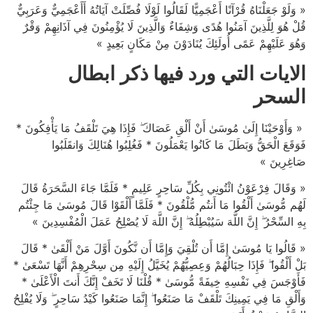
« وَلَوْ جَعَلْنَاهُ قُرْآنًا أَعْجَمِيًّا لَقَالُوا لَوْلَا فُصِّلَتْ آيَاتُهُ أَأَعْجَمِيٌّ وَعَرَبِيٌّ
قُلْ هُوَ لِلَّذِينَ آمَنُوا هُدًى وَشِفَاءٌ وَالَّذِينَ لَا يُؤْمِنُونَ فِي آذَانِهِمْ وَقْرٌ
وَهُوَ عَلَيْهِمْ عَمًى أُولَئِكَ يُنَادَوْنَ مِنْ مَكَانٍ بَعِيدٍ »
الايات التي ورد فيها ذكر ابطال
السحر
« وَأَوْحَيْنَا إِلَىٰ مُوسَىٰ أَنْ أَلْقِ عَصَاكَ ۖ فَإِذَا هِيَ تَلْقَفُ مَا يَأْفِكُونَ *
فَوَقَعَ الْحَقُّ وَبَطَلَ مَا كَانُوا يَعْمَلُونَ * فَغُلِبُوا هُنَالِكَ وَانقَلَبُوا
صَاغِرِينَ »
« وَقَالَ فِرْعَوْنُ ائْتُونِي بِكُلِّ سَاحِرٍ عَلِيمٍ * فَلَمَّا جَاءَ السَّحَرَةُ قَالَ
لَهُم مُّوسَىٰ أَلْقُوا مَا أَنتُم مُّلْقُونَ * فَلَمَّا أَلْقَوْا قَالَ مُوسَىٰ مَا جِئْتُم
بِهِ السِّحْرُ ۖ إِنَّ اللَّهَ سَيُبْطِلُهُ ۖ إِنَّ اللَّهَ لَا يُصْلِحُ عَمَلَ الْمُفْسِدِينَ »
« قَالُوا يَا مُوسَىٰ إِمَّا أَن تُلْقِيَ وَإِمَّا أَن نَّكُونَ أَوَّلَ مَنْ أَلْقَىٰ * قَالَ
بَلْ أَلْقُوا ۖ فَإِذَا حِبَالُهُمْ وَعِصِيُّهُمْ يُخَيَّلُ إِلَيْهِ مِن سِحْرِهِمْ أَنَّهَا تَسْعَىٰ *
فَأَوْجَسَ فِي نَفْسِهِ خِيفَةً مُّوسَىٰ * قُلْنَا لَا تَخَفْ إِنَّكَ أَنتَ الْأَعْلَىٰ *
وَأَلْقِ مَا فِي يَمِينِكَ تَلْقَفْ مَا صَنَعُوا ۖ إِنَّمَا صَنَعُوا كَيْدُ سَاحِرٍ ۖ وَلَا يُفْلِحُ