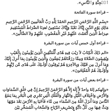
ٱلۡجِنَّةِ وَٱلنَّاسِ».
– قراءة سورة الفاتحة
«بِسْمِ اللَّهِ الرَّحْمَنِ الرَّحِيمِ الحَمْدُ لِلَّهِ رَبِّ الْعَالَمِينَ الرَّحْمَنِ الرَّحِيمِ
مَالِكِ يَوْمِ الدِّينِ إِيَّاكَ نَعْبُدُ وَإِيَّاكَ نَسْتَعِينُ اهدِنَا الصِّرَاطَ الْمُسْتَقِيمَ
صِرَاطَ الَّذِينَ أَنْعَمْتَ عَلَيْهِمْ غَيْرِ الْمَغْضُوبِ عَلَيْهِمْ وَلاَ الضَّالِّينَ».
– قراءة أول خمس آيات من سورة البقرة
«الم ذَلِكَ الْكِتَابُ لاَ رَيْبَ فِيهِ هُدًى لِّلْمُتَّقِينَ الَّذِينَ يُؤْمِنُونَ بِالْغَيْبِ
وَيُقِيمُونَ الصَّلاةَ وَمِمَّا رَزَقْنَاهُمْ يُنفِقُونَ والَّذِينَ يُؤْمِنُونَ بِمَا أُنزِلَ إِلَيْكَ
وَمَا أُنزِلَ مِن قَبْلِكَ وَبِالآخِرَةِ هُمْ يُوقِنُونَ أُوْلَـئِكَ عَلَى هُدًى مِّن رَّبِّهِمْ
وَأُوْلَـئِكَ هُمُ الْمُفْلِحُونَ».
– قراءة بعض آيات من سورة البقرة
«وإلهكم إلهٌ واحدٌ لاَّ إِلَهَ إِلاَّ هُوَ الرَّحْمَنُ الرَّحِيمُ إِنَّ فِي خَلْقِ السَّمَاوَاتِ
وَالأَرْضِ وَاخْتِلاَفِ اللَّيْلِ وَالنَّهَارِ وَالْفُلْكِ الَّتِي تَجْرِي فِي الْبَحْرِ بِمَا يَنفَعُ
النَّاسَ وَمَا أَنزَلَ اللّهُ مِنَ السَّمَاء مِن مَّاء فَأَحْيَا بِهِ الأرْضَ بَعْدَ مَوْتِهَا
وَبَثَّ فِيهَا مِن كُلِّ دَآبَّةٍ وَتَصْرِيفِ الرِّيَاحِ وَالسَّحَابِ الْمُسَخِّرِ بَيْنَ