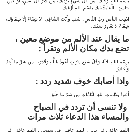
باسْمِ اللهِ أَرْقِيكَ، مِن كُلِّ شيءٍ يُؤْذِيكَ، مِن شَرِّ كُلِّ نَفْسٍ، أَوْ عَيْنِ
حَاسِدٍ، اللَّهُ يَشْفِيكَ باسْمِ اللهِ أَرْقِيكَ.
أذْهِبِ البأس رَبَّ النَّاسِ، اشْفِ وأَنْتَ الشَّافِي، لا شِفَاءَ إلَّا شِفَاؤُكَ،
شِفَاءً لا يُغَادِرُ سَقَمًا.
ما يقال عند الألم من موضع معين ،
تضع يدك مكان الألم وتقرأ :
باسْمِ اللهِ ثَلَاثًا، وَقُلْ سَبْعَ مَرَّاتٍ أَعُوذُ باللَّهِ وَقُدْرَتِهِ مِن شَرِّ ما أَجِدُ
وَأُحَاذِرُ
واذا أصابك خوف شديد ردد :
أعوذُ بكَلِماتِ اللهِ التَّامَّاتِ مِن شَرِّ ما خَلَقَ
ولا تنسى أن تردد في الصباح
والمساء هذا الدعاء ثلاث مرات
اللهم عافني في بدني، اللهم عافني في سمعي ، اللهم عافني في