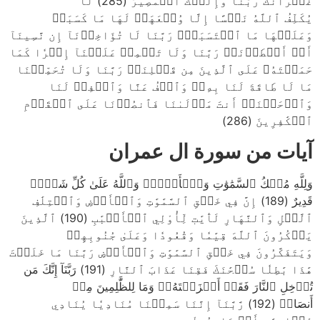
غُفۡرَانَكَ رَبَّنَا وَإِلَيۡكَ ٱلۡمَصِيرُ (285) لَا
يُكَلِّفُ ٱللَّهُ نَفۡسًا إِلَّا وُسۡعَهَاۚ لَهَا مَا كَسَبَتۡ
وَعَلَيۡهَا مَا ٱكۡتَسَبَتۡۗ رَبَّنَا لَا تُؤَاخِذۡنَآ إِن نَّسِينَآ
أَوۡ أَخۡطَأۡنَاۚ رَبَّنَا وَلَا تَحۡمِلۡ عَلَيۡنَآ إِصۡرٗا كَمَا
حَمَلۡتَهُۥ عَلَى ٱلَّذِينَ مِن قَبۡلِنَاۚ رَبَّنَا وَلَا تُحَمِّلۡنَا
مَا لَا طَاقَةَ لَنَا بِهِۦۖ وَٱعۡفُ عَنَّا وَٱغۡفِرۡ لَنَا
وَٱرۡحَمۡنَآۚ أَنتَ مَوۡلَىٰنَا فَٱنصُرۡنَا عَلَى ٱلۡقَوۡمِ
ٱلۡكَٰفِرِينَ (286)
آيات من سورة ال عمران
وَلِلَّهِ مُلۡكُ ٱلسَّمَٰوَٰتِ وَٱلۡأَرۡضِۗ وَٱللَّهُ عَلَىٰ كُلِّ شَيۡءٖ
قَدِيرٌ (189) إِنَّ فِي خَلۡقِ ٱلسَّمَٰوَٰتِ وَٱلۡأَرۡضِ وَٱخۡتِلَٰفِ
ٱلَّيۡلِ وَٱلنَّهَارِ لَأٓيَٰتٖ لِّأُوْلِي ٱلۡأَلۡبَٰبِ (190) ٱلَّذِينَ
يَذۡكُرُونَ ٱللَّهَ قِيَٰمٗا وَقُعُودٗا وَعَلَىٰ جُنُوبِهِمۡ
وَيَتَفَكَّرُونَ فِي خَلۡقِ ٱلسَّمَٰوَٰتِ وَٱلۡأَرۡضِ رَبَّنَا مَا خَلَقۡتَ
هَٰذَا بَٰطِلٗا سُبۡحَٰنَكَ فَقِنَا عَذَابَ ٱلنَّارِ (191) رَبَّنَآ إِنَّكَ مَن
تُدۡخِلِ ٱلنَّارَ فَقَدۡ أَخۡزَيۡتَهُۥۖ وَمَا لِلظَّٰلِمِينَ مِنۡ
أَنصَارٖ (192) رَّبَّنَآ إِنَّنَا سَمِعۡنَا مُنَادِيٗا يُنَادِي