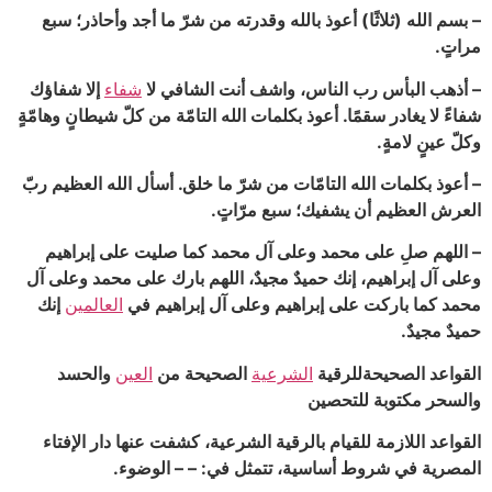
– بسم الله (ثلاثًا) أعوذ بالله وقدرته من شرّ ما أجد وأحاذر؛ سبع
مراتٍ.
– أذهب البأس رب الناس، واشف أنت الشافي لا
شفاء
إلا شفاؤك
شفاءً لا يغادر سقمًا. أعوذ بكلمات الله التامّة من كلّ شيطانٍ وهامّةٍ
وكلّ عينٍ لامةٍ.
– أعوذ بكلمات الله التامّات من شرّ ما خلق. أسأل الله العظيم ربّ
العرش العظيم أن يشفيك؛ سبع مرّاتٍ.
– اللهم صلِ على محمد وعلى آل محمد كما صليت على إبراهيم
وعلى آل إبراهيم، إنك حميدٌ مجيدٌ، اللهم بارك على محمد وعلى آل
محمد كما باركت على إبراهيم وعلى آل إبراهيم في
العالمين
إنك
حميدٌ مجيدٌ.
القواعد الصحيحة‎للرقية
الشرعية
الصحيحة من
العين
والحسد
والسحر مكتوبة للتحصين
القواعد اللازمة للقيام بالرقية الشرعية، كشفت عنها دار الإفتاء
المصرية في شروط أساسية، تتمثل في: – – الوضوء.