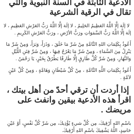
الأدعية الثابتة في السنة النبوية والتي
تقال في الرقية الشرعية
لا إلَهَ إلَّا اللَّهُ العَظِيمُ الحَلِيمُ ، لا إلَهَ إلَّا اللَّهُ رَبُّ العَرْشِ العَظِيمِ ، لا
إلَهَ إلَّا اللَّهُ رَبُّ السَّمَوَاتِ ورَبُّ الأرْضِ ، ورَبُّ العَرْشِ الكَرِيمِ .
أَعُوذُ بِكَلِمَاتِ اللهِ التَّامَّةِ مِنْ شَرِّ مَا خَلَقَ ، وَذَرَأَ، وَبَرَأَ، وَمِنْ شَرِّ مَا
يَنْزِلُ مِنَ السَّمَاءِ ، وَمِنْ شَرِّ مَا يَعْرُجُ فِيهَا ، وَمِنْ شَرِّ فِتَنِ اللَّيْلِ
وَالنَّهَارِ، وَمِنْ شَرِّ كُلِّ طَارِقٍ إِلَّا طَارِقًا يَطْرُقُ بِخَيْرٍ، يَا رَحْمَنُ .
أَعُوذُ بِكَلِمَاتِ اللَّهِ التَّامَّةِ ، مِنْ كُلِّ شَيْطَانٍ وَهَامَّةٍ ، وَمِنْ كُلِّ عَيْنٍ
لاَمَّةٍ .
إذا أردت أن ترقي أحدً من أهل بيتك ،
اقرأ هذه الأدعية بيقين وانفث على
مريضك .
باسْمِ اللهِ أَرْقِيكَ، مِن كُلِّ شيءٍ يُؤْذِيكَ، مِن شَرِّ كُلِّ نَفْسٍ، أَوْ عَيْنِ
حَاسِدٍ، اللَّهُ يَشْفِيكَ باسْمِ اللهِ أَرْقِيكَ.