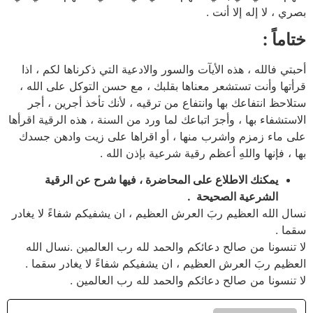
بصري ، لا إله إلا أنت .
ختاماً :
أحبتي فالله ، هذه الأيآت والسور والادعية التي ذكرناها لكم ، اذا
قرأتها وأنت تستشعر معناها بقلبك ، مع حسن التوكل على الله ،
ستلاحظ انتفاعك بها وانتفاع من ترقيه ، لأنك تأخذ أجرين ، أجر
الاستشفاء بها ، وأجرَ اتباعك لما ورد من السنة ، هذه الرقية اقرأها
على ماء زمزم واشرب منها ، أو اقراها على زيت وادهن جسدك
بها ، فإنها واللهِ أعظم رقية شرعية بإذن الله .
يمكنك الاطلاع على المحاضرة ، فيها شرح عن الرقية
الشرعية الصحيحة .
نسال الله العظيم ربَ العرش العظيم ، ان يشفيكم شفاءً لا يغادر
سقما .
لا تنسونا من صالح دعائكم والحمد لله رب العالمين .نسال الله
العظيم ربَ العرش العظيم ، ان يشفيكم شفاءً لا يغادر سقما .
لا تنسونا من صالح دعائكم والحمد لله رب العالمين .