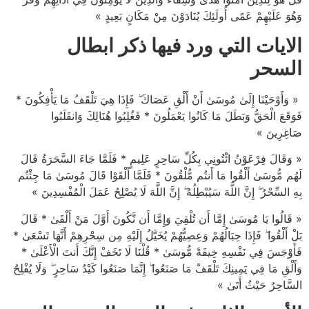
وَهُوَ عَلَيْهِمْ عَمًى أُولَئِكَ يُنَادَوْنَ مِنْ مَكَانٍ بَعِيدٍ »
الايات التي ورد فيها ذكر ابطال
السحر
« وَأَوْحَيْنَا إِلَىٰ مُوسَىٰ أَنْ أَلْقِ عَصَاكَ ۖ فَإِذَا هِيَ تَلْقَفُ مَا يَأْفِكُونَ *
فَوَقَعَ الْحَقُّ وَبَطَلَ مَا كَانُوا يَعْمَلُونَ * فَغُلِبُوا هُنَالِكَ وَانقَلَبُوا
صَاغِرِينَ »
« وَقَالَ فِرْعَوْنُ ائْتُونِي بِكُلِّ سَاحِرٍ عَلِيمٍ * فَلَمَّا جَاءَ السَّحَرَةُ قَالَ
لَهُم مُّوسَىٰ أَلْقُوا مَا أَنتُم مُّلْقُونَ * فَلَمَّا أَلْقَوْا قَالَ مُوسَىٰ مَا جِئْتُم
بِهِ السِّحْرُ ۖ إِنَّ اللَّهَ سَيُبْطِلُهُ ۖ إِنَّ اللَّهَ لَا يُصْلِحُ عَمَلَ الْمُفْسِدِينَ »
« قَالُوا يَا مُوسَىٰ إِمَّا أَن تُلْقِيَ وَإِمَّا أَن نَّكُونَ أَوَّلَ مَنْ أَلْقَىٰ * قَالَ
بَلْ أَلْقُوا ۖ فَإِذَا حِبَالُهُمْ وَعِصِيُّهُمْ يُخَيَّلُ إِلَيْهِ مِن سِحْرِهِمْ أَنَّهَا تَسْعَىٰ *
فَأَوْجَسَ فِي نَفْسِهِ خِيفَةً مُّوسَىٰ * قُلْنَا لَا تَخَفْ إِنَّكَ أَنتَ الْأَعْلَىٰ *
وَأَلْقِ مَا فِي يَمِينِكَ تَلْقَفْ مَا صَنَعُوا ۖ إِنَّمَا صَنَعُوا كَيْدُ سَاحِرٍ ۖ وَلَا يُفْلِحُ
السَّاحِرُ حَيْثُ أَتَىٰ »