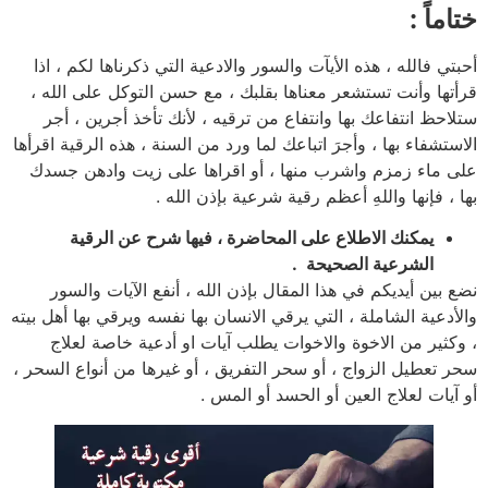
ختاماً :
أحبتي فالله ، هذه الأيآت والسور والادعية التي ذكرناها لكم ، اذا
قرأتها وأنت تستشعر معناها بقلبك ، مع حسن التوكل على الله ،
ستلاحظ انتفاعك بها وانتفاع من ترقيه ، لأنك تأخذ أجرين ، أجر
الاستشفاء بها ، وأجرَ اتباعك لما ورد من السنة ، هذه الرقية اقرأها
على ماء زمزم واشرب منها ، أو اقراها على زيت وادهن جسدك
بها ، فإنها واللهِ أعظم رقية شرعية بإذن الله .
يمكنك الاطلاع على المحاضرة ، فيها شرح عن الرقية
الشرعية الصحيحة .
نضع بين أيديكم في هذا المقال بإذن الله ، أنفع الآيات والسور
والأدعية الشاملة ، التي يرقي الانسان بها نفسه ويرقي بها أهل بيته
، وكثير من الاخوة والاخوات يطلب آيات او أدعية خاصة لعلاج
سحر تعطيل الزواج ، أو سحر التفريق ، أو غيرها من أنواع السحر ،
أو آيات لعلاج العين أو الحسد أو المس .