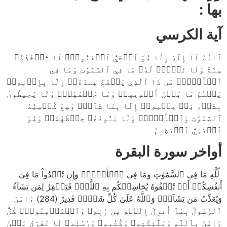
بها :
آية الكرسي
ٱللَّهُ لَآ إِلَٰهَ إِلَّا هُوَ ٱلۡحَيُّ ٱلۡقَيُّومُۚ لَا تَأۡخُذُهُۥ
سِنَةٞ وَلَا نَوۡمٞۚ لَّهُۥ مَا فِي ٱلسَّمَٰوَٰتِ وَمَا فِي
ٱلۡأَرۡضِۗ مَن ذَا ٱلَّذِي يَشۡفَعُ عِندَهُۥٓ إِلَّا بِإِذۡنِهِۦۚ
يَعۡلَمُ مَا بَيۡنَ أَيۡدِيهِمۡ وَمَا خَلۡفَهُمۡۖ وَلَا يُحِيطُونَ
بِشَيۡءٖ مِّنۡ عِلۡمِهِۦٓ إِلَّا بِمَا شَآءَۚ وَسِعَ كُرۡسِيُّهُ
ٱلسَّمَٰوَٰتِ وَٱلۡأَرۡضَۖ وَلَا يَـُٔودُهُۥ حِفۡظُهُمَاۚ وَهُوَ
ٱلۡعَلِيُّ ٱلۡعَظِيمُ
أواخر سورة البقرة
لِّلَّهِ مَا فِي ٱلسَّمَٰوَٰتِ وَمَا فِي ٱلۡأَرۡضِۗ وَإِن تُبۡدُواْ مَا فِيٓ
أَنفُسِكُمۡ أَوۡ تُخۡفُوهُ يُحَاسِبۡكُم بِهِ ٱللَّهُۖ فَيَغۡفِرُ لِمَن يَشَآءُ
وَيُعَذِّبُ مَن يَشَآءُۗ وَٱللَّهُ عَلَىٰ كُلِّ شَيۡءٖ قَدِيرٌ (284) ءَامَنَ
ٱلرَّسُولُ بِمَآ أُنزِلَ إِلَيۡهِ مِن رَّبِّهِۦ وَٱلۡمُؤۡمِنُونَۚ كُلٌّ
ءَامَنَ بِٱللَّهِ وَمَلَٰٓئِكَتِهِۦ وَكُتُبِهِۦ وَرُسُلِهِۦ لَا نُفَرِّقُ بَيۡنَ