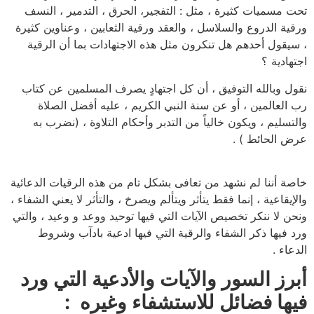
تحت مسميات كثيرة ، مثل : التفجير، الحرق ، التدمير ، النسف
ورقية الدروع والسلاسل ، والعقد ورقية الثعابين ، وعناوين كثيرة
، سيقول أحدهم هل تنكرون مثل هذه الاجتهادات بما أن الرقية
اجتهادية ؟
نقول وبالله التوفيق ، أن كل اجتهادٍ يصرف المسلمين عن كتاب
رب العالمين ، أو عن سنة النبي الكريم ، عليه أفضل الصلاة
والتسليم ، ويكون خالياً من التدبر وأحكام التلاوة ، (نضرب به
عرض الحائط ) .
خاصة أننا لم نشهد من تعافى بشكل تام من هذه الرقيات الدعائية
والإيقاعية ، إنما فقط يتأثر ويتألم ويصرخ ، والتأثر لا يعني الشفاء ،
ونحن لا ننكر تخصيص الآيات التي فيها توحيد ووعد و وعيد ، والتي
ورد فيها ذكر الشفاء والرقية التي فيها ادعية بادآب وشروط
الدعاء .
أبرز السور والآيات والأدعية التي ورد
فيها فضائل للاستشفاء وغيره :