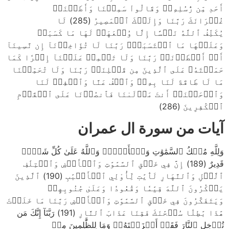
أَحَدٖ مِّن رُّسُلِهِۦۚ وَقَالُواْ سَمِعۡنَا وَأَطَعۡنَاۖ
غُفۡرَانَكَ رَبَّنَا وَإِلَيۡكَ ٱلۡمَصِيرُ (285) لَا
يُكَلِّفُ ٱللَّهُ نَفۡسًا إِلَّا وُسۡعَهَاۚ لَهَا مَا كَسَبَتۡ
وَعَلَيۡهَا مَا ٱكۡتَسَبَتۡۗ رَبَّنَا لَا تُؤَاخِذۡنَآ إِن نَّسِينَآ
أَوۡ أَخۡطَأۡنَاۚ رَبَّنَا وَلَا تَحۡمِلۡ عَلَيۡنَآ إِصۡرٗا كَمَا
حَمَلۡتَهُۥ عَلَى ٱلَّذِينَ مِن قَبۡلِنَاۚ رَبَّنَا وَلَا تُحَمِّلۡنَا
مَا لَا طَاقَةَ لَنَا بِهِۦۖ وَٱعۡفُ عَنَّا وَٱغۡفِرۡ لَنَا
وَٱرۡحَمۡنَآۚ أَنتَ مَوۡلَىٰنَا فَٱنصُرۡنَا عَلَى ٱلۡقَوۡمِ
ٱلۡكَٰفِرِينَ (286)
آيات من سورة ال عمران
وَلِلَّهِ مُلۡكُ ٱلسَّمَٰوَٰتِ وَٱلۡأَرۡضِۗ وَٱللَّهُ عَلَىٰ كُلِّ شَيۡءٖ
قَدِيرٌ (189) إِنَّ فِي خَلۡقِ ٱلسَّمَٰوَٰتِ وَٱلۡأَرۡضِ وَٱخۡتِلَٰفِ
ٱلَّيۡلِ وَٱلنَّهَارِ لَأٓيَٰتٖ لِّأُوْلِي ٱلۡأَلۡبَٰبِ (190) ٱلَّذِينَ
يَذۡكُرُونَ ٱللَّهَ قِيَٰمٗا وَقُعُودٗا وَعَلَىٰ جُنُوبِهِمۡ
وَيَتَفَكَّرُونَ فِي خَلۡقِ ٱلسَّمَٰوَٰتِ وَٱلۡأَرۡضِ رَبَّنَا مَا خَلَقۡتَ
هَٰذَا بَٰطِلٗا سُبۡحَٰنَكَ فَقِنَا عَذَابَ ٱلنَّارِ (191) رَبَّنَآ إِنَّكَ مَن
تُدۡخِلِ ٱلنَّارَ فَقَدۡ أَخۡزَيۡتَهُۥۖ وَمَا لِلظَّٰلِمِينَ مِنۡ