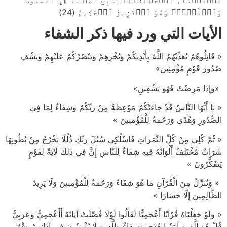
ٱلۡأَسۡمَآءُ ٱلۡحُسۡنَىٰۚ يُسَبِّحُ لَهُۥ مَا فِي ٱلسَّمَٰوَٰتِ
وَٱلۡأَرۡضِۖ وَهُوَ ٱلۡعَزِيزُ ٱلۡحَكِيمُ (24)
الأيات التي ورد فيها ذكر الشفاء
« قَاتِلُوهُمْ يُعَذِّبْهُمُ اللَّهُ بِأَيْدِيكُمْ وَيُخْزِهِمْ وَيَنْصُرْكُمْ عَلَيْهِمْ وَيَشْفِ
صُدُورَ قَوْمٍ مُؤْمِنِينَ»
«وَإِذَا مَرِضْتُ فَهُوَ يَشْفِينِ»
« يَا أَيُّهَا النَّاسُ قَدْ جَاءَتْكُمْ مَوْعِظَةٌ مِنْ رَبِّكُمْ وَشِفَاءٌ لِمَا فِي
الصُّدُورِ وَهُدًى وَرَحْمَةٌ لِلْمُؤْمِنِينَ »
« ثُمَّ كُلِي مِنْ كُلِّ الثَّمَرَاتِ فَاسْلُكِي سُبُلَ رَبِّكِ ذُلُلًا يَخْرُجُ مِنْ بُطُونِهَا
شَرَابٌ مُخْتَلِفٌ أَلْوَانُهُ فِيهِ شِفَاءٌ لِلنَّاسِ إِنَّ فِي ذَلِكَ لَآيَةً لِقَوْمٍ
يَتَفَكَّرُونَ »
« وَنُنَزِّلُ مِنَ الْقُرْآنِ مَا هُوَ شِفَاءٌ وَرَحْمَةٌ لِلْمُؤْمِنِينَ وَلَا يَزِيدُ
الظَّالِمِينَ إِلَّا خَسَارًا »
« وَلَوْ جَعَلْنَاهُ قُرْآنًا أَعْجَمِيًّا لَقَالُوا لَوْلَا فُصِّلَتْ آيَاتُهُ أَأَعْجَمِيٌّ وَعَرَبِيٌّ
قُلْ هُوَ لِلَّذِينَ آمَنُوا هُدًى وَشِفَاءٌ وَالَّذِينَ لَا يُؤْمِنُونَ فِي آذَانِهِمْ وَقْرٌ