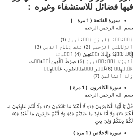
فيها فضائل للاستشفاء وغيره :
سورة الفاتحة ( 1 مرة )
بسم الله الرحمن الرحيم
ٱلۡحَمۡدُ لِلَّهِ رَبِّ ٱلۡعَٰلَمِينَ (1)
ٱلرَّحۡمَٰنِ ٱلرَّحِيمِ (2) مَٰلِكِ يَوۡمِ ٱلدِّينِ (3)
إِيَّاكَ نَعۡبُدُ وَإِيَّاكَ نَسۡتَعِينُ (4) ٱهۡدِنَا
ٱلصِّرَٰطَ ٱلۡمُسۡتَقِيمَ (5) صِرَٰطَ ٱلَّذِينَ أَنۡعَمۡتَ
عَلَيۡهِمۡ (6)غَيۡرِ ٱلۡمَغۡضُوبِ عَلَيۡهِمۡ
وَلَا ٱلضَّآلِّينَ (7)
سورة الكافرون ( 1 مرة )
بسم الله الرحمن الرحيم
قُلْ يَا أَيُّهَا الْكَافِرُونَ ﴿۱﴾ لَا أَعْبُدُ مَا تَعْبُدُونَ ﴿۲﴾ وَلَا أَنْتُمْ عَابِدُونَ مَا
أَعْبُدُ ﴿۳﴾ وَلَا أَنَا عَابِدٌ مَا عَبَدْتُمْ ﴿٤﴾ وَلَا أَنْتُمْ عَابِدُونَ مَا أَعْبُدُ ﴿٥﴾
لَكُمْ دِينُكُمْ وَلِيَ دِينِ
سورة الاخلاص ( 1 مرة )