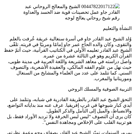
رقم شيخ روحاني يعالج لوجه
النشأة والتعليم
وُلد الشيخ عبد القادر جاو في أسرة سنغالية عريقة عُرفت بالعلم
والتقوى، وكان والده الحاج عمر جاو إمامًا ومربيًا في قريته. تلقّى
الشيخ عبد القادر تعليمه الأولي في الكتاتيب القرآنية، حيث أتمّ حفظ
القرآن الكريم وهو في الثالثة عشرة من عمره.
واصل دراسته في معاهد الشريعة واللغة العربية في مدينة طوبى،
حيث نهل من علوم الفقه المالكي، والعقيدة الأشعرية، والتصوف
السني. كما تتلمذ على عدد من العلماء والمشايخ من السنغال
وموريتانيا والمغرب.
التربية الصوفية والمسلك الروحي
التحق الشيخ عبد القادر بالطريقة القادرية في شبابه، وتتلمذ على
أيدي كبار شيوخها في غرب إفريقيا. عرف عنه منذ بداياته التواضع،
والانضباط، والميل إلى التأمل والذكر الطويل.
كان يرى أن التصوف “ليس لبس الخرقة ولا ترديد الأوراد فقط، بل
هو تربية القلب على الإخلاص ومجاهدة النفس”.
بمرور السنوات، تميّز الشيخ عبد القادر بصفاء روحه وعمق نظرته،