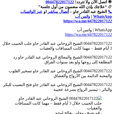
🌟 اتصل الآن ولا تتردد!
00447822017122
📿 “علاجك بإذن الله مضمون من أول جلسة”
📞
الشيخ عبد القادر جاو –
أتصال مباشر
او
عبر الواتساب
WhatsApp
|
واتس آب
https://wa.me/447822017122
WhatsApp | واتس آب
https://wa.me/447822017122
00447822017122 الشيخ الروحاني عبد القادر جاو جلب الحبيب خلال
3 أيام فقط – مهما كانت المسافات والعقبات
00447822017122 الشيخ والمعالج الروحاني عبد القادر جاو رد
المطلقة إلى زوجها ولو بعد سنوات الفراق
00447822017122 الشيخ الروحاني عبد القادر جاو تسخير القلوب
والمحبة الدائمة بين الأزواج والعشاق
00447822017122 الشيخ الروحاني عبد القادر جاو فتح النصيب للبكر
والبائر – تيسير الزواج بسرعة عجيبة
رقم شيخ روحاني يعالج لوجه