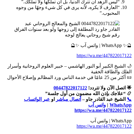
“ليس الزهد أن تترك الدنيا، بل أن تملكها ولا تملكك.”
“العارف لا يكره، لأنه يرى في كل شيء وجهًا من وجوه
المحبوب.”
رقم شيخ روحاني يعالج لوجه
🔮✨ WhatsApp | واتس آب ✨🔮
https://wa.me/447822017122
🌙 الشيخ الكبير أبو النور الهاشمي – خبير العلوم الروحانية وأسرار
الفلك والطاقة الخفية
📜 أكثر من 25 عامًا في خدمة الناس ورد المظالم وإصلاح الأحوال
🌟 اتصل الآن ولا تتردد!
00447822017122
📿 “علاجك بإذن الله مضمون من أول جلسة”
📞
الشيخ عبد القادر جاو –
أتصال مباشر
او
عبر الواتساب
WhatsApp
|
واتس آب
https://wa.me/447822017122
WhatsApp | واتس آب
https://wa.me/447822017122