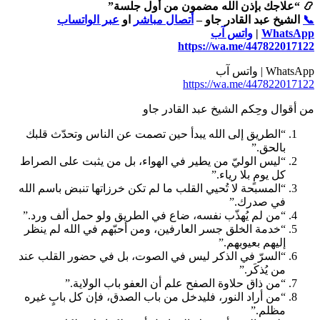
📿 “علاجك بإذن الله مضمون من أول جلسة”
📞
الشيخ عبد القادر جاو –
أتصال مباشر
او
عبر الواتساب
WhatsApp
|
واتس آب
https://wa.me/447822017122
WhatsApp | واتس آب
https://wa.me/447822017122
من أقوال وحِكم الشيخ عبد القادر جاو
“الطريق إلى الله يبدأ حين تصمت عن الناس وتحدّث قلبك
بالحق.”
“ليس الوليّ من يطير في الهواء، بل من يثبت على الصراط
كل يومٍ بلا رياء.”
“المسبحة لا تُحيي القلب ما لم تكن خرزاتها تنبض باسم الله
في صدرك.”
“من لم يُهذّب نفسه، ضاع في الطريق ولو حمل ألف ورد.”
“خدمة الخلق جسر العارفين، ومن أحبّهم في الله لم ينظر
إليهم بعيوبهم.”
“السرّ في الذكر ليس في الصوت، بل في حضور القلب عند
من يُذكَر.”
“من ذاق حلاوة الصفح علم أن العفو باب الولاية.”
“من أراد النور، فليدخل من باب الصدق، فإن كل بابٍ غيره
مظلم.”