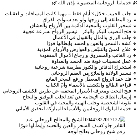
🌿 خدماتنا الروحانية المضمونة بإذن الله 🌿
🔹 جلب الحبيب خلال 3 أيام فقط – مهما كانت المسافات والعقبات
🔹 رد المطلقة إلى زوجها ولو بعد سنوات الفراق
🔹 تسخير القلوب والمحبة الدائمة بين الأزواج والعشاق
🔹 فتح النصيب للبكر والبائر – تيسير الزواج بسرعة عجيبة
🔹 جلب الرزق والمال والقبول في الأعمال
🔹 كشف السحر والعين والحسد وإبطالها فورًا
🔹 علاج المسّ والتلبّس والعوارض والأرواح المؤذية
🔹 رد الغائب والمسروق وإرجاع الأموال المفقودة
🔹 عمل تحصينات قوية ضد الحسد والعداوة
🔹 استخراج الدفائن والكنوز بطريقة شرعية روحانية
🔹 تيسير الولادة والعلاج من العقم الروحاني
🔹 فك عقد الزواج المعطّل ورفع السحر المانع
🔹 قراءة الطالع والكشف بالأسماء وأمّ الكتاب
🔹 فتح البخت ومعرفة الأسرار المخفية عن طريق الكشف الروحاني
🔹 إرسال الطاقات الإيجابية عن بُعد لجلب التوفيق والنجاح
🔹 تقوية الشخصية وجلب الهيبة والمحبة في القلوب
🔹 خدمة الملوك الروحانيين والأسماء المباركة لتحقيق الأماني
رقم شيخ روحاني يعالج لوجه