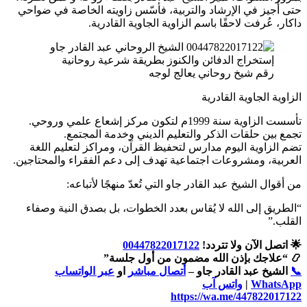
حتى أُجيز في الإرشاد والتربية، فأسّس زاويته الخاصة في ضواحي
داكار، عُرفت لاحقًا باسم الزاوية الجاوية القادرية.
رقم شيخ روحاني يعالج لوجه
الزاوية الجاوية القادرية
تأسست الزاوية سنة 1999م لتكون مركز إشعاع علمي وروحي.
تجمع بين حلقات الذكر والتعليم الديني وخدمة المجتمع.
تضم الزاوية اليوم مدارس لتحفيظ القرآن، ومراكز لتعليم اللغة
العربية، ومشروعات اجتماعية تهدف إلى دعم الفقراء والمحتاجين.
من أقوال الشيخ عبد القادر جاو التي تُعدّ منهجًا لأتباعه:
“الطريق إلى الله لا يُقاس بعدد الخطوات، بل بصدق النية وصفاء
القلب.”
🌟 اتصل الآن ولا تتردد!
00447822017122
📿 “علاجك بإذن الله مضمون من أول جلسة”
📞
الشيخ عبد القادر جاو –
أتصال مباشر
او
عبر الواتساب
WhatsApp
|
واتس آب
https://wa.me/447822017122