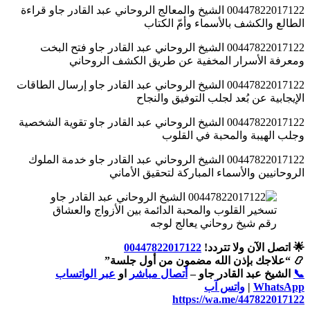
00447822017122 الشيخ والمعالج الروحاني عبد القادر جاو قراءة
الطالع والكشف بالأسماء وأمّ الكتاب
00447822017122 الشيخ الروحاني عبد القادر جاو فتح البخت
ومعرفة الأسرار المخفية عن طريق الكشف الروحاني
00447822017122 الشيخ الروحاني عبد القادر جاو إرسال الطاقات
الإيجابية عن بُعد لجلب التوفيق والنجاح
00447822017122 الشيخ الروحاني عبد القادر جاو تقوية الشخصية
وجلب الهيبة والمحبة في القلوب
00447822017122 الشيخ الروحاني عبد القادر جاو خدمة الملوك
الروحانيين والأسماء المباركة لتحقيق الأماني
رقم شيخ روحاني يعالج لوجه
🌟 اتصل الآن ولا تتردد!
00447822017122
📿 “علاجك بإذن الله مضمون من أول جلسة”
📞
الشيخ عبد القادر جاو –
أتصال مباشر
او
عبر الواتساب
WhatsApp
|
واتس آب
https://wa.me/447822017122