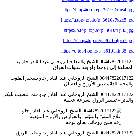
https://l.top4top.io/p_3610a6nus4.jpg
https://a.top4top.io/p_3610v7gzc5.jpg
https://b.top4top.io/p_3610t1jt86.jpg
https://c.top4top.io/p_36106ljzq7.jpg
https://d.top4top.io/p_36101kkj38.jpg
00447822017122 الشيخ والمعالج الروحاني عبد القادر جاو رد
المطلقة إلى زوجها ولو بعد سنوات الفراق
00447822017122 الشيخ الروحاني عبد القادر جاو تسخير القلوب
والمحبة الدائمة بين الأزواج والعشاق
00447822017122 الشيخ الروحاني عبد القادر جاو فتح النصيب للبكر
والبائر – تيسير الزواج بسرعة عجيبة
رقم شيخ روحاني يعالج لوجه
00447822017122 الشيخ الروحاني عبد القادر جاو جلب الرزق