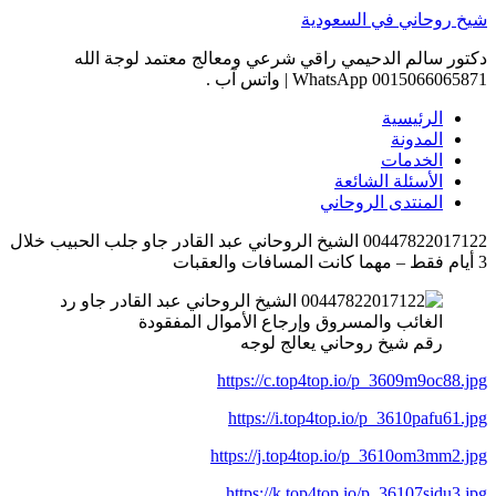
Skip
شيخ روحاني في السعودية
to
content
دكتور سالم الدحيمي راقي شرعي ومعالج معتمد لوجة الله
0015066065871 WhatsApp | واتس آب .
الرئيسية
المدونة
الخدمات
الأسئلة الشائعة
المنتدى الروحاني
00447822017122 الشيخ الروحاني عبد القادر جاو جلب الحبيب خلال
3 أيام فقط – مهما كانت المسافات والعقبات
رقم شيخ روحاني يعالج لوجه
https://c.top4top.io/p_3609m9oc88.jpg
https://i.top4top.io/p_3610pafu61.jpg
https://j.top4top.io/p_3610om3mm2.jpg
https://k.top4top.io/p_36107sidu3.jpg