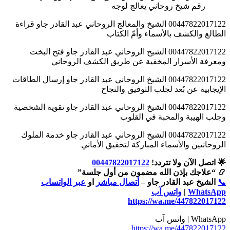
رقم شيخ روحاني يعالج لوجه
00447822017122 الشيخ والمعالج الروحاني عبد القادر جاو قراءة
الطالع والكشف بالأسماء وأمّ الكتاب
00447822017122 الشيخ الروحاني عبد القادر جاو فتح البخت
ومعرفة الأسرار المخفية عن طريق الكشف الروحاني
00447822017122 الشيخ الروحاني عبد القادر جاو إرسال الطاقات
الإيجابية عن بُعد لجلب التوفيق والنجاح
00447822017122 الشيخ الروحاني عبد القادر جاو تقوية الشخصية
وجلب الهيبة والمحبة في القلوب
00447822017122 الشيخ الروحاني عبد القادر جاو خدمة الملوك
الروحانيين والأسماء المباركة لتحقيق الأماني
🌟 اتصل الآن ولا تتردد!
00447822017122
📿 “علاجك بإذن الله مضمون من أول جلسة”
📞
الشيخ عبد القادر جاو –
أتصال مباشر
او
عبر الواتساب
WhatsApp
|
واتس آب
https://wa.me/447822017122
WhatsApp | واتس آب
https://wa.me/447822017122