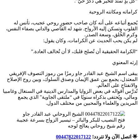
“كل يدٍ تمتد للخير هي ذكرٌ حيّ”.
كراماته ومكانته الروحية
يُجمع أتباعه على أنه كان صاحب حضورٍ روحي عجيب، تأنس له
القلوب وتسكن إليه الأرواح. شهد له القاصي والداني بصفاء النفس،
وكرم الخُلق، وسعة الصدر.
لم يكن يحب الحديث عن الكرامات، وكان يقول:
“الكرامة الحقيقية أن تُصلح قلبك، لا أن تُخالف العادة.”
إرثه المعنوي
يبقى اسم الشيخ عبد القادر جاو رمزًا من رموز التصوف الإفريقي
المعتدل، يجمع بين عمق الإيمان وصدق السلوك، وبين روح الإصلاح
والانفتاح على العالم.
تُدرَّس أقواله في بعض الزوايا والمدارس الدينية في السنغال وغامبيا
ومالي، ويُحتفى بذكراه سنويًا في “ملتقى الجاوية” الذي يجمع
المريدين والعلماء والمحبين من مختلف الدول.
رقم شيخ روحاني يعالج لوجه
🌟 اتصل الآن ولا تتردد!
00447822017122